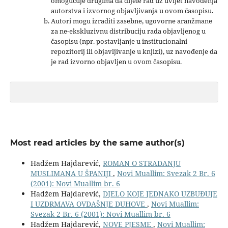
omogućuje drugima da dijele rad uz uvijet navođenja
autorstva i izvornog objavljivanja u ovom časopisu.
Autori mogu izraditi zasebne, ugovorne aranžmane
za ne-ekskluzivnu distribuciju rada objavljenog u
časopisu (npr. postavljanje u institucionalni
repozitorij ili objavljivanje u knjizi), uz navođenje da
je rad izvorno objavljen u ovom časopisu.
Most read articles by the same author(s)
Hadžem Hajdarević,
ROMAN O STRADANJU
MUSLIMANA U ŠPANIJI
,
Novi Muallim: Svezak 2 Br. 6
(2001): Novi Muallim br. 6
Hadžem Hajdarević,
DJELO KOJE JEDNAKO UZBUĐUJE
I UZDRMAVA OVDAŠNJE DUHOVE
,
Novi Muallim:
Svezak 2 Br. 6 (2001): Novi Muallim br. 6
Hadžem Hajdarević,
NOVE PJESME
,
Novi Muallim: