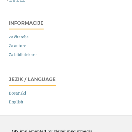
INFORMACIJE
Za čitatelje
Za autore
Za bibliotekare
JEZIK / LANGUAGE
Bosanski
English
OJS implemented by #levelupyourmedia