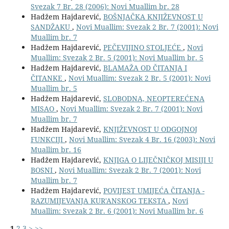
Svezak 7 Br. 28 (2006): Novi Muallim br. 28
Hadžem Hajdarević,
BOŠNJAČKA KNJIŽEVNOST U
SANDŽAKU
,
Novi Muallim: Svezak 2 Br. 7 (2001): Novi
Muallim br. 7
Hadžem Hajdarević,
PEČEVIJINO STOLJEĆE
,
Novi
Muallim: Svezak 2 Br. 5 (2001): Novi Muallim br. 5
Hadžem Hajdarević,
BLAMAŽA OD ČITANJA I
ČITANKE
,
Novi Muallim: Svezak 2 Br. 5 (2001): Novi
Muallim br. 5
Hadžem Hajdarević,
SLOBODNA, NEOPTEREĆENA
MISAO
,
Novi Muallim: Svezak 2 Br. 7 (2001): Novi
Muallim br. 7
Hadžem Hajdarević,
KNJIŽEVNOST U ODGOJNOJ
FUNKCIJI
,
Novi Muallim: Svezak 4 Br. 16 (2003): Novi
Muallim br. 16
Hadžem Hajdarević,
KNJIGA O LIJEČNIČKOJ MISIJI U
BOSNI
,
Novi Muallim: Svezak 2 Br. 7 (2001): Novi
Muallim br. 7
Hadžem Hajdarević,
POVIJEST UMIJEĆA ČITANJA -
RAZUMIJEVANJA KUR'ANSKOG TEKSTA
,
Novi
Muallim: Svezak 2 Br. 6 (2001): Novi Muallim br. 6
1
2
3
>
>>