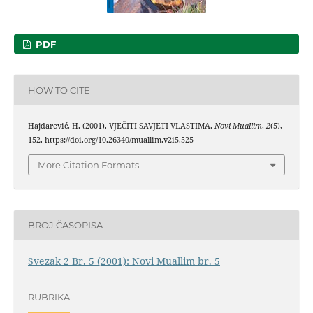
PDF
HOW TO CITE
Hajdarević, H. (2001). VJEČITI SAVJETI VLASTIMA.
Novi Muallim
,
2
(5),
152. https://doi.org/10.26340/muallim.v2i5.525
More Citation Formats
BROJ ČASOPISA
Svezak 2 Br. 5 (2001): Novi Muallim br. 5
RUBRIKA