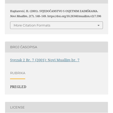
Hajdarević, H. (2001). SVJEDOČANSTVO S OSJETNIM ZADRŠKAMA.
Novi Muallim
,
2
(7), 148–149. https://doi.org/10.26340/muallim.v2i7.596
More Citation Formats
BROJ ČASOPISA
Svezak 2 Br. 7 (2001): Novi Muallim br. 7
RUBRIKA
PREGLED
LICENSE