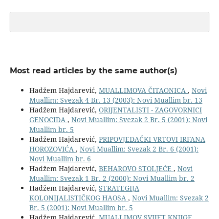
Most read articles by the same author(s)
Hadžem Hajdarević,
MUALLIMOVA ČITAONICA
,
Novi
Muallim: Svezak 4 Br. 13 (2003): Novi Muallim br. 13
Hadžem Hajdarević,
ORIJENTALISTI - ZAGOVORNICI
GENOCIDA
,
Novi Muallim: Svezak 2 Br. 5 (2001): Novi
Muallim br. 5
Hadžem Hajdarević,
PRIPOVJEDAČKI VRTOVI IRFANA
HOROZOVIĆA
,
Novi Muallim: Svezak 2 Br. 6 (2001):
Novi Muallim br. 6
Hadžem Hajdarević,
BEHAROVO STOLJEĆE
,
Novi
Muallim: Svezak 1 Br. 2 (2000): Novi Muallim br. 2
Hadžem Hajdarević,
STRATEGIJA
KOLONIJALISTIČKOG HAOSA
,
Novi Muallim: Svezak 2
Br. 5 (2001): Novi Muallim br. 5
Hadžem Hajdarević,
MUALLIMOV SVIJET KNJIGE
,