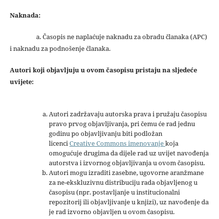
Naknada:
a. Časopis ne naplaćuje naknadu za obradu članaka (APC)
i naknadu za podnošenje članaka.
Autori koji objavljuju u ovom časopisu pristaju na sljedeće
uvijete:
Autori zadržavaju autorska prava i pružaju časopisu
pravo prvog objavljivanja, pri čemu će rad jednu
godinu po objavljivanju biti podložan
licenci
Creative Commons imenovanje
koja
omogućuje drugima da dijele rad uz uvijet navođenja
autorstva i izvornog objavljivanja u ovom časopisu.
Autori mogu izraditi zasebne, ugovorne aranžmane
za ne-ekskluzivnu distribuciju rada objavljenog u
časopisu (npr. postavljanje u institucionalni
repozitorij ili objavljivanje u knjizi), uz navođenje da
je rad izvorno objavljen u ovom časopisu.