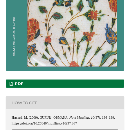
PDF
HOW TO CITE
Hasani, M. (2009). GURUR - OBMANA.
Novi Muallim
,
10
(37), 136–139.
https://doi.org/10.26340/muallim.v10i37.867