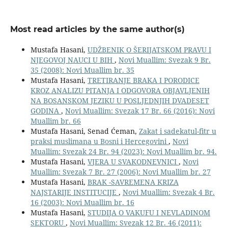
Most read articles by the same author(s)
Mustafa Hasani,
UDŽBENIK O ŠERIJATSKOM PRAVU I
NJEGOVOJ NAUCI U BIH
,
Novi Muallim: Svezak 9 Br.
35 (2008): Novi Muallim br. 35
Mustafa Hasani,
TRETIRANJE BRAKA I PORODICE
KROZ ANALIZU PITANJA I ODGOVORA OBJAVLJENIH
NA BOSANSKOM JEZIKU U POSLJEDNJIH DVADESET
GODINA
,
Novi Muallim: Svezak 17 Br. 66 (2016): Novi
Muallim br. 66
Mustafa Hasani, Senad Ćeman,
Zakat i sadekatul-fitr u
praksi muslimana u Bosni i Hercegovini
,
Novi
Muallim: Svezak 24 Br. 94 (2023): Novi Muallim br. 94.
Mustafa Hasani,
VJERA U SVAKODNEVNICI
,
Novi
Muallim: Svezak 7 Br. 27 (2006): Novi Muallim br. 27
Mustafa Hasani,
BRAK -SAVREMENA KRIZA
NAJSTARIJE INSTITUCIJE
,
Novi Muallim: Svezak 4 Br.
16 (2003): Novi Muallim br. 16
Mustafa Hasani,
STUDIJA O VAKUFU I NEVLADINOM
SEKTORU
,
Novi Muallim: Svezak 12 Br. 46 (2011):