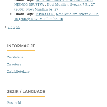
NJENOG DRUŠTVA
,
Novi Muallim: Svezak 7 Br. 27
(2006): Novi Muallim br. 27
Isnam Taljić,
POVRATAK
,
Novi Muallim: Svezak 3 Br.
10 (2002): Novi Muallim br. 10
1
2
3
>
>>
INFORMACIJE
Za čitatelje
Za autore
Za bibliotekare
JEZIK / LANGUAGE
Bosanski