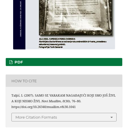
PDF
HOW TO CITE
Taljić, I. (2007). SAMO SE VARAKAM NAGAĐAJUĆI KOJI SMO JOŠ ŽIVI,
A KOJI NISMO ŽIVI.
Novi Muallim
,
8
(30), 76–80.
https://doi.org/10.26340/muallim.v8i30.1041
More Citation Formats