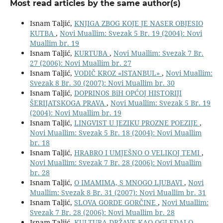
Most read articles by the same author(s)
Isnam Taljić,
KNJIGA ZBOG KOJE JE NASER OBJESIO
KUTBA
,
Novi Muallim: Svezak 5 Br. 19 (2004): Novi
Muallim br. 19
Isnam Taljić,
KURTUBA
,
Novi Muallim: Svezak 7 Br.
27 (2006): Novi Muallim br. 27
Isnam Taljić,
VODIČ KROZ «ISTANBUL»
,
Novi Muallim:
Svezak 8 Br. 30 (2007): Novi Muallim br. 30
Isnam Taljić,
DOPRINOS BiH OPĆOJ HISTORIJI
ŠERIJATSKOGA PRAVA
,
Novi Muallim: Svezak 5 Br. 19
(2004): Novi Muallim br. 19
Isnam Taljić,
LINGVIST U JEZIKU PROZNE POEZIJE
,
Novi Muallim: Svezak 5 Br. 18 (2004): Novi Muallim
br. 18
Isnam Taljić,
HRABRO I UMJEŠNO O VELIKOJ TEMI
,
Novi Muallim: Svezak 7 Br. 28 (2006): Novi Muallim
br. 28
Isnam Taljić,
O IMAMIMA, S MNOGO LJUBAVI
,
Novi
Muallim: Svezak 8 Br. 31 (2007): Novi Muallim br. 31
Isnam Taljić,
SLOVA GORDE GORČINE
,
Novi Muallim:
Svezak 7 Br. 28 (2006): Novi Muallim br. 28
Isnam Taljić,
KULTURA DRŽAVE KAO OGLEDALO