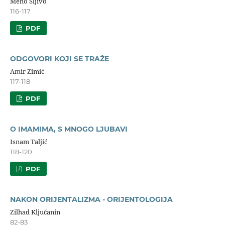
Meho Šljivo
116-117
PDF
ODGOVORI KOJI SE TRAŽE
Amir Zimić
117-118
PDF
O IMAMIMA, S MNOGO LJUBAVI
Isnam Taljić
118-120
PDF
NAKON ORIJENTALIZMA - ORIJENTOLOGIJA
Zilhad Ključanin
82-83