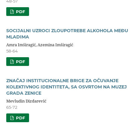
48-57
PDF
SOCIJALNI UZROCI ZLOUPOTREBE ALKOHOLA MEĐU
MLADIMA
Amra Imširagić, Azemina Imširagić
58-64
PDF
ZNAČAJ INSTITUCIONALNE BRIGE ZA OČUVANJE
KOLEKTIVNOG IDENTITETA, SA OSVRTOM NA MUZEJ
GRADA ZENICE
Mevludin Dizdarević
65-72
PDF