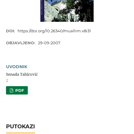
DOI:
https://doi.org/10.26340/muallim.v8i31
OBJAVLJENO:
29-09-2007
UVODNIK
Senada Tahirović
2
PDF
PUTOKAZI