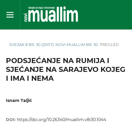
SVEZAK 8 BR. 30 (2007): NOVI MUALLIM BR. 30
PREGLED
PODSJEĆANJE NA RUMIJA I
SJEĆANJE NA SARAJEVO KOJEG
I IMA I NEMA
Isnam Taljić
DOI:
https://doi.org/10.26340/muallim.v8i30.1044