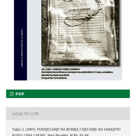
PDF
HOW TO CITE
Taljić, I. (2007). PODSJEĆANJE NA RUMIJA I SJEĆANJE NA SARAJEVO
KOJEG I IMA I NEMA.
Novi Muallim
,
8
(30), 85–86.