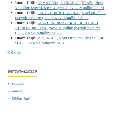
Isnam Taljić,
O IMAMIMA, S MNOGO LJUBAVI
,
Novi
Muallim: Svezak 8 Br. 31 (2007): Novi Muallim br. 31
Isnam Taljić,
SLOVA GORDE GORČINE
,
Novi Muallim:
Svezak 7 Br. 28 (2006): Novi Muallim br. 28
Isnam Taljić,
KULTURA DRŽAVE KAO OGLEDALO
NJENOG DRUŠTVA
,
Novi Muallim: Svezak 7 Br. 27
(2006): Novi Muallim br. 27
Isnam Taljić,
POVRATAK
,
Novi Muallim: Svezak 3 Br.
10 (2002): Novi Muallim br. 10
1
2
3
>
>>
INFORMACIJE
Za čitatelje
Za autore
Za bibliotekare