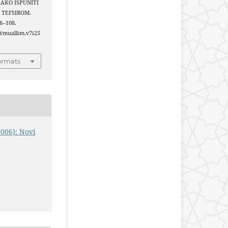
. KAKO ISPUNITI
 TEFSIROM.
06–108.
40/muallim.v7i25
ormats
2006): Novi