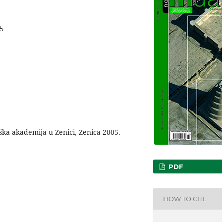
45
oška akademija u Zenici, Zenica 2005.
PDF
HOW TO CITE