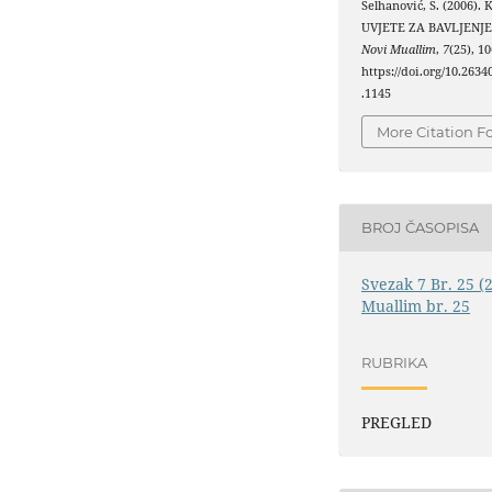
Selhanović, S. (2006)
UVJETE ZA BAVLJENJE
Novi Muallim
,
7
(25), 1
https://doi.org/10.263
.1145
More Citation F
BROJ ČASOPISA
Svezak 7 Br. 25 (
Muallim br. 25
RUBRIKA
PREGLED