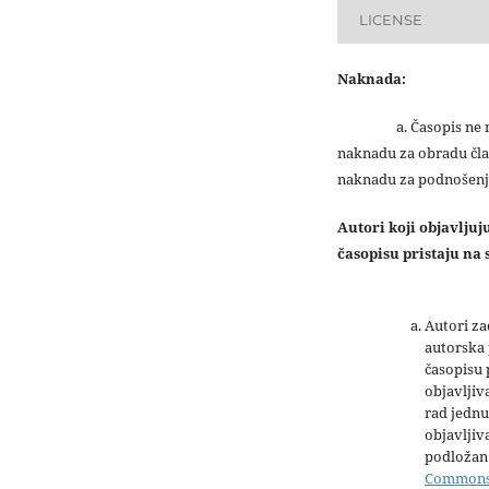
LICENSE
Naknada:
a. Časopis ne na
naknadu za obradu čla
naknadu za podnošenj
Autori koji objavlju
časopisu pristaju na s
Autori z
autorska 
časopisu
objavljiv
rad jednu
objavljiva
podložan 
Common