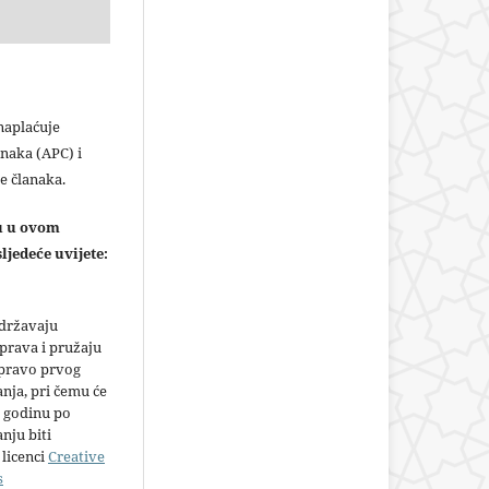
plaćuje
naka (APC) i
e članaka.
ju u ovom
ljedeće uvijete:
adržavaju
prava i pružaju
 pravo prvog
anja, pri čemu će
 godinu po
nju biti
licenci
Creative
s