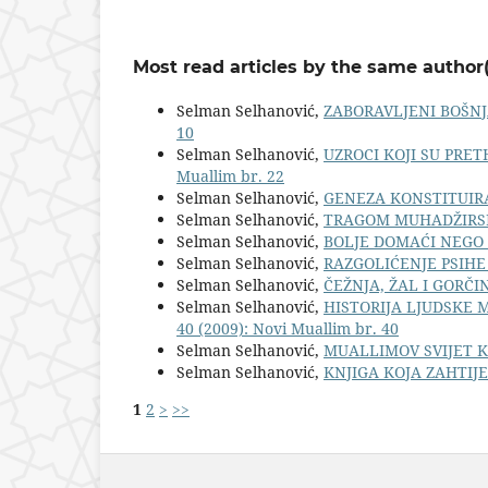
Most read articles by the same author(
Selman Selhanović,
ZABORAVLJENI BOŠN
10
Selman Selhanović,
UZROCI KOJI SU PRE
Muallim br. 22
Selman Selhanović,
GENEZA KONSTITUIRA
Selman Selhanović,
TRAGOM MUHADŽIR
Selman Selhanović,
BOLJE DOMAĆI NEGO
Selman Selhanović,
RAZGOLIĆENJE PSIH
Selman Selhanović,
ČEŽNJA, ŽAL I GORČ
Selman Selhanović,
HISTORIJA LJUDSKE 
40 (2009): Novi Muallim br. 40
Selman Selhanović,
MUALLIMOV SVIJET 
Selman Selhanović,
KNJIGA KOJA ZAHTIJE
1
2
>
>>