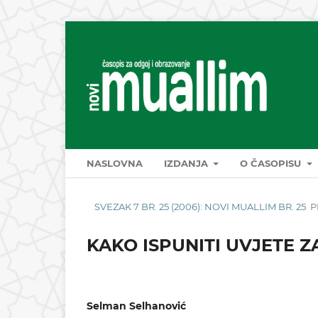
NASLOVNA
IZDANJA
O ČASOPISU
SVEZAK 7 BR. 25 (2006): NOVI MUALLIM BR. 25
P
KAKO ISPUNITI UVJETE Z
Selman Selhanović