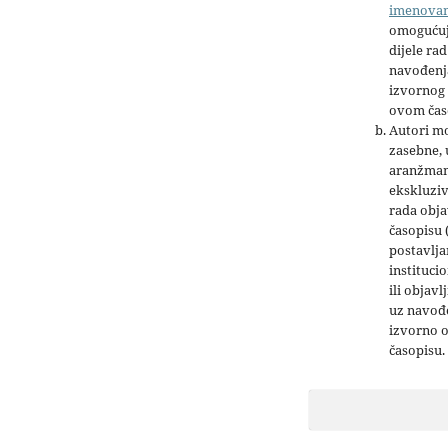
imenova
omogućuj
dijele rad
navođenja
izvornog 
ovom čas
Autori mo
zasebne,
aranžman
ekskluziv
rada obja
časopisu 
postavlja
institucio
ili objavl
uz navođe
izvorno 
časopisu.