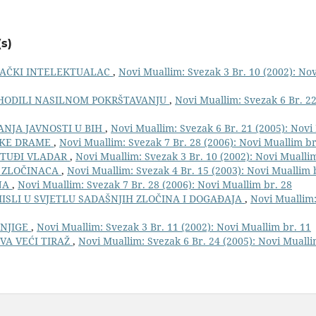
s)
JAČKI INTELEKTUALAC
,
Novi Muallim: Svezak 3 Br. 10 (2002): No
THODILI NASILNOM POKRŠTAVANJU
,
Novi Muallim: Svezak 6 Br. 22
NJA JAVNOSTI U BIH
,
Novi Muallim: Svezak 6 Br. 21 (2005): Novi
SKE DRAME
,
Novi Muallim: Svezak 7 Br. 28 (2006): Novi Muallim br
 TUĐI VLADAR
,
Novi Muallim: Svezak 3 Br. 10 (2002): Novi Mualli
E ZLOČINACA
,
Novi Muallim: Svezak 4 Br. 15 (2003): Novi Muallim 
INA
,
Novi Muallim: Svezak 7 Br. 28 (2006): Novi Muallim br. 28
MISLI U SVJETLU SADAŠNJIH ZLOČINA I DOGAĐAJA
,
Novi Muallim:
KNJIGE
,
Novi Muallim: Svezak 3 Br. 11 (2002): Novi Muallim br. 11
VA VEĆI TIRAŽ
,
Novi Muallim: Svezak 6 Br. 24 (2005): Novi Mualli