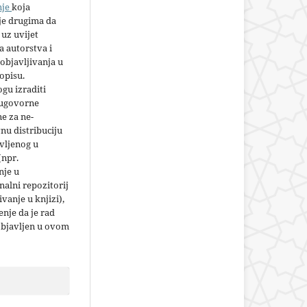
nje
koja
e drugima da
 uz uvijet
 autorstva i
objavljivanja u
opisu.
gu izraditi
 ugovorne
e za ne-
nu distribuciju
vljenog u
(npr.
nje u
nalni repozitorij
jivanje u knjizi),
nje da je rad
objavljen u ovom