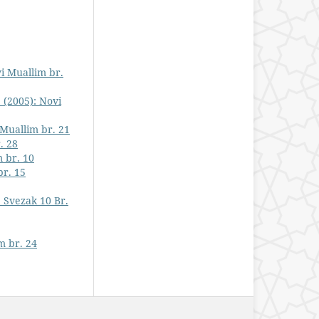
vi Muallim br.
 (2005): Novi
 Muallim br. 21
. 28
m br. 10
br. 15
 Svezak 10 Br.
m br. 24