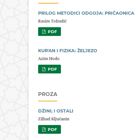
PRILOG METODICI ODGOJA: PRIČAONICA
Rasim Tobudić
PDF
KUR'AN I FIZIKA: ŽELJEZO
Azim Hodo
PDF
PROZA
DŽINI; I OSTALI
Zilhad Ključanin
PDF