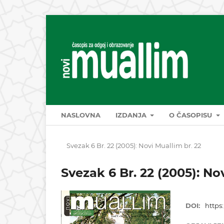
NASLOVNA
IZDANJA
O ČASOPISU
Svezak 6 Br. 22 (2005): Novi Muallim br. 22
Svezak 6 Br. 22 (2005): No
DOI:
https