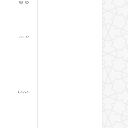
56-62
76-82
64-74