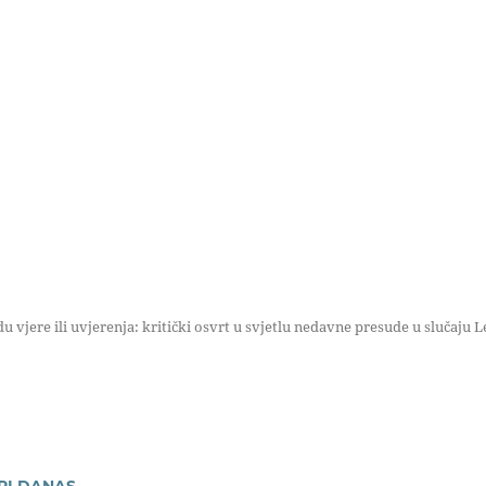
 vjere ili uvjerenja: kritički osvrt u svjetlu nedavne presude u slučaju L
PI DANAS