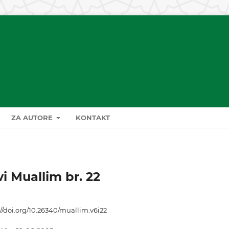
ZA AUTORE
KONTAKT
vi Muallim br. 22
://doi.org/10.26340/muallim.v6i22