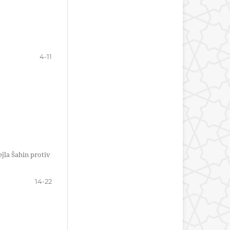
4-11
ejla Šahin protiv
14-22