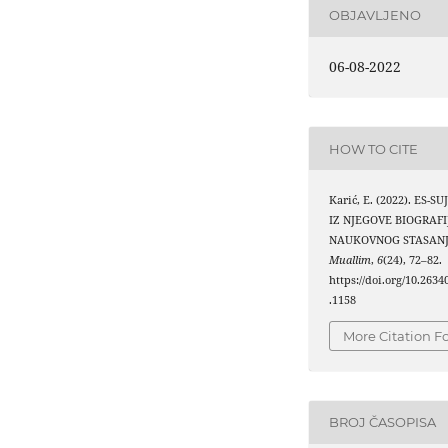
OBJAVLJENO
06-08-2022
HOW TO CITE
Karić, E. (2022). ES-S
IZ NJEGOVE BIOGRAFIJ
NAUKOVNOG STASAN
Muallim
,
6
(24), 72–82.
https://doi.org/10.263
.1158
More Citation F
BROJ ČASOPISA