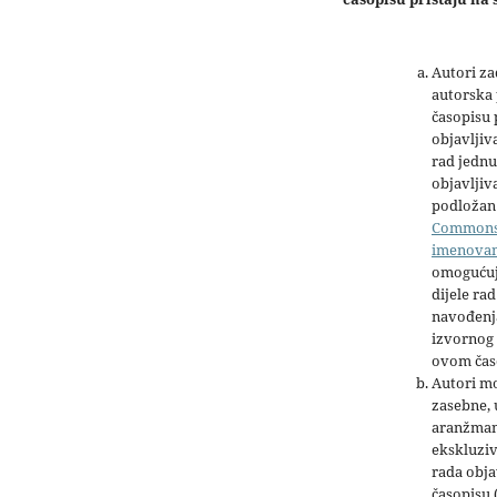
Autori z
autorska 
časopisu
objavljiv
rad jednu
objavljiva
podložan 
Common
imenova
omogućuj
dijele rad
navođenja
izvornog 
ovom čas
Autori mo
zasebne,
aranžman
ekskluziv
rada obja
časopisu 