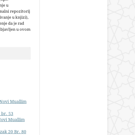
nje u
nalni repozitorij
jivanje u knjizi),
nje da je rad
objavljen u ovom
 Novi Muallim
 br. 53
Novi Muallim
zak 20 Br. 80