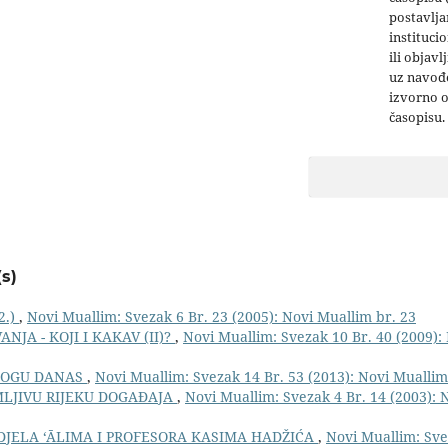
postavlja
institucio
ili objavl
uz navođe
izvorno 
časopisu.
s)
2.)
,
Novi Muallim: Svezak 6 Br. 23 (2005): Novi Muallim br. 23
JA - KOJI I KAKAV (II)?
,
Novi Muallim: Svezak 10 Br. 40 (2009):
 BOGU DANAS
,
Novi Muallim: Svezak 14 Br. 53 (2013): Novi Muallim
MLJIVU RIJEKU DOGAĐAJA
,
Novi Muallim: Svezak 4 Br. 14 (2003): 
DJELA ‘ĀLIMA I PROFESORA KASIMA HADŽIĆA
,
Novi Muallim: Sve