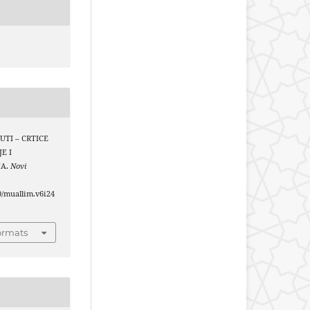
UJUTI – CRTICE
E I
JA.
Novi
40/muallim.v6i24
ormats