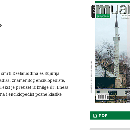
58
 smrti Dželaluddina es-Sujutija
adisa, znamenitog enciklopediste,
. Tekst je preuzet iz knjige dr. Enesa
na i enciklopedist pozne klasike
PDF