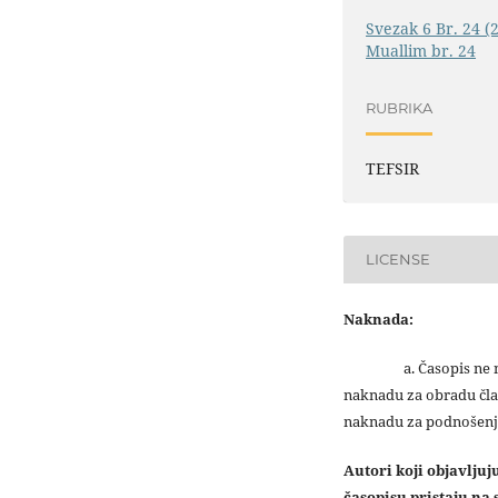
Svezak 6 Br. 24 (
Muallim br. 24
RUBRIKA
TEFSIR
LICENSE
Naknada:
a. Časopis ne na
naknadu za obradu čla
naknadu za podnošenj
Autori koji objavlju
časopisu pristaju na s