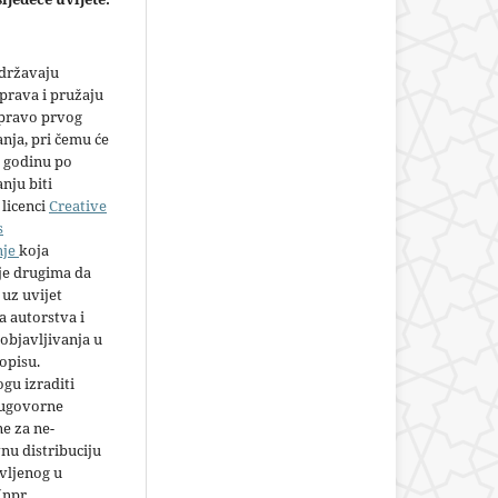
adržavaju
prava i pružaju
 pravo prvog
anja, pri čemu će
 godinu po
nju biti
licenci
Creative
s
nje
koja
e drugima da
 uz uvijet
 autorstva i
objavljivanja u
opisu.
gu izraditi
 ugovorne
e za ne-
nu distribuciju
vljenog u
(npr.