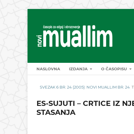
NASLOVNA
IZDANJA
O ČASOPISU
SVEZAK 6 BR. 24 (2005): NOVI MUALLIM BR. 24
T
ES-SUJUTI – CRTICE IZ 
STASANJA