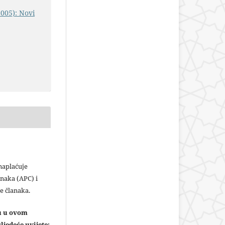
2005): Novi
plaćuje
naka (APC) i
e članaka.
ju u ovom
ljedeće uvijete: