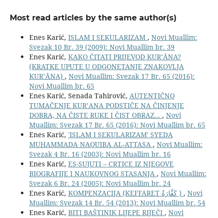
Most read articles by the same author(s)
Enes Karić,
ISLAM I SEKULARIZAM
,
Novi Muallim:
Svezak 10 Br. 39 (2009): Novi Muallim br. 39
Enes Karić,
KAKO ČITATI PRIJEVOD KUR’ĀNA?
(KRATKE UPUTE U ODGONETANJE ZNAKOVLJA
KUR’ĀNA)
,
Novi Muallim: Svezak 17 Br. 65 (2016):
Novi Muallim br. 65
Enes Karić, Senada Tahirović,
AUTENTIČNO
TUMAČENJE KUR’ANA PODSTIČE NA ČINJENJE
DOBRA, NA ČISTE RUKE I ČIST OBRAZ...
,
Novi
Muallim: Svezak 17 Br. 65 (2016): Novi Muallim br. 65
Enes Karić,
'ISLAM I SEKULARIZAM' SYEDA
MUHAMMADA NAQUIBA AL-ATTASA
,
Novi Muallim:
Svezak 4 Br. 16 (2003): Novi Muallim br. 16
Enes Karić,
ES-SUJUTI – CRTICE IZ NJEGOVE
BIOGRAFIJE I NAUKOVNOG STASANJA
,
Novi Muallim:
Svezak 6 Br. 24 (2005): Novi Muallim br. 24
Enes Karić,
KOMPENZACIJA (KEFFARET كَفَّارَةٌ )
,
Novi
Muallim: Svezak 14 Br. 54 (2013): Novi Muallim br. 54
Enes Karić,
BITI BAŠTINIK LIJEPE RIJEČI
,
Novi