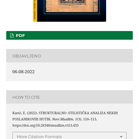
PDF
OBJAVLJENO
06-08-2022
HOW TO CITE
Karić, E. (2022). STRUKTURALNO -STILISTIČKA ANALIZA NEKIH
POSLANIKOVIH HUTBI.
Novi Muallim
,
1
(3), 110–113.
https://doi.org/10.26340/muallim.v1i3.433
More Citation Formats