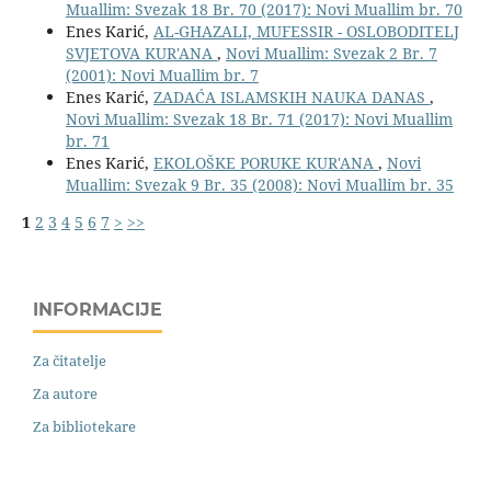
Muallim: Svezak 18 Br. 70 (2017): Novi Muallim br. 70
Enes Karić,
AL-GHAZALI, MUFESSIR - OSLOBODITELJ
SVJETOVA KUR'ANA
,
Novi Muallim: Svezak 2 Br. 7
(2001): Novi Muallim br. 7
Enes Karić,
ZADAĆA ISLAMSKIH NAUKA DANAS
,
Novi Muallim: Svezak 18 Br. 71 (2017): Novi Muallim
br. 71
Enes Karić,
EKOLOŠKE PORUKE KUR'ANA
,
Novi
Muallim: Svezak 9 Br. 35 (2008): Novi Muallim br. 35
1
2
3
4
5
6
7
>
>>
INFORMACIJE
Za čitatelje
Za autore
Za bibliotekare