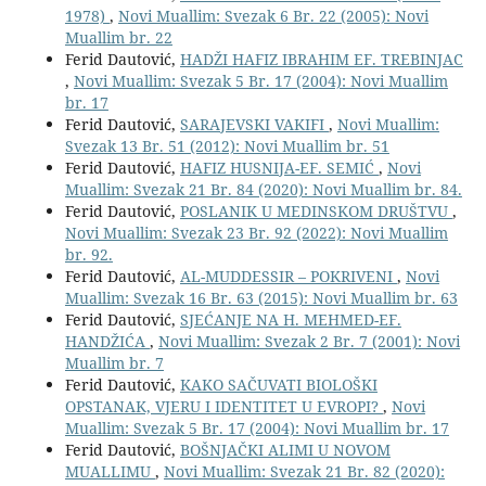
1978)
,
Novi Muallim: Svezak 6 Br. 22 (2005): Novi
Muallim br. 22
Ferid Dautović,
HADŽI HAFIZ IBRAHIM EF. TREBINJAC
,
Novi Muallim: Svezak 5 Br. 17 (2004): Novi Muallim
br. 17
Ferid Dautović,
SARAJEVSKI VAKIFI
,
Novi Muallim:
Svezak 13 Br. 51 (2012): Novi Muallim br. 51
Ferid Dautović,
HAFIZ HUSNIJA-EF. SEMIĆ
,
Novi
Muallim: Svezak 21 Br. 84 (2020): Novi Muallim br. 84.
Ferid Dautović,
POSLANIK U MEDINSKOM DRUŠTVU
,
Novi Muallim: Svezak 23 Br. 92 (2022): Novi Muallim
br. 92.
Ferid Dautović,
AL-MUDDESSIR – POKRIVENI
,
Novi
Muallim: Svezak 16 Br. 63 (2015): Novi Muallim br. 63
Ferid Dautović,
SJEĆANJE NA H. MEHMED-EF.
HANDŽIĆA
,
Novi Muallim: Svezak 2 Br. 7 (2001): Novi
Muallim br. 7
Ferid Dautović,
KAKO SAČUVATI BIOLOŠKI
OPSTANAK, VJERU I IDENTITET U EVROPI?
,
Novi
Muallim: Svezak 5 Br. 17 (2004): Novi Muallim br. 17
Ferid Dautović,
BOŠNJAČKI ALIMI U NOVOM
MUALLIMU
,
Novi Muallim: Svezak 21 Br. 82 (2020):