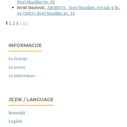
Novi Muallim br. 82
Ferid Dautović,
ABORTUS
,
Novi Muallim: Svezak 4 Br.
16 (2003): Novi Muallim br. 16
1
2
3
4
>
>>
INFORMACIJE
Za čitatelje
Za autore
Za bibliotekare
JEZIK / LANGUAGE
Bosanski
English