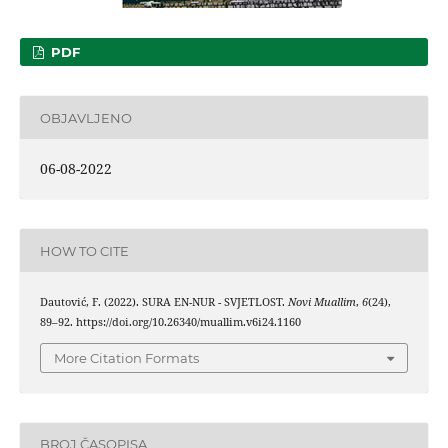
PDF
OBJAVLJENO
06-08-2022
HOW TO CITE
Dautović, F. (2022). SURA EN-NUR - SVJETLOST.
Novi Muallim
,
6
(24),
89–92. https://doi.org/10.26340/muallim.v6i24.1160
More Citation Formats
BROJ ČASOPISA