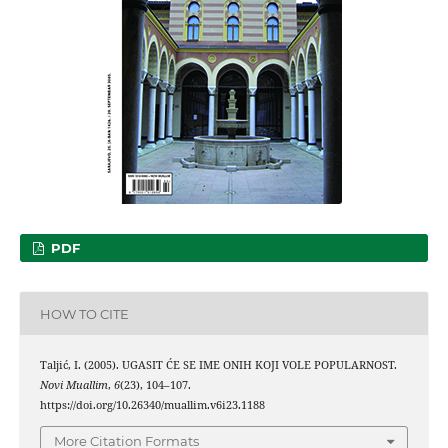
PDF
HOW TO CITE
Taljić, I. (2005). UGASIT ĆE SE IME ONIH KOJI VOLE POPULARNOST.
Novi Muallim
,
6
(23), 104–107.
https://doi.org/10.26340/muallim.v6i23.1188
More Citation Formats