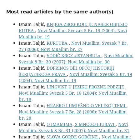
Most read articles by the same author(s)
Isnam Taljić,
KNJIGA ZBOG KOJE JE NASER OBJESIO
KUTBA
,
Novi Muallim: Svezak 5 Br. 19 (2004): Novi
Muallim br. 19
Isnam Taljić,
KURTUBA
,
Novi Muallim: Svezak 7 Br.
27 (2006): Novi Muallim br. 27
Isnam Taljić,
VODIČ KROZ «ISTANBUL»
,
Novi Muallim:
Svezak 8 Br. 30 (2007): Novi Muallim br. 30
Isnam Taljić,
DOPRINOS BiH OPĆOJ HISTORIJI
ŠERIJATSKOGA PRAVA
,
Novi Muallim: Svezak 5 Br. 19
(2004): Novi Muallim br. 19
Isnam Taljić,
LINGVIST U JEZIKU PROZNE POEZIJE
,
Novi Muallim: Svezak 5 Br. 18 (2004): Novi Muallim
br. 18
Isnam Taljić,
HRABRO I UMJEŠNO O VELIKOJ TEMI
,
Novi Muallim: Svezak 7 Br. 28 (2006): Novi Muallim
br. 28
Isnam Taljić,
O IMAMIMA, S MNOGO LJUBAVI
,
Novi
Muallim: Svezak 8 Br. 31 (2007): Novi Muallim br. 31
Isnam Taljić,
SLOVA GORDE GORČINE
,
Novi Muallim: