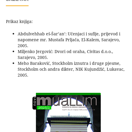
Prikaz knjiga:
Abdulvehhab eš-Šar’an’: Učenjaci i sufije, prijevod i
napomene mr. Mustafa Prljača, El-Kalem, Sarajevo,
2005.
Miljenko Jergović: Dvori od oraha, Civitas d.o.o.,
Sarajevo, 2005.
Meho Baraković, Stockholm iznutra i druge pjesme,
Stockholm och andra dikter, NIK Kujundžić, Lukavac,
2005.