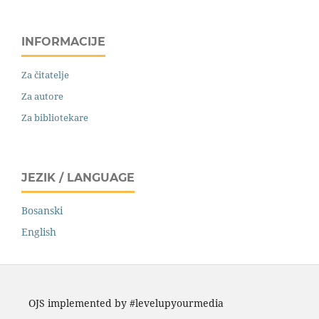
INFORMACIJE
Za čitatelje
Za autore
Za bibliotekare
JEZIK / LANGUAGE
Bosanski
English
OJS implemented by #levelupyourmedia