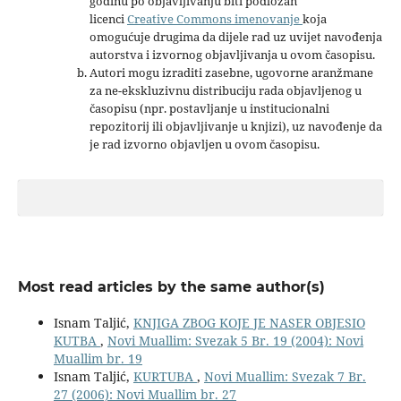
godinu po objavljivanju biti podložan
licenci
Creative Commons imenovanje
koja
omogućuje drugima da dijele rad uz uvijet navođenja
autorstva i izvornog objavljivanja u ovom časopisu.
Autori mogu izraditi zasebne, ugovorne aranžmane
za ne-ekskluzivnu distribuciju rada objavljenog u
časopisu (npr. postavljanje u institucionalni
repozitorij ili objavljivanje u knjizi), uz navođenje da
je rad izvorno objavljen u ovom časopisu.
Most read articles by the same author(s)
Isnam Taljić,
KNJIGA ZBOG KOJE JE NASER OBJESIO
KUTBA
,
Novi Muallim: Svezak 5 Br. 19 (2004): Novi
Muallim br. 19
Isnam Taljić,
KURTUBA
,
Novi Muallim: Svezak 7 Br.
27 (2006): Novi Muallim br. 27