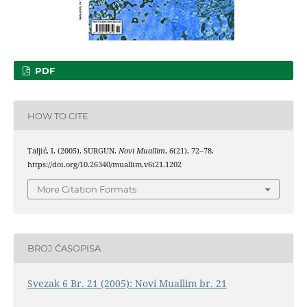
PDF
HOW TO CITE
Taljić, I. (2005). SURGUN.
Novi Muallim
,
6
(21), 72–78.
https://doi.org/10.26340/muallim.v6i21.1202
More Citation Formats
BROJ ČASOPISA
Svezak 6 Br. 21 (2005): Novi Muallim br. 21