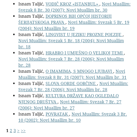
Isnam Taljić,
VODIČ KROZ «ISTANBUL»
,
Novi Muallim:
Svezak 8 Br. 30 (2007): Novi Muallim br. 30
Isnam Taljić,
DOPRINOS BiH OPĆOJ HISTORIJI
ŠERIJATSKOGA PRAVA
,
Novi Muallim: Svezak 5 Br. 19
(2004): Novi Muallim br. 19
Isnam Taljić,
LINGVIST U JEZIKU PROZNE POEZIJE
,
Novi Muallim: Svezak 5 Br. 18 (2004): Novi Muallim
br. 18
Isnam Taljić,
HRABRO I UMJEŠNO O VELIKOJ TEMI
,
Novi Muallim: Svezak 7 Br. 28 (2006): Novi Muallim
br. 28
Isnam Taljić,
O IMAMIMA, S MNOGO LJUBAVI
,
Novi
Muallim: Svezak 8 Br. 31 (2007): Novi Muallim br. 31
Isnam Taljić,
SLOVA GORDE GORČINE
,
Novi Muallim:
Svezak 7 Br. 28 (2006): Novi Muallim br. 28
Isnam Taljić,
KULTURA DRŽAVE KAO OGLEDALO
NJENOG DRUŠTVA
,
Novi Muallim: Svezak 7 Br. 27
(2006): Novi Muallim br. 27
Isnam Taljić,
POVRATAK
,
Novi Muallim: Svezak 3 Br.
10 (2002): Novi Muallim br. 10
1
2
3
>
>>