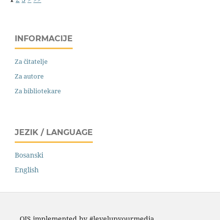
INFORMACIJE
Za čitatelje
Za autore
Za bibliotekare
JEZIK / LANGUAGE
Bosanski
English
OJS implemented by #levelupyourmedia