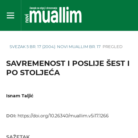
SVEZAK 5 BR. 17 (2004): NOVI MUALLIM BR. 17
PREGLED
SAVREMENOST I POSLIJE ŠEST I
PO STOLJEĆA
Isnam Taljić
DOI:
https://doi.org/10.26340/muallim.v5i17.1266
SAŽETAK