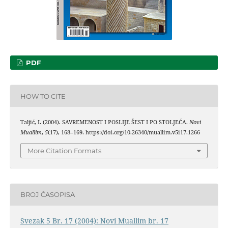
PDF
HOW TO CITE
Taljić, I. (2004). SAVREMENOST I POSLIJE ŠEST I PO STOLJEĆA.
Novi
Muallim
,
5
(17), 168–169. https://doi.org/10.26340/muallim.v5i17.1266
More Citation Formats
BROJ ČASOPISA
Svezak 5 Br. 17 (2004): Novi Muallim br. 17