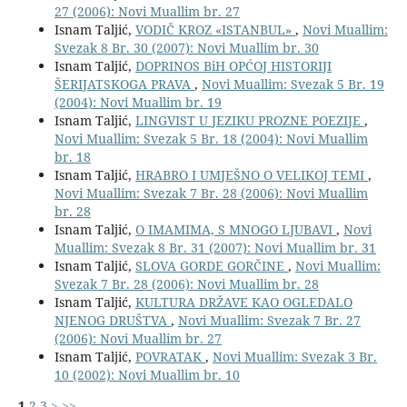
27 (2006): Novi Muallim br. 27
Isnam Taljić,
VODIČ KROZ «ISTANBUL»
,
Novi Muallim:
Svezak 8 Br. 30 (2007): Novi Muallim br. 30
Isnam Taljić,
DOPRINOS BiH OPĆOJ HISTORIJI
ŠERIJATSKOGA PRAVA
,
Novi Muallim: Svezak 5 Br. 19
(2004): Novi Muallim br. 19
Isnam Taljić,
LINGVIST U JEZIKU PROZNE POEZIJE
,
Novi Muallim: Svezak 5 Br. 18 (2004): Novi Muallim
br. 18
Isnam Taljić,
HRABRO I UMJEŠNO O VELIKOJ TEMI
,
Novi Muallim: Svezak 7 Br. 28 (2006): Novi Muallim
br. 28
Isnam Taljić,
O IMAMIMA, S MNOGO LJUBAVI
,
Novi
Muallim: Svezak 8 Br. 31 (2007): Novi Muallim br. 31
Isnam Taljić,
SLOVA GORDE GORČINE
,
Novi Muallim:
Svezak 7 Br. 28 (2006): Novi Muallim br. 28
Isnam Taljić,
KULTURA DRŽAVE KAO OGLEDALO
NJENOG DRUŠTVA
,
Novi Muallim: Svezak 7 Br. 27
(2006): Novi Muallim br. 27
Isnam Taljić,
POVRATAK
,
Novi Muallim: Svezak 3 Br.
10 (2002): Novi Muallim br. 10
1
2
3
>
>>