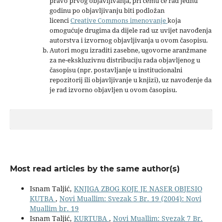
pravo prvog objavljivanja, pri čemu će rad jednu
godinu po objavljivanju biti podložan
licenci
Creative Commons imenovanje
koja
omogućuje drugima da dijele rad uz uvijet navođenja
autorstva i izvornog objavljivanja u ovom časopisu.
Autori mogu izraditi zasebne, ugovorne aranžmane
za ne-ekskluzivnu distribuciju rada objavljenog u
časopisu (npr. postavljanje u institucionalni
repozitorij ili objavljivanje u knjizi), uz navođenje da
je rad izvorno objavljen u ovom časopisu.
Most read articles by the same author(s)
Isnam Taljić,
KNJIGA ZBOG KOJE JE NASER OBJESIO
KUTBA
,
Novi Muallim: Svezak 5 Br. 19 (2004): Novi
Muallim br. 19
Isnam Taljić,
KURTUBA
,
Novi Muallim: Svezak 7 Br.