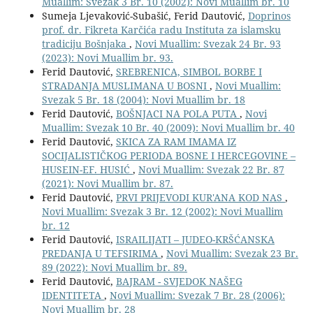
Muallim: Svezak 3 Br. 10 (2002): Novi Muallim br. 10
Sumeja Ljevaković-Subašić, Ferid Dautović,
Doprinos
prof. dr. Fikreta Karčića radu Instituta za islamsku
tradiciju Bošnjaka
,
Novi Muallim: Svezak 24 Br. 93
(2023): Novi Muallim br. 93.
Ferid Dautović,
SREBRENICA, SIMBOL BORBE I
STRADANJA MUSLIMANA U BOSNI
,
Novi Muallim:
Svezak 5 Br. 18 (2004): Novi Muallim br. 18
Ferid Dautović,
BOŠNJACI NA POLA PUTA
,
Novi
Muallim: Svezak 10 Br. 40 (2009): Novi Muallim br. 40
Ferid Dautović,
SKICA ZA RAM IMAMA IZ
SOCIJALISTIČKOG PERIODA BOSNE I HERCEGOVINE –
HUSEIN-EF. HUSIĆ
,
Novi Muallim: Svezak 22 Br. 87
(2021): Novi Muallim br. 87.
Ferid Dautović,
PRVI PRIJEVODI KUR'ANA KOD NAS
,
Novi Muallim: Svezak 3 Br. 12 (2002): Novi Muallim
br. 12
Ferid Dautović,
ISRAILIJATI – JUDEO-KRŠĆANSKA
PREDANJA U TEFSIRIMA
,
Novi Muallim: Svezak 23 Br.
89 (2022): Novi Muallim br. 89.
Ferid Dautović,
BAJRAM - SVJEDOK NAŠEG
IDENTITETA
,
Novi Muallim: Svezak 7 Br. 28 (2006):
Novi Muallim br. 28