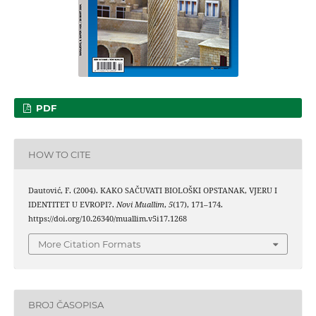
PDF
HOW TO CITE
Dautović, F. (2004). KAKO SAČUVATI BIOLOŠKI OPSTANAK, VJERU I
IDENTITET U EVROPI?.
Novi Muallim
,
5
(17), 171–174.
https://doi.org/10.26340/muallim.v5i17.1268
More Citation Formats
BROJ ČASOPISA