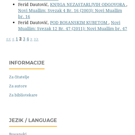
Ferid Dautović,
KNJIGA NEZASTARLJVIH ODGOVORA
,
Novi Muallim: Svezak 4 Br. 16 (2003): Novi Muallim
br. 16
Ferid Dautović,
POD BOSANSKIM KUBETOM
,
Novi
Muallim: Svezak 12 Br. 47 (2011): Novi Muallim br. 47
<<
<
1
2
3
4
>
>>
INFORMACIJE
Za čitatelje
Za autore
Za bibliotekare
JEZIK / LANGUAGE
Bosanski