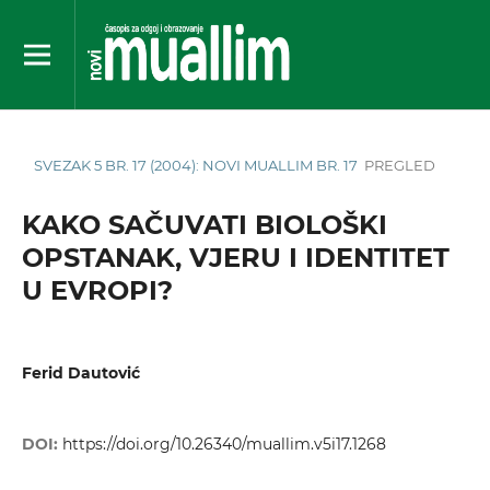
SVEZAK 5 BR. 17 (2004): NOVI MUALLIM BR. 17
PREGLED
KAKO SAČUVATI BIOLOŠKI
OPSTANAK, VJERU I IDENTITET
U EVROPI?
Ferid Dautović
DOI:
https://doi.org/10.26340/muallim.v5i17.1268