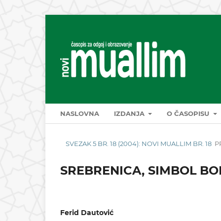
NASLOVNA
IZDANJA
O ČASOPISU
SVEZAK 5 BR. 18 (2004): NOVI MUALLIM BR. 18
P
SREBRENICA, SIMBOL BO
Ferid Dautović