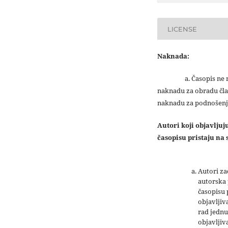
LICENSE
Naknada:
a. Časopis ne na
naknadu za obradu čla
naknadu za podnošenj
Autori koji objavlju
časopisu pristaju na s
Autori z
autorska 
časopisu
objavljiv
rad jednu
objavljiva