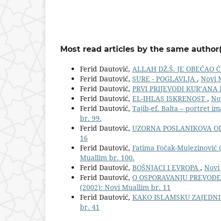
Most read articles by the same author(
Ferid Dautović,
ALLAH DŽ.Š. JE OBEĆAO 
Ferid Dautović,
SURE - POGLAVLJA
,
Novi M
Ferid Dautović,
PRVI PRIJEVODI KUR’ANA 
Ferid Dautović,
EL-IHLAS ISKRENOST
,
No
Ferid Dautović,
Tajib-ef. Balta – portret 
br. 99.
Ferid Dautović,
UZORNA POSLANIKOVA O
16
Ferid Dautović,
Fatima Fočak-Mujezinović (
Muallim br. 100.
Ferid Dautović,
BOŠNJACI I EVROPA
,
Novi
Ferid Dautović,
O OSPORAVANJU PREVOĐ
(2002): Novi Muallim br. 11
Ferid Dautović,
KAKO ISLAMSKU ZAJEDNI
br. 41