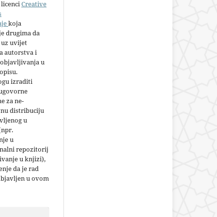
licenci
Creative
s
nje
koja
e drugima da
 uz uvijet
 autorstva i
objavljivanja u
opisu.
gu izraditi
 ugovorne
e za ne-
nu distribuciju
vljenog u
(npr.
nje u
nalni repozitorij
jivanje u knjizi),
nje da je rad
objavljen u ovom