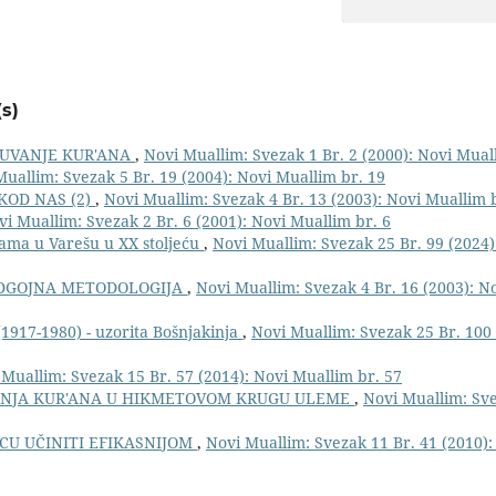
s)
ČUVANJE KUR'ANA
,
Novi Muallim: Svezak 1 Br. 2 (2000): Novi Mual
uallim: Svezak 5 Br. 19 (2004): Novi Muallim br. 19
KOD NAS (2)
,
Novi Muallim: Svezak 4 Br. 13 (2003): Novi Muallim 
vi Muallim: Svezak 2 Br. 6 (2001): Novi Muallim br. 6
imama u Varešu u XX stoljeću
,
Novi Muallim: Svezak 25 Br. 99 (2024
DGOJNA METODOLOGIJA
,
Novi Muallim: Svezak 4 Br. 16 (2003): N
1917-1980) - uzorita Bošnjakinja
,
Novi Muallim: Svezak 25 Br. 100 
 Muallim: Svezak 15 Br. 57 (2014): Novi Muallim br. 57
ENJA KUR'ANA U HIKMETOVOM KRUGU ULEME
,
Novi Muallim: Sve
CU UČINITI EFIKASNIJOM
,
Novi Muallim: Svezak 11 Br. 41 (2010)