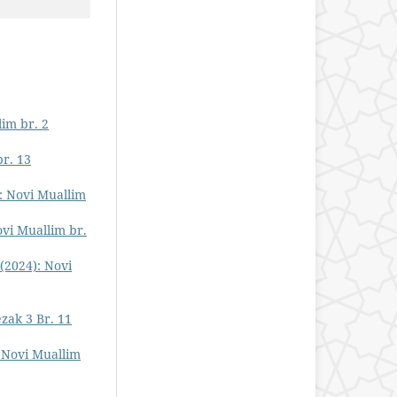
lim br. 2
br. 13
): Novi Muallim
ovi Muallim br.
(2024): Novi
zak 3 Br. 11
: Novi Muallim