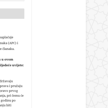
plaćuje
naka (APC) i
e članaka.
ju u ovom
ljedeće uvijete:
adržavaju
prava i pružaju
 pravo prvog
anja, pri čemu će
 godinu po
nju biti