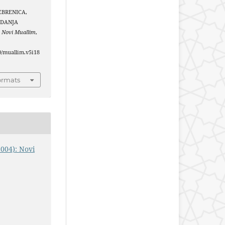
REBRENICA,
ADANJA
.
Novi Muallim
,
40/muallim.v5i18
ormats
2004): Novi