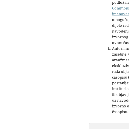
podložan 
Common
imenova
omogućuj
dijele rad
navođenja
izvornog 
ovom čas
Autori mo
zasebne,
aranžman
ekskluziv
rada obja
časopisu 
postavlja
institucio
ili objavl
uz navođe
izvorno 
časopisu.