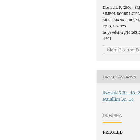
Dautović, F. (2004). S
SIMBOL BORBE I STR
MUSLIMANA U BOSNI
5
(18), 122–125.
https://doi.org/10.263
.1301
More Citation F
BROJ ČASOPISA
Svezak 5 Br. 18 (
Muallim br. 18
RUBRIKA
PREGLED