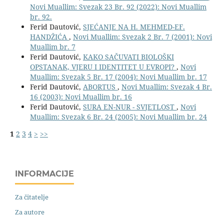
Novi Muallim: Svezak 23 Br. 92 (2022): Novi Muallim
br. 92.
Ferid Dautović,
SJEĆANJE NA H. MEHMED-EF.
HANDŽIĆA
,
Novi Muallim: Svezak 2 Br. 7 (2001): Novi
Muallim br. 7
Ferid Dautović,
KAKO SAČUVATI BIOLOŠKI
OPSTANAK, VJERU I IDENTITET U EVROPI?
,
Novi
Muallim: Svezak 5 Br. 17 (2004): Novi Muallim br. 17
Ferid Dautović,
ABORTUS
,
Novi Muallim: Svezak 4 Br.
16 (2003): Novi Muallim br. 16
Ferid Dautović,
SURA EN-NUR - SVJETLOST
,
Novi
Muallim: Svezak 6 Br. 24 (2005): Novi Muallim br. 24
1
2
3
4
>
>>
INFORMACIJE
Za čitatelje
Za autore