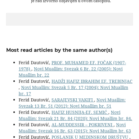
je rad izvorno objavljen u ovom časopisu.
Most read articles by the same author(s)
Ferid Dautović,
PROF. MUHAMED EF. FOČAK (1907-
1978)
,
Novi Muallim: Svezak 6 Br. 22 (2005): Novi
Muallim br. 22
Ferid Dautović,
HADŽI HAFIZ IBRAHIM EF. TREBINJAC
,
Novi Muallim: Svezak 5 Br. 17 (2004): Novi Muallim
br. 17
Ferid Dautović,
SARAJEVSKI VAKIFI
,
Novi Muallim:
Svezak 13 Br. 51 (2012): Novi Muallim br. 51
Ferid Dautović,
HAFIZ HUSNIJA-EF. SEMIĆ
,
Novi
Muallim: Svezak 21 Br. 84 (2020): Novi Muallim br. 84.
Ferid Dautović,
AL-MUDDESSIR – POKRIVENI
,
Novi
Muallim: Svezak 16 Br. 63 (2015): Novi Muallim br. 63
Ferid Dautović,
POSLANIK U MEDINSKOM DRUŠTVU
,