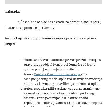
Naknada:
a. Časopis ne naplaćuje naknadu za obradu članaka (APC)
i naknadu za podnošenje članaka.
Autori koji objavljuju u ovom časopisu pristaju na sljedeće
uvijete:
Autori zadržavaju autorska prava i pružaju časopisu
pravo prvog objavljivanja, pri čemu će rad jednu
godinu po objavljivanju biti podložan
licenci
Creative Commons imenovanje
koja
omogućuje drugima da dijele rad uz uvijet navođenja
autorstva i izvornog objavljivanja u ovom časopisu.
Autori mogu izraditi zasebne, ugovorne aranžmane
za ne-ekskluzivnu distribuciju rada objavljenog u
časopisu (npr. postavljanje u institucionalni
repozitorij ili objavljivanje u knjizi), uz navođenje da