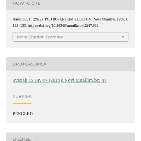
HOW TO CITE
Dautović, F. (2022). POD BOSANSKIM KUBETOM.
Novi Muallim
,
12
(47),
132–133. https://doi.org/10.26340/muallim.v12i47.632
More Citation Formats
BROJ ČASOPISA
Svezak 12 Br. 47 (2011): Novi Muallim br. 47
RUBRIKA
PREGLED
LICENSE