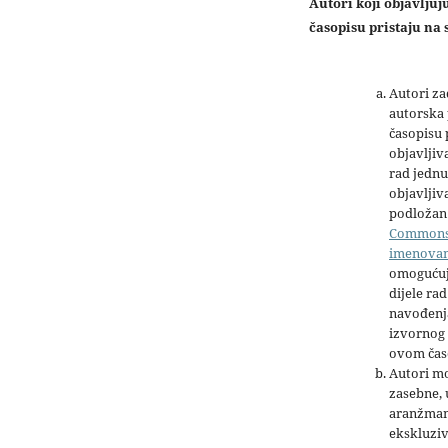
Autori koji objavlju
časopisu pristaju na s
Autori z
autorska 
časopisu
objavljiv
rad jednu
objavljiva
podložan 
Common
imenova
omogućuj
dijele rad
navođenja
izvornog 
ovom čas
Autori mo
zasebne,
aranžman
ekskluziv