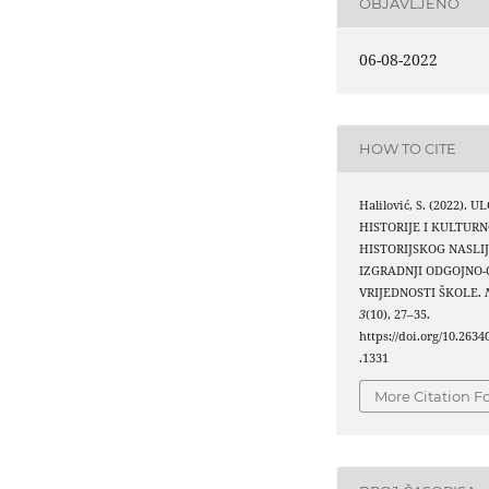
OBJAVLJENO
06-08-2022
HOW TO CITE
Halilović, S. (2022). 
HISTORIJE I KULTURN
HISTORIJSKOG NASLI
IZGRADNJI ODGOJNO
VRIJEDNOSTI ŠKOLE.
3
(10), 27–35.
https://doi.org/10.263
.1331
More Citation F