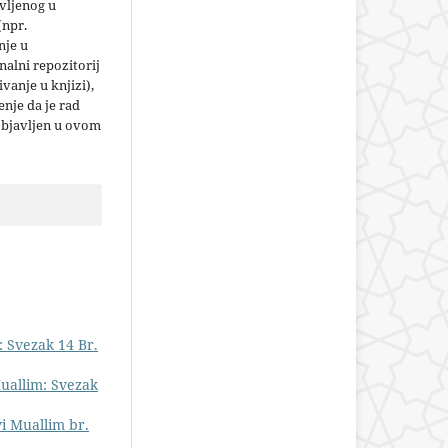
vljenog u
(npr.
nje u
nalni repozitorij
jivanje u knjizi),
nje da je rad
objavljen u ovom
 Svezak 14 Br.
uallim: Svezak
vi Muallim br.