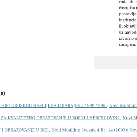
rada obja
časopisu 
postavlja
institucio
ili objavl
uz navođe
izvorno 
časopisu.
s)
HISTORIJSKOG NASLIJEĐA U SARAJEVU 1992-1995
,
Novi Muallim:
 ZA KVALITETNO OBRAZOVANJE U BOSNI I HERCEGOVINI
,
Novi M
 I OBRAZOVANJE U BiH
,
Novi Muallim: Svezak 4 Br. 14 (2003): No