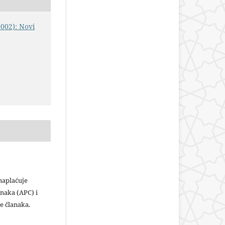
2002): Novi
plaćuje
naka (APC) i
e članaka.