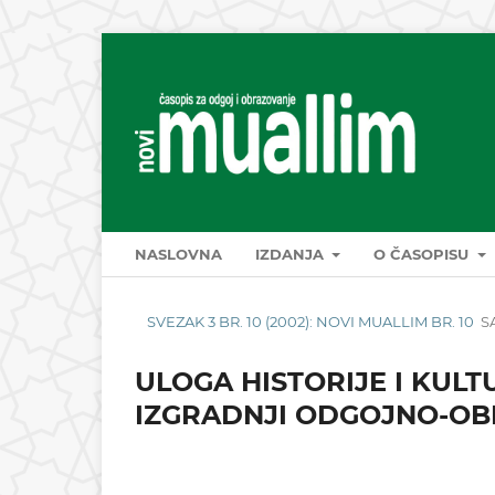
NASLOVNA
IZDANJA
O ČASOPISU
SVEZAK 3 BR. 10 (2002): NOVI MUALLIM BR. 10
S
ULOGA HISTORIJE I KUL
IZGRADNJI ODGOJNO-OB