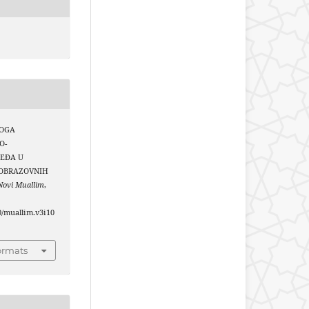
ULOGA
O-
JEĐA U
-OBRAZOVNIH
Novi Muallim
,
40/muallim.v3i10
ormats