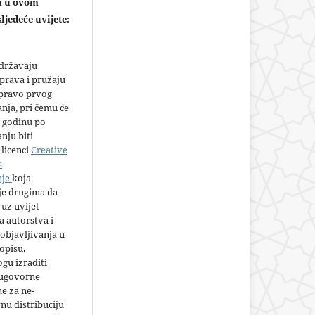
ju u ovom
ljedeće uvijete:
adržavaju
prava i pružaju
 pravo prvog
anja, pri čemu će
 godinu po
nju biti
licenci
Creative
s
nje
koja
e drugima da
 uz uvijet
 autorstva i
objavljivanja u
opisu.
gu izraditi
 ugovorne
e za ne-
nu distribuciju