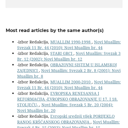
Most read articles by the same author(s)
-izbor Redakcija,
MUALLIM 1990-1998
,
Novi Muallim:
Svezak 11 Br. 44 (2010): Novi Muallim br. 44
-izbor Redakcija,
STARI GRCI
,
Novi Muallim: Svezak 3
Br. 12 (2002): Novi Muallim br. 12
-izbor Redakcija,
OBRAZOVNI SISTEM U ISLAMSKOJ
ZAJEDNICI
,
Novi Muallim: Svezak 2 Br. 8 (2001): Novi
Muallim br. 8
-izbor Redakcija,
MUALLIM 2000-2010
,
Novi Muallim:
Svezak 11 Br. 44 (2010): Novi Muallim br. 44
-izbor Redakcija,
EVROPSKA RENESANSA I
REFORMACIJA -EVROPSKO OBRAZOVANJE U 17. I 18.
STOLJEĆU-
,
Novi Muallim: Svezak 5 Br. 20 (2004):
Novi Muallim br. 20
-izbor Redakcija,
Evropski srednji vijek PORIJEKLO
RANOG KRŠĆANSKOG OBRAZOVANJA
,
Novi Muallim:
Svezak 4 Br. 15 (2003): Novi Muallim br. 15