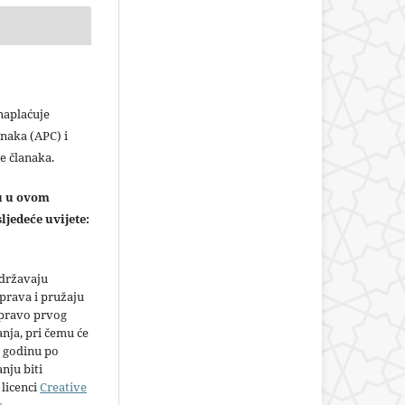
plaćuje
naka (APC) i
e članaka.
ju u ovom
ljedeće uvijete:
adržavaju
prava i pružaju
 pravo prvog
anja, pri čemu će
 godinu po
nju biti
licenci
Creative
s