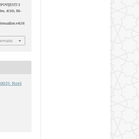
PRIPOVIJESTI S
lim
,
4
(16), 88–
40/muallim.v4i16
ormats
2003): Novi