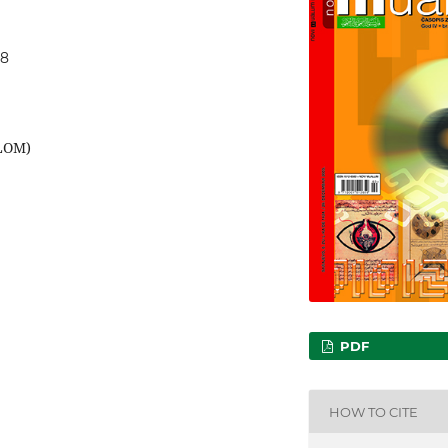
38
OLOM)
PDF
HOW TO CITE