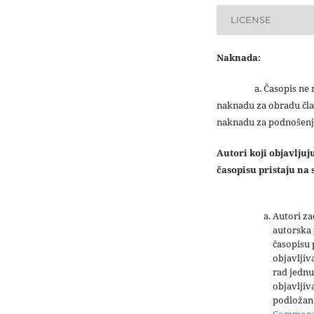
LICENSE
Naknada:
a. Časopis ne na
naknadu za obradu čla
naknadu za podnošenj
Autori koji objavlju
časopisu pristaju na s
Autori z
autorska 
časopisu
objavljiv
rad jednu
objavljiva
podložan 
Common