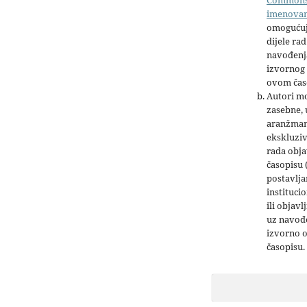
imenova
omogućuj
dijele rad
navođenja
izvornog 
ovom čas
Autori mo
zasebne,
aranžman
ekskluziv
rada obja
časopisu 
postavlja
institucio
ili objavl
uz navođe
izvorno 
časopisu.