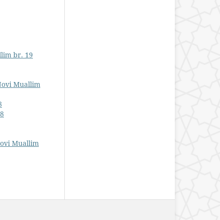
lim br. 19
Novi Muallim
8
28
Novi Muallim