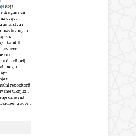
nje
koja
e drugima da
 uz uvijet
 autorstva i
objavljivanja u
opisu.
gu izraditi
 ugovorne
e za ne-
nu distribuciju
vljenog u
(npr.
nje u
nalni repozitorij
jivanje u knjizi),
nje da je rad
objavljen u ovom