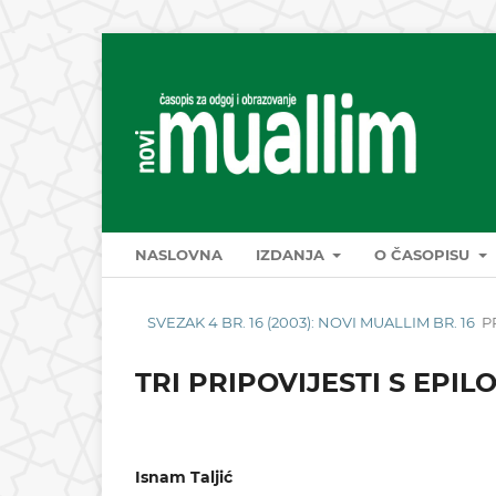
NASLOVNA
IZDANJA
O ČASOPISU
SVEZAK 4 BR. 16 (2003): NOVI MUALLIM BR. 16
P
TRI PRIPOVIJESTI S EPI
Isnam Taljić