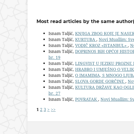
Most read articles by the same author(
Isnam Taljić,
KNJIGA ZBOG KOJE JE NASE
Isnam Taljić,
KURTUBA
,
Novi Muallim: Sve
Isnam Taljić,
VODIČ KROZ «ISTANBUL»
,
N
Isnam Taljić,
DOPRINOS BiH OPĆOJ HISTO
br. 19
Isnam Taljić,
LINGVIST U JEZIKU PROZNE 
Isnam Taljić,
HRABRO I UMJEŠNO O VELI
Isnam Taljić,
O IMAMIMA, S MNOGO LJUB
Isnam Taljić,
SLOVA GORDE GORČINE
,
Nov
Isnam Taljić,
KULTURA DRŽAVE KAO OGL
br. 27
Isnam Taljić,
POVRATAK
,
Novi Muallim: Sv
1
2
3
>
>>