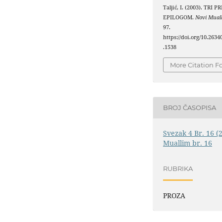
Taljić, I. (2003). TRI 
EPILOGOM.
Novi Mual
97.
https://doi.org/10.263
.1538
More Citation F
BROJ ČASOPISA
Svezak 4 Br. 16 (
Muallim br. 16
RUBRIKA
PROZA