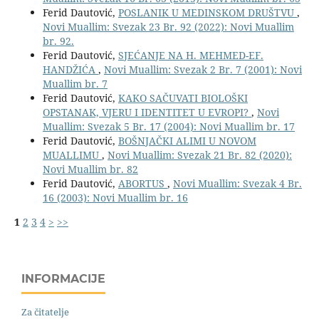
Ferid Dautović,
POSLANIK U MEDINSKOM DRUŠTVU
,
Novi Muallim: Svezak 23 Br. 92 (2022): Novi Muallim
br. 92.
Ferid Dautović,
SJEĆANJE NA H. MEHMED-EF.
HANDŽIĆA
,
Novi Muallim: Svezak 2 Br. 7 (2001): Novi
Muallim br. 7
Ferid Dautović,
KAKO SAČUVATI BIOLOŠKI
OPSTANAK, VJERU I IDENTITET U EVROPI?
,
Novi
Muallim: Svezak 5 Br. 17 (2004): Novi Muallim br. 17
Ferid Dautović,
BOŠNJAČKI ALIMI U NOVOM
MUALLIMU
,
Novi Muallim: Svezak 21 Br. 82 (2020):
Novi Muallim br. 82
Ferid Dautović,
ABORTUS
,
Novi Muallim: Svezak 4 Br.
16 (2003): Novi Muallim br. 16
1
2
3
4
>
>>
INFORMACIJE
Za čitatelje