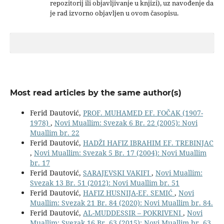
repozitorij ili objavljivanje u knjizi), uz navođenje da
je rad izvorno objavljen u ovom časopisu.
Most read articles by the same author(s)
Ferid Dautović,
PROF. MUHAMED EF. FOČAK (1907-
1978)
,
Novi Muallim: Svezak 6 Br. 22 (2005): Novi
Muallim br. 22
Ferid Dautović,
HADŽI HAFIZ IBRAHIM EF. TREBINJAC
,
Novi Muallim: Svezak 5 Br. 17 (2004): Novi Muallim
br. 17
Ferid Dautović,
SARAJEVSKI VAKIFI
,
Novi Muallim:
Svezak 13 Br. 51 (2012): Novi Muallim br. 51
Ferid Dautović,
HAFIZ HUSNIJA-EF. SEMIĆ
,
Novi
Muallim: Svezak 21 Br. 84 (2020): Novi Muallim br. 84.
Ferid Dautović,
AL-MUDDESSIR – POKRIVENI
,
Novi
Muallim: Svezak 16 Br. 63 (2015): Novi Muallim br. 63