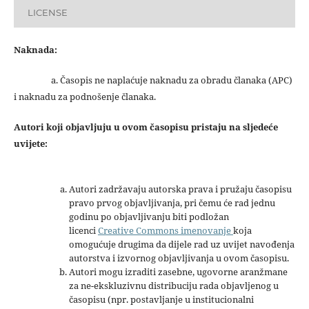
LICENSE
Naknada:
a. Časopis ne naplaćuje naknadu za obradu članaka (APC)
i naknadu za podnošenje članaka.
Autori koji objavljuju u ovom časopisu pristaju na sljedeće
uvijete:
Autori zadržavaju autorska prava i pružaju časopisu
pravo prvog objavljivanja, pri čemu će rad jednu
godinu po objavljivanju biti podložan
licenci
Creative Commons imenovanje
koja
omogućuje drugima da dijele rad uz uvijet navođenja
autorstva i izvornog objavljivanja u ovom časopisu.
Autori mogu izraditi zasebne, ugovorne aranžmane
za ne-ekskluzivnu distribuciju rada objavljenog u
časopisu (npr. postavljanje u institucionalni