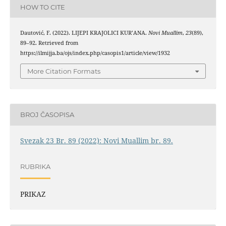
HOW TO CITE
Dautović, F. (2022). LIJEPI KRAJOLICI KUR’ANA.
Novi Muallim
,
23
(89),
89–92. Retrieved from
https://ilmijja.ba/ojs/index.php/casopis1/article/view/1932
More Citation Formats
BROJ ČASOPISA
Svezak 23 Br. 89 (2022): Novi Muallim br. 89.
RUBRIKA
PRIKAZ