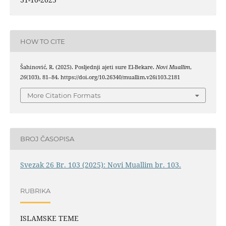
HOW TO CITE
Šahinović, R. (2025). Posljednji ajeti sure El-Bekare.
Novi Muallim
,
26
(103), 81–84. https://doi.org/10.26340/muallim.v26i103.2181
More Citation Formats
BROJ ČASOPISA
Svezak 26 Br. 103 (2025): Novi Muallim br. 103.
RUBRIKA
ISLAMSKE TEME