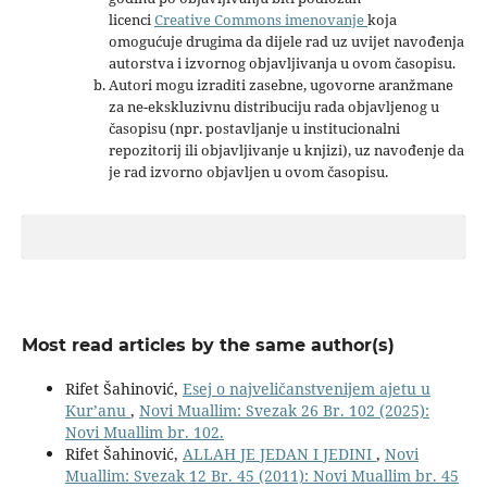
licenci
Creative Commons imenovanje
koja
omogućuje drugima da dijele rad uz uvijet navođenja
autorstva i izvornog objavljivanja u ovom časopisu.
Autori mogu izraditi zasebne, ugovorne aranžmane
za ne-ekskluzivnu distribuciju rada objavljenog u
časopisu (npr. postavljanje u institucionalni
repozitorij ili objavljivanje u knjizi), uz navođenje da
je rad izvorno objavljen u ovom časopisu.
Most read articles by the same author(s)
Rifet Šahinović,
Esej o najveličanstvenijem ajetu u
Kur’anu
,
Novi Muallim: Svezak 26 Br. 102 (2025):
Novi Muallim br. 102.
Rifet Šahinović,
ALLAH JE JEDAN I JEDINI
,
Novi
Muallim: Svezak 12 Br. 45 (2011): Novi Muallim br. 45