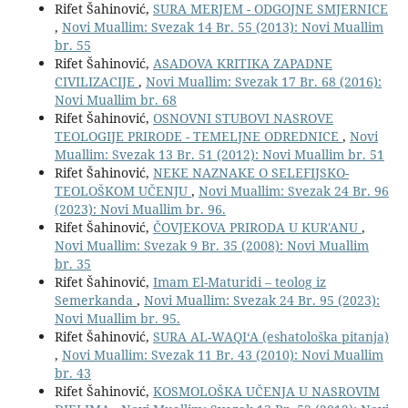
Rifet Šahinović,
SURA MERJEM - ODGOJNE SMJERNICE
,
Novi Muallim: Svezak 14 Br. 55 (2013): Novi Muallim
br. 55
Rifet Šahinović,
ASADOVA KRITIKA ZAPADNE
CIVILIZACIJE
,
Novi Muallim: Svezak 17 Br. 68 (2016):
Novi Muallim br. 68
Rifet Šahinović,
OSNOVNI STUBOVI NASROVE
TEOLOGIJE PRIRODE - TEMELJNE ODREDNICE
,
Novi
Muallim: Svezak 13 Br. 51 (2012): Novi Muallim br. 51
Rifet Šahinović,
NEKE NAZNAKE O SELEFIJSKO-
TEOLOŠKOM UČENJU
,
Novi Muallim: Svezak 24 Br. 96
(2023): Novi Muallim br. 96.
Rifet Šahinović,
ČOVJEKOVA PRIRODA U KUR'ANU
,
Novi Muallim: Svezak 9 Br. 35 (2008): Novi Muallim
br. 35
Rifet Šahinović,
Imam El-Maturidi – teolog iz
Semerkanda
,
Novi Muallim: Svezak 24 Br. 95 (2023):
Novi Muallim br. 95.
Rifet Šahinović,
SURA AL-WAQI‘A (eshatološka pitanja)
,
Novi Muallim: Svezak 11 Br. 43 (2010): Novi Muallim
br. 43
Rifet Šahinović,
KOSMOLOŠKA UČENJA U NASROVIM