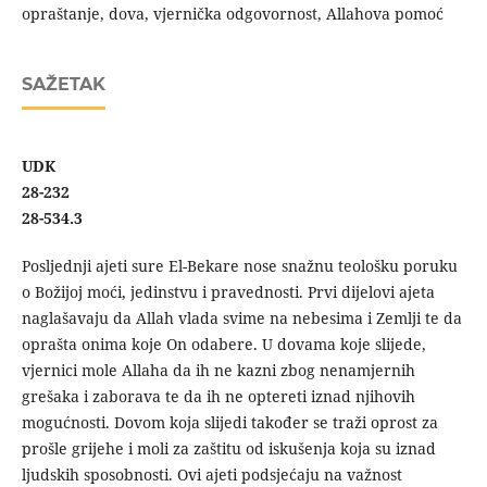
opraštanje, dova, vjernička odgovornost, Allahova pomoć
SAŽETAK
UDK
28-232
28-534.3
Posljednji ajeti sure El-Bekare nose snažnu teološku poruku
o Božijoj moći, jedinstvu i pravednosti. Prvi dijelovi ajeta
naglašavaju da Allah vlada svime na nebesima i Zemlji te da
oprašta onima koje On odabere. U dovama koje slijede,
vjernici mole Allaha da ih ne kazni zbog nenamjernih
grešaka i zaborava te da ih ne optereti iznad njihovih
mogućnosti. Dovom koja slijedi također se traži oprost za
prošle grijehe i moli za zaštitu od iskušenja koja su iznad
ljudskih sposobnosti. Ovi ajeti podsjećaju na važnost