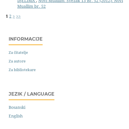
DJELIMA
,
Novi Muallim: Svezak 13 Br. 52 (2012): Novi
Muallim br. 52
1
2
>
>>
INFORMACIJE
Za čitatelje
Za autore
Za bibliotekare
JEZIK / LANGUAGE
Bosanski
English