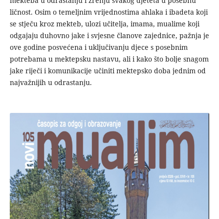
mekteba u odrastanju i zrenju svakog djeteta u posebnu
ličnost. Osim o temeljnim vrijednostima ahlaka i ibadeta koji
se stječu kroz mekteb, ulozi učitelja, imama, mualime koji
odgajaju duhovno jake i svjesne članove zajednice, pažnja je
ove godine posvećena i uključivanju djece s posebnim
potrebama u mektepsku nastavu, ali i kako što bolje snagom
jake riječi i komunikacije učiniti mektepsko doba jednim od
najvažnijih u odrastanju.