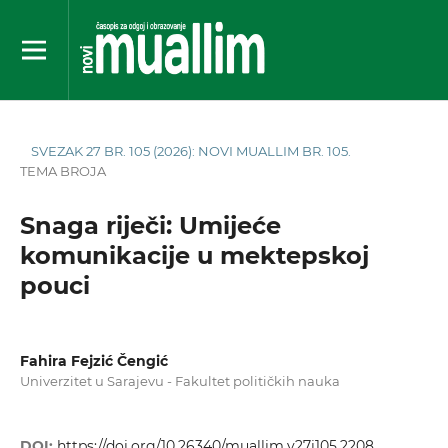
SVEZAK 27 BR. 105 (2026): NOVI MUALLIM BR. 105.
TEMA BROJA
Snaga riječi: Umijeće
komunikacije u mektepskoj
pouci
Fahira Fejzić Čengić
Univerzitet u Sarajevu - Fakultet političkih nauka
DOI:
https://doi.org/10.26340/muallim.v27i105.2208