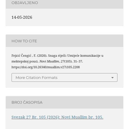
OBJAVLJENO
14-05-2026
HOW TO CITE
Fejzić Čengić , F. (2026). Snaga riječi: Umijeće komunikacije u
mektepskoj pouci.
Novi Muallim
,
27
(105), 31–37.
https://doi.org/10.26340/muallim.v27i105.2208
More Citation Formats
BROJ ČASOPISA
Svezak 27 Br. 105 (2026): Novi Muallim br. 105.