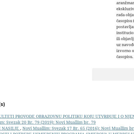
aranžman
ekskluziv
rada obja
časopisu 
postavlja
institucio
ili objavl
uz navođe
izvorno 
časopisu.
s)
ULTETI PROVODE OBRAZOVNU POLITIKU KOJU UTVRĐUJE I O NJ
m: Svezak 20 Br. 79 (2019): Novi Muallim br. 79
I NASILJE
,
Novi Muallim: Svezak 17 Br. 65 (2016): Novi Muallim br