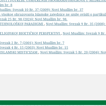
STI I POTREBE USMJERENIH PROGRAMA-SMJEROVA U MEDRES
im br. 8
uallim: Svezak 10 Br. 37 (2009): Novi Muallim br. 37
visokog obrazovanja Islamske zajednice ne smije ovisiti o partiku
zak 25 Br. 98 (2024): Novi Muallim br. 98.
TEHNOLOŠKOJ PARADIGMI
,
Novi Muallim: Svezak 9 Br. 35 (2008)
RELIGIJSKOJ BIOETIČKOJ PERSPEKTIVI
,
Novi Muallim: Svezak 9 Br.
Svezak 2 Br. 7 (2001): Novi Muallim br. 7
Svezak 4 Br. 15 (2003): Novi Muallim br. 15
 ISLAMSKI MISTICIZAM
,
Novi Muallim: Svezak 5 Br. 20 (2004): No