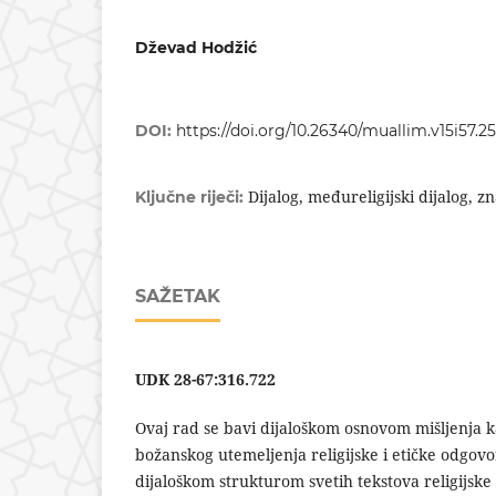
Dževad Hodžić
DOI:
https://doi.org/10.26340/muallim.v15i57.2
Dijalog, međureligijski dijalog, z
Ključne riječi:
SAŽETAK
UDK 28-67:316.722
Ovaj rad se bavi dijaloškom osnovom mišljenja 
božanskog utemeljenja religijske i etičke odgov
dijaloškom strukturom svetih tekstova religijsk