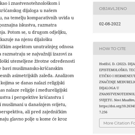
kao i znastvenotehnološkom i
OBJAVLJENO
kršćanskog dijaloga u našem
du, na temelju komparativnih uvida u
02-08-2022
spoznajna iskustva, razmatra
enja. Potom se, u drugom odjeljku,
ukazuje na njenu dijalošku
 etičkim aspektom unutrašnjeg odnosa
HOW TO CITE
a razmatraju se najvažniji izazovi za
ološki utemeljene životne određenosti
Hodžić, D. (2022). DIJ
 se bavi muslimansko-kršćanskim
EPISTEMOLOŠKO, TE
jesnih asimetrijskih zaleđa. Analizom
ETIČKO I HERMENEU
ojima se danas nalazi religijski
ZNAČENJE MEĐURELI
DIJALOGA U
s nalaze religije i međureligijski
ZNANSTVENOTEHNO
kustva i perspektive kršćanstva i
SVIJETU.
Novi Muallim
 i muslimani u današnjem svijetu,
https://doi.org/10.263
 perspektiva, ali pred zajedničkim
7.256
znaju glavno polje u kome će kroz
More Citation F