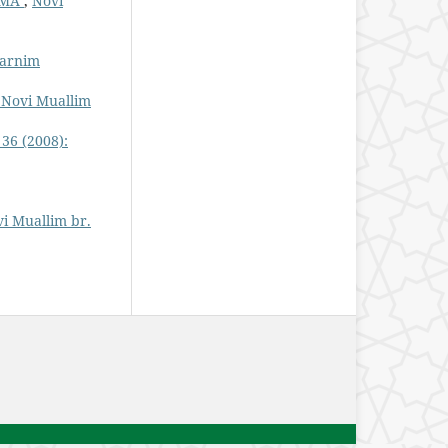
AMA
,
Novi
larnim
: Novi Muallim
 36 (2008):
vi Muallim br.