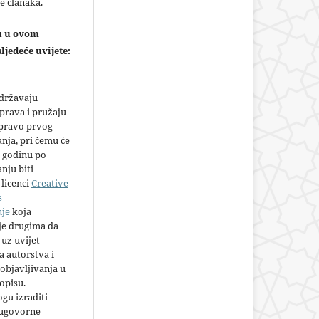
e članaka.
ju u ovom
ljedeće uvijete:
adržavaju
prava i pružaju
 pravo prvog
anja, pri čemu će
 godinu po
nju biti
licenci
Creative
s
nje
koja
e drugima da
 uz uvijet
 autorstva i
objavljivanja u
opisu.
gu izraditi
 ugovorne