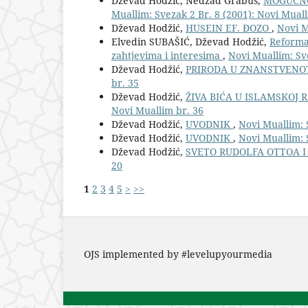
Dževad Hodžić, Nedžad Grabus,
MOGUĆNO
Muallim: Svezak 2 Br. 8 (2001): Novi Muall
Dževad Hodžić,
HUSEIN EF. ĐOZO
,
Novi M
Elvedin SUBAŠIĆ, Dževad Hodžić,
Reforma 
zahtjevima i interesima
,
Novi Muallim: Sve
Dževad Hodžić,
PRIRODA U ZNANSTVENO
br. 35
Dževad Hodžić,
ŽIVA BIĆA U ISLAMSKOJ 
Novi Muallim br. 36
Dževad Hodžić,
UVODNIK
,
Novi Muallim: 
Dževad Hodžić,
UVODNIK
,
Novi Muallim: 
Dževad Hodžić,
SVETO RUDOLFA OTTOA I
20
1
2
3
4
5
>
>>
OJS implemented by #levelupyourmedia