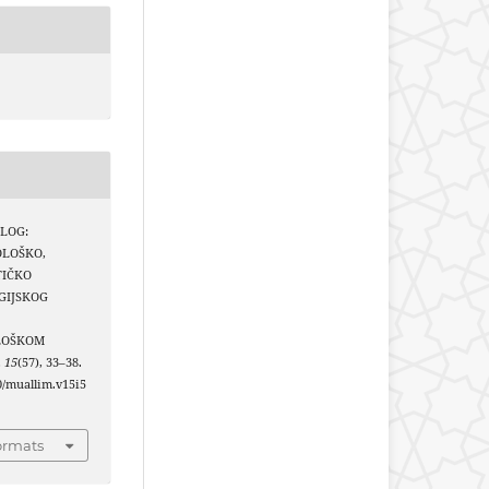
ALOG:
OLOŠKO,
TIČKO
GIJSKOG
LOŠKOM
,
15
(57), 33–38.
40/muallim.v15i5
ormats