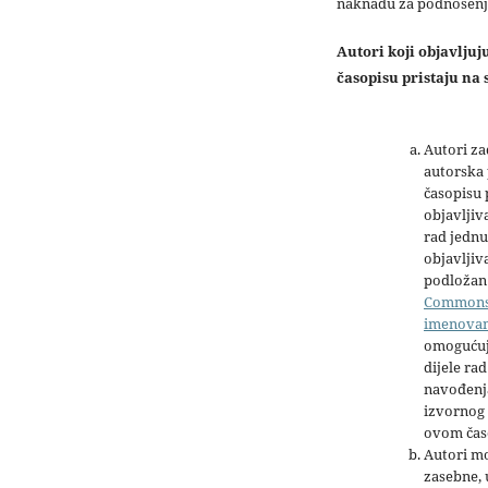
naknadu za podnošenj
Autori koji objavlju
časopisu pristaju na s
Autori z
autorska 
časopisu
objavljiv
rad jednu
objavljiva
podložan 
Common
imenova
omogućuj
dijele rad
navođenja
izvornog 
ovom čas
Autori mo
zasebne,