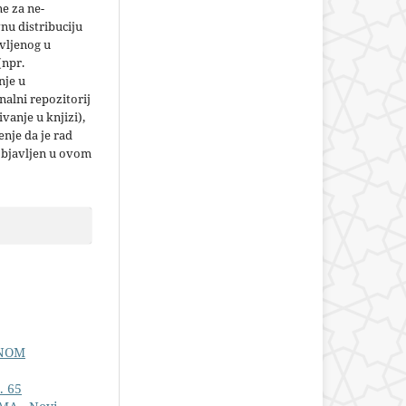
e za ne-
nu distribuciju
vljenog u
(npr.
nje u
nalni repozitorij
jivanje u knjizi),
nje da je rad
objavljen u ovom
ENOM
. 65