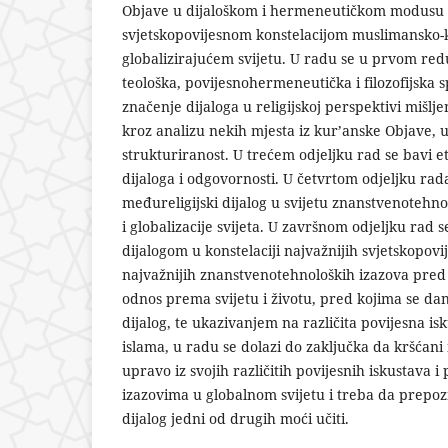
Objave u dijaloškom i hermeneutičkom modusu 
svjetskopovijesnom konstelacijom muslimansko-
globalizirajućem svijetu. U radu se u prvom re
teološka, povijesnohermeneutička i filozofijska 
značenje dijaloga u religijskoj perspektivi mišlj
kroz analizu nekih mjesta iz kur’anske Objave, 
strukturiranost. U trećem odjeljku rad se bavi
dijaloga i odgovornosti. U četvrtom odjeljku rad
međureligijski dijalog u svijetu znanstvenotehn
i globalizacije svijeta. U završnom odjeljku rad
dijalogom u konstelaciji najvažnijih svjetskopovi
najvažnijih znanstvenotehnoloških izazova pred k
odnos prema svijetu i životu, pred kojima se dana
dijalog, te ukazivanjem na različita povijesna is
islama, u radu se dolazi do zaključka da kršćani
upravo iz svojih različitih povijesnih iskustava i
izazovima u globalnom svijetu i treba da prepo
dijalog jedni od drugih moći učiti.