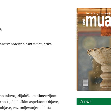
56
nanstvenotehnološki svijet, etika
kao takvog, dijaloškom dimenzijom
ornosti, dijaloškim aspektom Objave,
PDF
e objave, razumijevanjem teksta