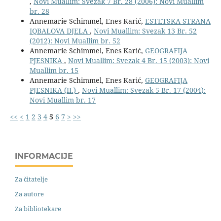
,
Novi Muallim: Svezak 7 Br. 28 (2006): Novi Muallim
br. 28
Annemarie Schimmel, Enes Karić,
ESTETSKA STRANA
IQBALOVA DJELA
,
Novi Muallim: Svezak 13 Br. 52
(2012): Novi Muallim br. 52
Annemarie Schimmel, Enes Karić,
GEOGRAFIJA
PJESNIKA
,
Novi Muallim: Svezak 4 Br. 15 (2003): Novi
Muallim br. 15
Annemarie Schimmel, Enes Karić,
GEOGRAFIJA
PJESNIKA (II.)
,
Novi Muallim: Svezak 5 Br. 17 (2004):
Novi Muallim br. 17
<<
<
1
2
3
4
5
6
7
>
>>
INFORMACIJE
Za čitatelje
Za autore
Za bibliotekare