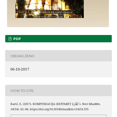
PDF
OBJAVLJENO
06-10-2017
HOW TO CITE
Karić, E. (2017). KOMPENZACIJA (KEFFARET كَفَّارَةٌ ).
Novi Muallim
,
14
(54), 62–66. https://doi.org/10.26340/muallim.v14i54.335