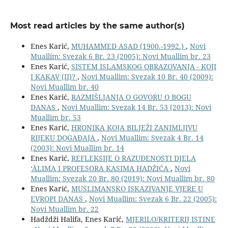
Most read articles by the same author(s)
Enes Karić,
MUHAMMED ASAD (1900.-1992.)
,
Novi
Muallim: Svezak 6 Br. 23 (2005): Novi Muallim br. 23
Enes Karić,
SISTEM ISLAMSKOG OBRAZOVANJA - KOJI
I KAKAV (II)?
,
Novi Muallim: Svezak 10 Br. 40 (2009):
Novi Muallim br. 40
Enes Karić,
RAZMIŠLJANJA O GOVORU O BOGU
DANAS
,
Novi Muallim: Svezak 14 Br. 53 (2013): Novi
Muallim br. 53
Enes Karić,
HRONIKA KOJA BILJEŽI ZANIMLJIVU
RIJEKU DOGAĐAJA
,
Novi Muallim: Svezak 4 Br. 14
(2003): Novi Muallim br. 14
Enes Karić,
REFLEKSIJE O RAZUĐENOSTI DJELA
‘ĀLIMA I PROFESORA KASIMA HADŽIĆA
,
Novi
Muallim: Svezak 20 Br. 80 (2019): Novi Muallim br. 80
Enes Karić,
MUSLIMANSKO ISKAZIVANJE VJERE U
EVROPI DANAS
,
Novi Muallim: Svezak 6 Br. 22 (2005):
Novi Muallim br. 22
Hadždži Halifa, Enes Karić,
MJERILO/KRITERIJ ISTINE