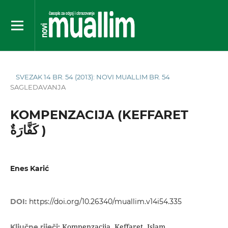
SVEZAK 14 BR. 54 (2013): NOVI MUALLIM BR. 54
SAGLEDAVANJA
KOMPENZACIJA (KEFFARET
كَفَّارَةٌ )
Enes Karić
DOI:
https://doi.org/10.26340/muallim.v14i54.335
Kompenzacija, Keffaret, Islam
Ključne riječi: