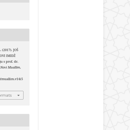
S. (2017). JOŠ
OVI IMIDŽ
 s prof. dr.
.
Novi Muallim
,
40/muallim.v14i5
ormats