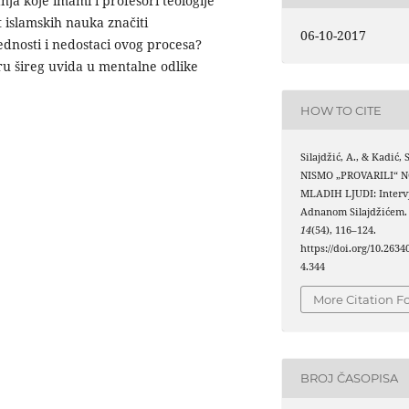
ja koje imami i profesori teologije
t islamskih nauka značiti
06-10-2017
dnosti i nedostaci ovog procesa?
iru šireg uvida u mentalne odlike
HOW TO CITE
Silajdžić, A., & Kadić, 
NISMO „PROVARILI“ N
MLADIH LJUDI: Intervju
Adnanom Silajdžićem
14
(54), 116–124.
https://doi.org/10.263
4.344
More Citation F
BROJ ČASOPISA