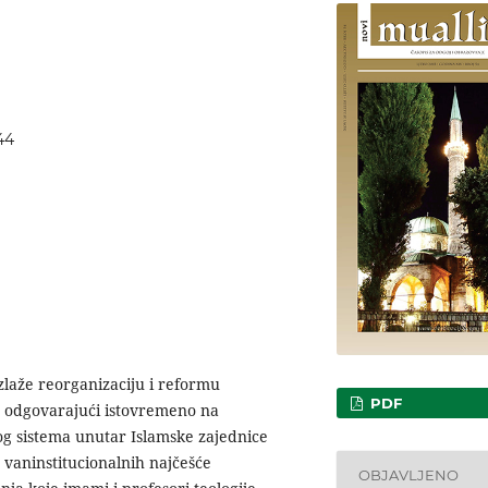
44
zlaže reorganizaciju i reformu
PDF
, odgovarajući istovremeno na
og sistema unutar Islamske zajednice
ve vaninstitucionalnih najčešće
OBJAVLJENO