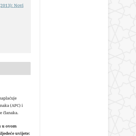
(2013): Novi
plaćuje
naka (APC) i
e članaka.
ju u ovom
ljedeće uvijete: