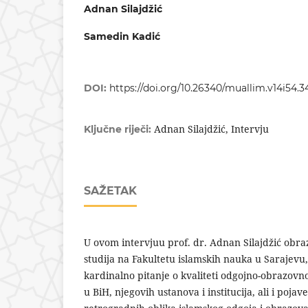
Adnan Silajdžić
Samedin Kadić
DOI:
https://doi.org/10.26340/muallim.v14i54.3
Adnan Silajdžić, Intervju
Ključne riječi:
SAŽETAK
U ovom intervjuu prof. dr. Adnan Silajdžić obra
studija na Fakultetu islamskih nauka u Sarajevu
kardinalno pitanje o kvaliteti odgojno-obrazovn
u BiH, njegovih ustanova i institucija, ali i poja