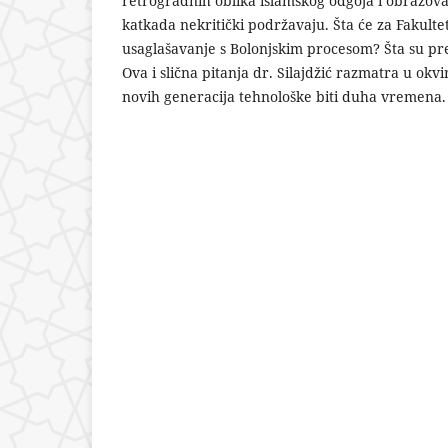
retrogradnih oblika islamskog odgoja i obrazovan
katkada nekritički podržavaju. Šta će za Fakulte
usaglašavanje s Bolonjskim procesom? Šta su pre
Ova i slična pitanja dr. Silajdžić razmatra u okv
novih generacija tehnološke biti duha vremena.