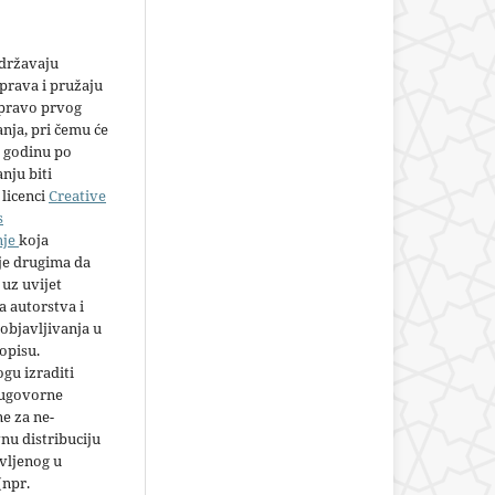
adržavaju
prava i pružaju
 pravo prvog
anja, pri čemu će
 godinu po
nju biti
licenci
Creative
s
nje
koja
e drugima da
 uz uvijet
 autorstva i
objavljivanja u
opisu.
gu izraditi
 ugovorne
e za ne-
nu distribuciju
vljenog u
(npr.