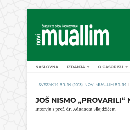
NASLOVNA
IZDANJA
O ČASOPISU
SVEZAK 14 BR. 54 (2013): NOVI MUALLIM BR. 54
JOŠ NISMO „PROVARILI“ 
Intervju s prof. dr. Adnanom Silajdžićem