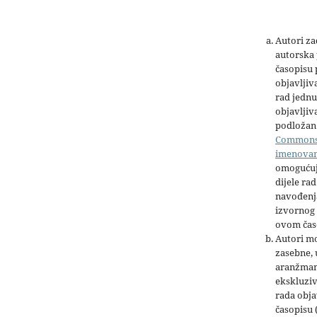
Autori z
autorska 
časopisu
objavljiv
rad jednu
objavljiva
podložan 
Common
imenova
omogućuj
dijele rad
navođenja
izvornog 
ovom čas
Autori mo
zasebne,
aranžman
ekskluziv
rada obja
časopisu 