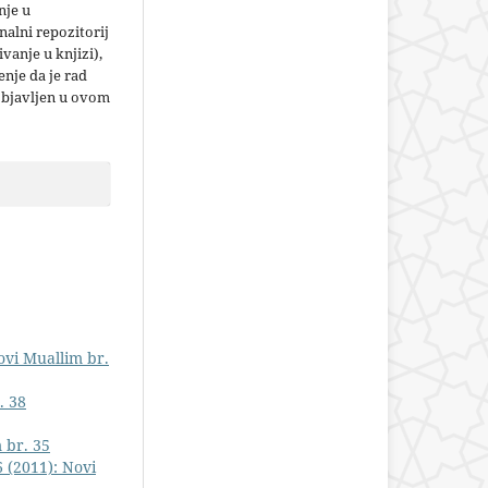
nje u
nalni repozitorij
jivanje u knjizi),
nje da je rad
objavljen u ovom
ovi Muallim br.
. 38
 br. 35
 (2011): Novi