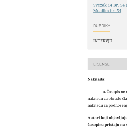
Svezak 14 Br. 54 
Muallim br. 54
RUBRIKA
INTERVJU
LICENSE
Naknada:
a. Časopis ne na
naknadu za obradu čla
naknadu za podnošenj
Autori koji objavlju
časopisu pristaju na s