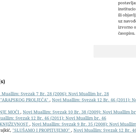
postavlja
institucio
ili objavl
uz navođe
izvorno 
časopisu.
s)
 Muallim: Svezak 7 Br. 28 (2006): Novi Muallim br. 28
 "ARAPSKOG PROLJEĆA"
,
Novi Muallim: Svezak 12 Br. 46 (2011): N
ENJE MOĆI
,
Novi Muallim: Svezak 10 Br. 38 (2009): Novi Muallim br
uallim: Svezak 12 Br. 46 (2011): Novi Muallim br. 46
I KNJIŽEVNOST
,
Novi Muallim: Svezak 9 Br. 35 (2008): Novi Muallim
ajkić,
"SLUŠAMO I PROPITUJEMO"
,
Novi Muallim: Svezak 12 Br. 46