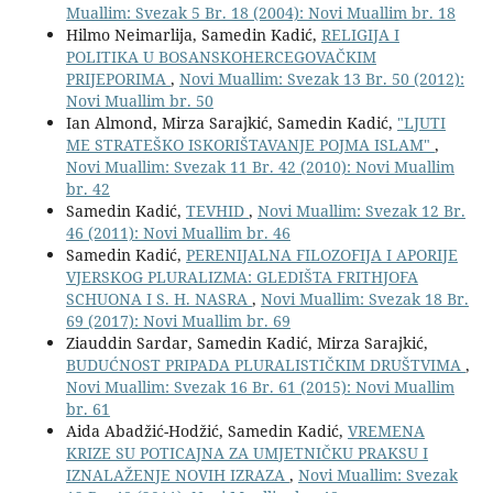
Muallim: Svezak 5 Br. 18 (2004): Novi Muallim br. 18
Hilmo Neimarlija, Samedin Kadić,
RELIGIJA I
POLITIKA U BOSANSKOHERCEGOVAČKIM
PRIJEPORIMA
,
Novi Muallim: Svezak 13 Br. 50 (2012):
Novi Muallim br. 50
Ian Almond, Mirza Sarajkić, Samedin Kadić,
"LJUTI
ME STRATEŠKO ISKORIŠTAVANJE POJMA ISLAM"
,
Novi Muallim: Svezak 11 Br. 42 (2010): Novi Muallim
br. 42
Samedin Kadić,
TEVHID
,
Novi Muallim: Svezak 12 Br.
46 (2011): Novi Muallim br. 46
Samedin Kadić,
PERENIJALNA FILOZOFIJA I APORIJE
VJERSKOG PLURALIZMA: GLEDIŠTA FRITHJOFA
SCHUONA I S. H. NASRA
,
Novi Muallim: Svezak 18 Br.
69 (2017): Novi Muallim br. 69
Ziauddin Sardar, Samedin Kadić, Mirza Sarajkić,
BUDUĆNOST PRIPADA PLURALISTIČKIM DRUŠTVIMA
,
Novi Muallim: Svezak 16 Br. 61 (2015): Novi Muallim
br. 61
Aida Abadžić-Hodžić, Samedin Kadić,
VREMENA
KRIZE SU POTICAJNA ZA UMJETNIČKU PRAKSU I
IZNALAŽENJE NOVIH IZRAZA
,
Novi Muallim: Svezak