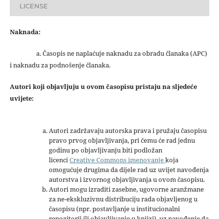
LICENSE
Naknada:
a. Časopis ne naplaćuje naknadu za obradu članaka (APC)
i naknadu za podnošenje članaka.
Autori koji objavljuju u ovom časopisu pristaju na sljedeće
uvijete:
Autori zadržavaju autorska prava i pružaju časopisu
pravo prvog objavljivanja, pri čemu će rad jednu
godinu po objavljivanju biti podložan
licenci
Creative Commons imenovanje
koja
omogućuje drugima da dijele rad uz uvijet navođenja
autorstva i izvornog objavljivanja u ovom časopisu.
Autori mogu izraditi zasebne, ugovorne aranžmane
za ne-ekskluzivnu distribuciju rada objavljenog u
časopisu (npr. postavljanje u institucionalni
repozitorij ili objavljivanje u knjizi), uz navođenje da