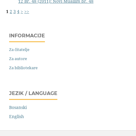
12 Br. 48 (2011): Novi Muallim br. 48
1
2
3
4
>
>>
INFORMACIJE
Za čitatelje
Za autore
Za bibliotekare
JEZIK / LANGUAGE
Bosanski
English