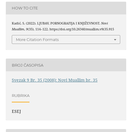
HOW TO CITE
Kadić, S. (2022). LJUBAV, PORNOGRAFIJA I KNJIŽEVNOST.
Novi
Muallim
,
9
(35), 114–122. https://doi.org/10.26340/muallim.v9i35.915
More Citation Formats
BROJ ČASOPISA
Svezak 9 Br. 35 (2008): Novi Muallim br. 35
RUBRIKA
ESEJ