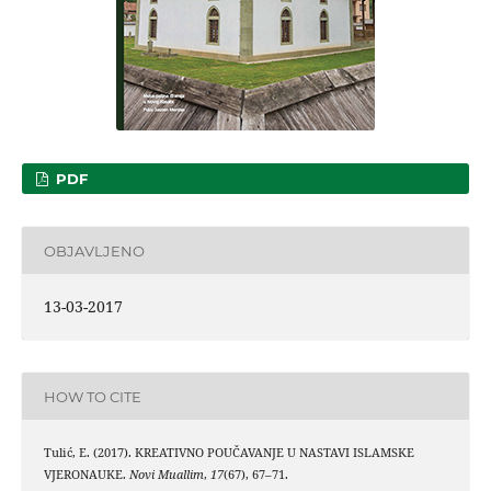
PDF
OBJAVLJENO
13-03-2017
HOW TO CITE
Tulić, E. (2017). KREATIVNO POUČAVANJE U NASTAVI ISLAMSKE
VJERONAUKE.
Novi Muallim
,
17
(67), 67–71.