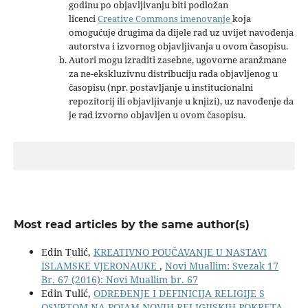
godinu po objavljivanju biti podložan
licenci
Creative Commons imenovanje
koja
omogućuje drugima da dijele rad uz uvijet navođenja
autorstva i izvornog objavljivanja u ovom časopisu.
Autori mogu izraditi zasebne, ugovorne aranžmane
za ne-ekskluzivnu distribuciju rada objavljenog u
časopisu (npr. postavljanje u institucionalni
repozitorij ili objavljivanje u knjizi), uz navođenje da
je rad izvorno objavljen u ovom časopisu.
Most read articles by the same author(s)
Edin Tulić,
KREATIVNO POUČAVANJE U NASTAVI
ISLAMSKE VJERONAUKE
,
Novi Muallim: Svezak 17
Br. 67 (2016): Novi Muallim br. 67
Edin Tulić,
ODREĐENJE I DEFINICIJA RELIGIJE S
OSVRTOM NA POJAM NOVIH RELIGIJSKIH POKRETA
,