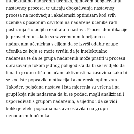
intelektualno nadarenih učenika, njihovom obogaćivanju
nastavnog procesa, te uticaju obogaćivanja nastavnog
procesa na motivaciju i akademski optimizam kod svih
učenika s posebnim osvrtom na nadarene učenike radi
postizanja što boljih rezultata u nastavi. Proces identifikacije
je proveden u skladu sa savremenim teorijama o
nadarenim učenicima s ciljem da se izvrši odabir grupe
učenika za koju se može tvrditi da je intelektualno
nadarena te da se grupa nadarenih može pratiti u procesu
obrazovanja tokom jednog polugodišta da bi se uvidjelo da
li na tu grupu utiču pojačane aktivnosti na časovima kako bi
se kod iste popravila motivacija i akademski optimizam.
Također, pojačana nastava i ista mjerenja su vršena i na
grupi koja nije nadarena da bi se podaci mogli analizirati i
uspoređivati s grupom nadarenih, a ujedno i da se vidi
koliki je efekt pojačana nastava ostavila i na grupu
nenadarenih učenika.