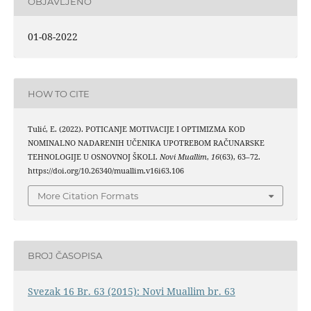
OBJAVLJENO
01-08-2022
HOW TO CITE
Tulić, E. (2022). POTICANJE MOTIVACIJE I OPTIMIZMA KOD
NOMINALNO NADARENIH UČENIKA UPOTREBOM RAČUNARSKE
TEHNOLOGIJE U OSNOVNOJ ŠKOLI.
Novi Muallim
,
16
(63), 63–72.
https://doi.org/10.26340/muallim.v16i63.106
More Citation Formats
BROJ ČASOPISA
Svezak 16 Br. 63 (2015): Novi Muallim br. 63