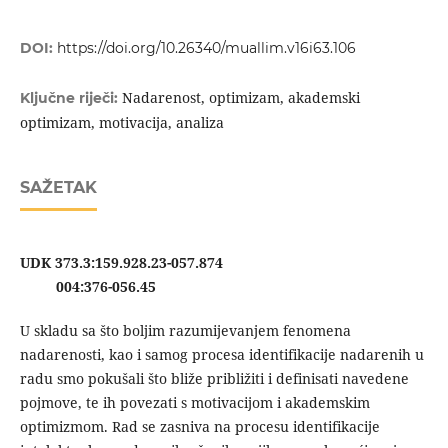
DOI:
https://doi.org/10.26340/muallim.v16i63.106
Nadarenost, optimizam, akademski
Ključne riječi:
optimizam, motivacija, analiza
SAŽETAK
UDK 373.3:159.928.23-057.874
004:376-056.45
U skladu sa što boljim razumijevanjem fenomena
nadarenosti, kao i samog procesa identifikacije nadarenih u
radu smo pokušali što bliže približiti i definisati navedene
pojmove, te ih povezati s motivacijom i akademskim
optimizmom. Rad se zasniva na procesu identifikacije