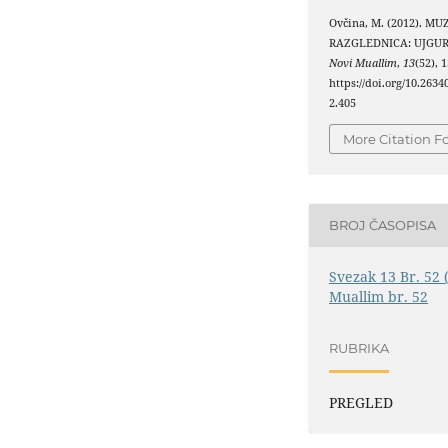
Ovčina, M. (2012). M
RAZGLEDNICA: UJGU
Novi Muallim
,
13
(52), 
https://doi.org/10.263
2.405
More Citation F
BROJ ČASOPISA
Svezak 13 Br. 52 
Muallim br. 52
RUBRIKA
PREGLED