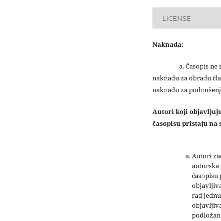
LICENSE
Naknada:
a. Časopis ne na
naknadu za obradu čla
naknadu za podnošenj
Autori koji objavlju
časopisu pristaju na s
Autori z
autorska 
časopisu
objavljiv
rad jednu
objavljiva
podložan 