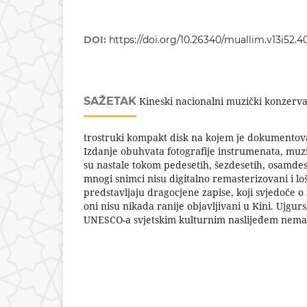
DOI:
https://doi.org/10.26340/muallim.v13i52.4
SAŽETAK
Kineski nacionalni muzički konzervat
trostruki kompakt disk na kojem je dokumentov
Izdanje obuhvata fotografije instrumenata, muzi
su nastale tokom pedesetih, šezdesetih, osamdes
mnogi snimci nisu digitalno remasterizovani i loš
predstavljaju dragocjene zapise, koji svjedoče o
oni nisu nikada ranije objavljivani u Kini. Ujgu
UNESCO-a svjetskim kulturnim naslijeđem nemat