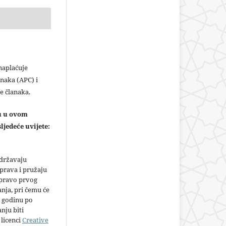
plaćuje
naka (APC) i
e članaka.
ju u ovom
ljedeće uvijete:
adržavaju
prava i pružaju
 pravo prvog
anja, pri čemu će
 godinu po
nju biti
licenci
Creative