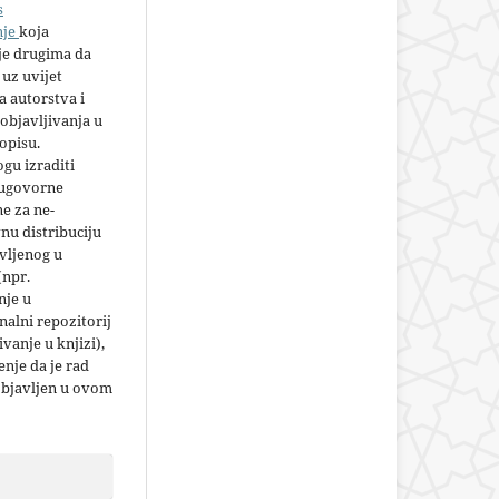
s
nje
koja
e drugima da
 uz uvijet
 autorstva i
objavljivanja u
opisu.
gu izraditi
 ugovorne
e za ne-
nu distribuciju
vljenog u
(npr.
nje u
nalni repozitorij
jivanje u knjizi),
nje da je rad
objavljen u ovom