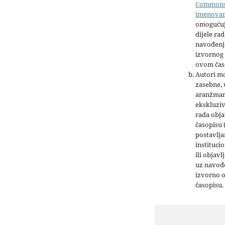
Common
imenova
omogućuj
dijele rad
navođenja
izvornog 
ovom čas
Autori mo
zasebne,
aranžman
ekskluziv
rada obja
časopisu 
postavlja
institucio
ili objavl
uz navođe
izvorno 
časopisu.