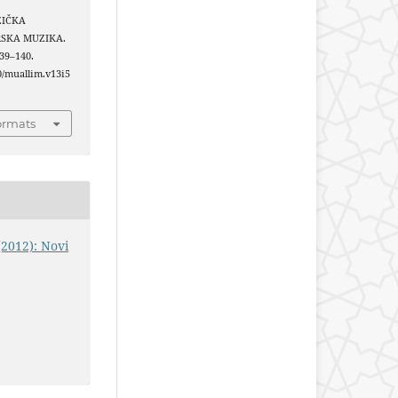
UZIČKA
RSKA MUZIKA.
139–140.
40/muallim.v13i5
ormats
(2012): Novi