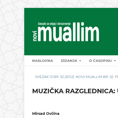
NASLOVNA
IZDANJA
O ČASOPISU
SVEZAK 13 BR. 52 (2012): NOVI MUALLIM BR. 52
P
MUZIČKA RAZGLEDNICA:
Mirsad Ovčina