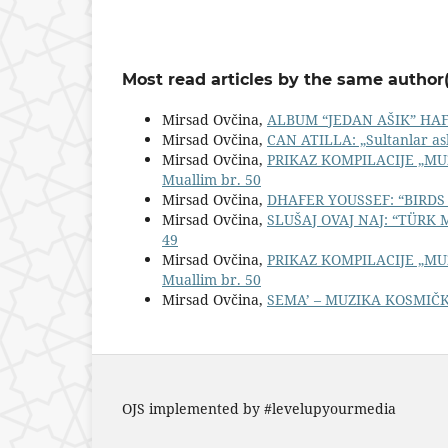
Most read articles by the same author(
Mirsad Ovčina,
ALBUM “JEDAN AŠIK” HAF
Mirsad Ovčina,
CAN ATILLA: „Sultanlar a
Mirsad Ovčina,
PRIKAZ KOMPILACIJE „MU
Muallim br. 50
Mirsad Ovčina,
DHAFER YOUSSEF: “BIRD
Mirsad Ovčina,
SLUŠAJ OVAJ NAJ: “TÜRK
49
Mirsad Ovčina,
PRIKAZ KOMPILACIJE „MU
Muallim br. 50
Mirsad Ovčina,
SEMA’ – MUZIKA KOSMIČ
OJS implemented by #levelupyourmedia