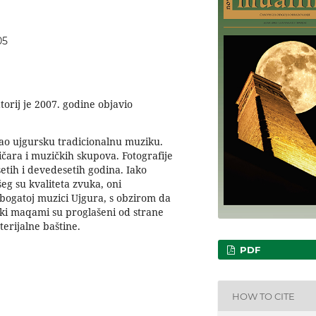
05
orij je 2007. godine objavio
ao ujgursku tradicionalnu muziku.
čara i muzičkih skupova. Fotografije
etih i devedesetih godina. Iako
eg su kvaliteta zvuka, oni
 bogatoj muzici Ujgura, s obzirom da
rski maqami su proglašeni od strane
erijalne baštine.
PDF
HOW TO CITE