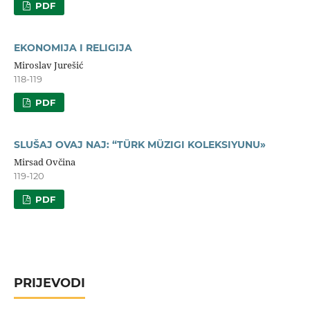
PDF
EKONOMIJA I RELIGIJA
Miroslav Jurešić
118-119
PDF
SLUŠAJ OVAJ NAJ: “TÜRK MÜZIGI KOLEKSIYUNU»
Mirsad Ovčina
119-120
PDF
PRIJEVODI