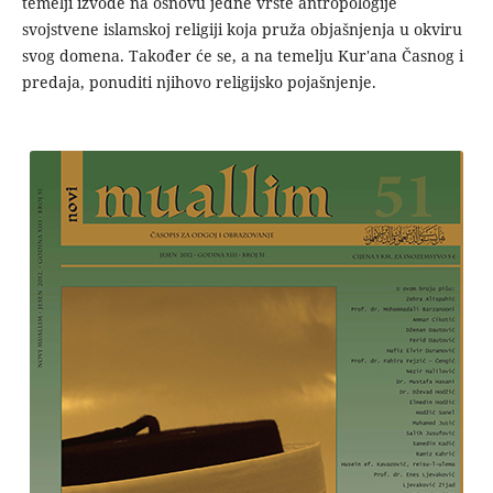
temelji izvode na osnovu jedne vrste antropologije
svojstvene islamskoj religiji koja pruža objašnjenja u okviru
svog domena. Također će se, a na temelju Kur'ana Časnog i
predaja, ponuditi njihovo religijsko pojašnjenje.