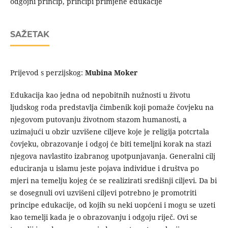
odgojni princip, principi primjene edukacije
SAŽETAK
Prijevod s perzijskog:
Mubina Moker
Edukacija kao jedna od nepobitnih nužnosti u životu
ljudskog roda predstavlja čimbenik koji pomaže čovjeku na
njegovom putovanju životnom stazom humanosti, a
uzimajući u obzir uzvišene ciljeve koje je religija potcrtala
čovjeku, obrazovanje i odgoj će biti temeljni korak na stazi
njegova navlastito izabranog upotpunjavanja. Generalni cilj
educiranja u islamu jeste pojava individue i društva po
mjeri na temelju kojeg će se realizirati središnji ciljevi. Da bi
se dosegnuli ovi uzvišeni ciljevi potrebno je promotriti
principe edukacije, od kojih su neki uopćeni i mogu se uzeti
kao temelji kada je o obrazovanju i odgoju riječ. Ovi se