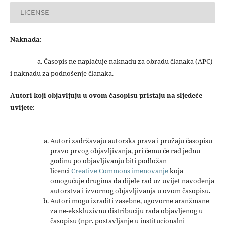
LICENSE
Naknada:
a. Časopis ne naplaćuje naknadu za obradu članaka (APC)
i naknadu za podnošenje članaka.
Autori koji objavljuju u ovom časopisu pristaju na sljedeće
uvijete:
Autori zadržavaju autorska prava i pružaju časopisu
pravo prvog objavljivanja, pri čemu će rad jednu
godinu po objavljivanju biti podložan
licenci
Creative Commons imenovanje
koja
omogućuje drugima da dijele rad uz uvijet navođenja
autorstva i izvornog objavljivanja u ovom časopisu.
Autori mogu izraditi zasebne, ugovorne aranžmane
za ne-ekskluzivnu distribuciju rada objavljenog u
časopisu (npr. postavljanje u institucionalni