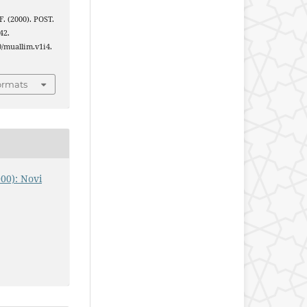
F. (2000). POST.
42.
0/muallim.v1i4.
ormats
000): Novi