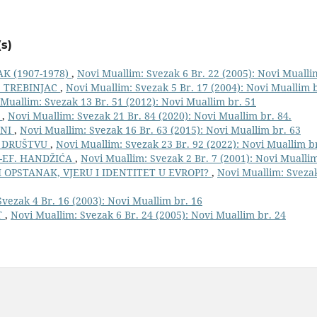
s)
K (1907-1978)
,
Novi Muallim: Svezak 6 Br. 22 (2005): Novi Mualli
. TREBINJAC
,
Novi Muallim: Svezak 5 Br. 17 (2004): Novi Muallim b
Muallim: Svezak 13 Br. 51 (2012): Novi Muallim br. 51
Ć
,
Novi Muallim: Svezak 21 Br. 84 (2020): Novi Muallim br. 84.
ENI
,
Novi Muallim: Svezak 16 Br. 63 (2015): Novi Muallim br. 63
 DRUŠTVU
,
Novi Muallim: Svezak 23 Br. 92 (2022): Novi Muallim br
-EF. HANDŽIĆA
,
Novi Muallim: Svezak 2 Br. 7 (2001): Novi Muallim
 OPSTANAK, VJERU I IDENTITET U EVROPI?
,
Novi Muallim: Svezak
vezak 4 Br. 16 (2003): Novi Muallim br. 16
T
,
Novi Muallim: Svezak 6 Br. 24 (2005): Novi Muallim br. 24