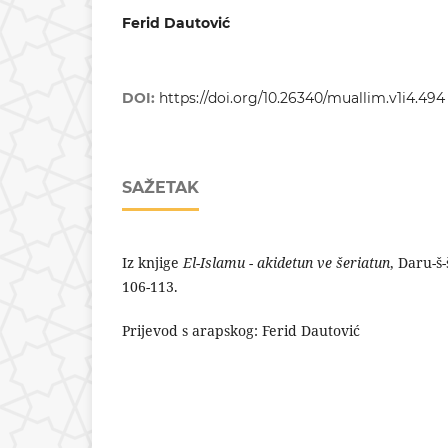
Ferid Dautović
DOI:
https://doi.org/10.26340/muallim.v1i4.494
SAŽETAK
Iz knjige
El-Islamu - akidetun ve šeriatun
, Daru-š
106-113.
Prijevod s arapskog: Ferid Dautović