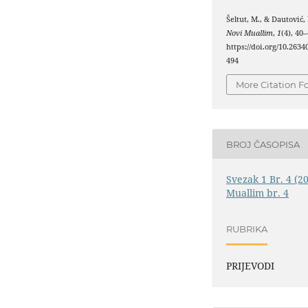
Šeltut, M., & Dautović, 
Novi Muallim
,
1
(4), 40–
https://doi.org/10.2634
494
More Citation F
BROJ ČASOPISA
Svezak 1 Br. 4 (2
Muallim br. 4
RUBRIKA
PRIJEVODI