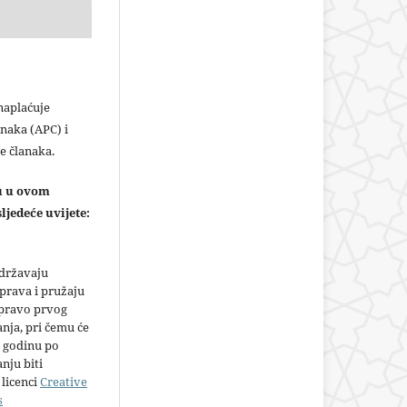
plaćuje
naka (APC) i
e članaka.
ju u ovom
ljedeće uvijete:
adržavaju
prava i pružaju
 pravo prvog
anja, pri čemu će
 godinu po
nju biti
licenci
Creative
s