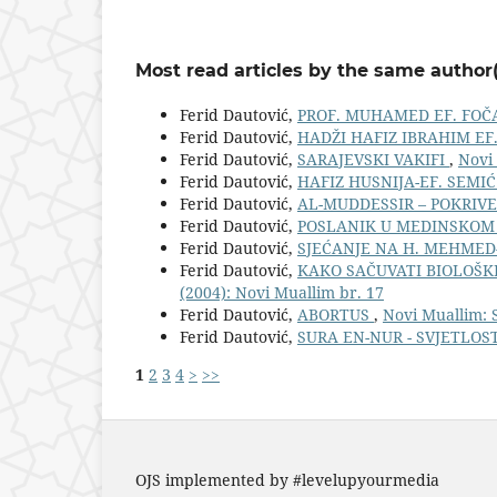
Most read articles by the same author(
Ferid Dautović,
PROF. MUHAMED EF. FOČA
Ferid Dautović,
HADŽI HAFIZ IBRAHIM EF
Ferid Dautović,
SARAJEVSKI VAKIFI
,
Novi 
Ferid Dautović,
HAFIZ HUSNIJA-EF. SEMI
Ferid Dautović,
AL-MUDDESSIR – POKRIV
Ferid Dautović,
POSLANIK U MEDINSKOM
Ferid Dautović,
SJEĆANJE NA H. MEHMED
Ferid Dautović,
KAKO SAČUVATI BIOLOŠKI
(2004): Novi Muallim br. 17
Ferid Dautović,
ABORTUS
,
Novi Muallim: S
Ferid Dautović,
SURA EN-NUR - SVJETLOS
1
2
3
4
>
>>
OJS implemented by #levelupyourmedia