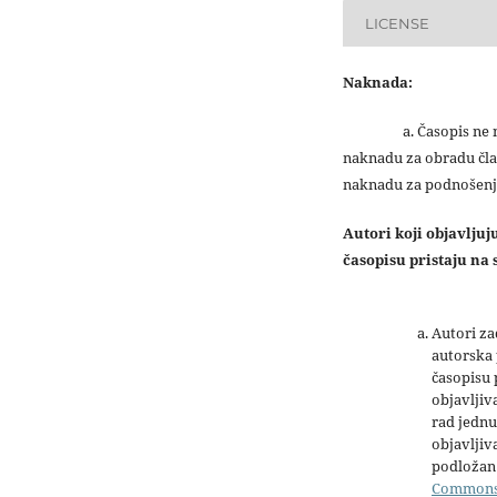
LICENSE
Naknada:
a. Časopis ne na
naknadu za obradu čla
naknadu za podnošenj
Autori koji objavlju
časopisu pristaju na s
Autori z
autorska 
časopisu
objavljiv
rad jednu
objavljiva
podložan 
Common