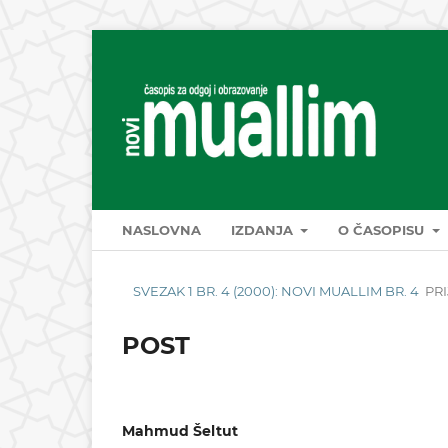
NASLOVNA
IZDANJA
O ČASOPISU
SVEZAK 1 BR. 4 (2000): NOVI MUALLIM BR. 4
PR
POST
Mahmud Šeltut