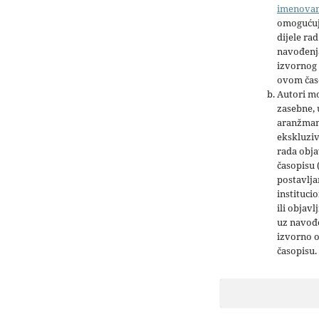
imenova
omogućuj
dijele rad
navođenja
izvornog 
ovom čas
Autori mo
zasebne,
aranžman
ekskluziv
rada obja
časopisu 
postavlja
institucio
ili objavl
uz navođe
izvorno 
časopisu.