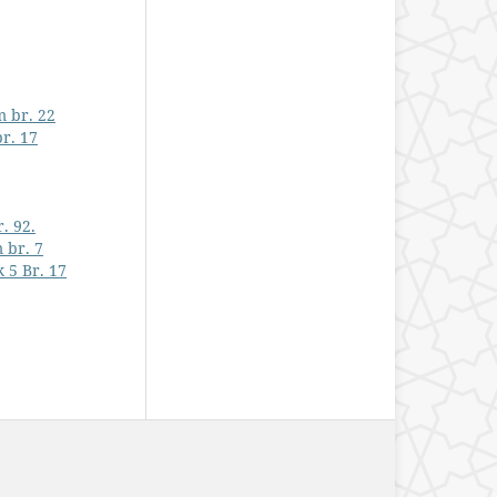
m br. 22
r. 17
. 92.
 br. 7
 5 Br. 17