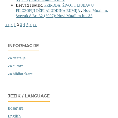
Dževad Hodžić,
PRIRODA, ŽIVOT I LJUBAV U
FILOZOFIJI DŽELALUDDINA RUMIJA
,
Novi Muallim:
Svezak 8 Br. 32 (2007): Novi Muallim br. 32
<<
<
1
2
3
4
5
>
>>
INFORMACIJE
Za čitatelje
Za autore
Za bibliotekare
JEZIK / LANGUAGE
Bosanski
English