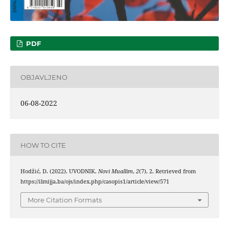
PDF
OBJAVLJENO
06-08-2022
HOW TO CITE
Hodžić, D. (2022). UVODNIK.
Novi Muallim
,
2
(7), 2. Retrieved from
https://ilmijja.ba/ojs/index.php/casopis1/article/view/571
More Citation Formats