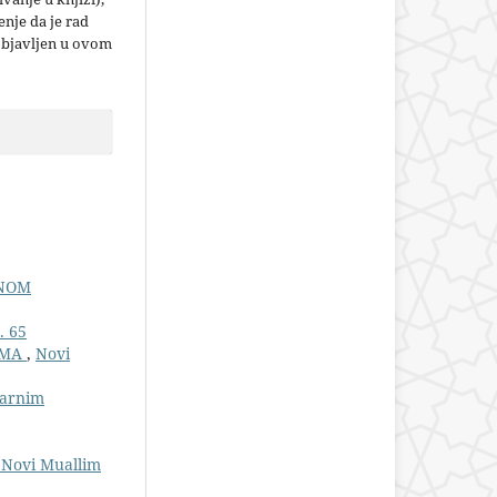
nje da je rad
objavljen u ovom
ENOM
. 65
AMA
,
Novi
larnim
: Novi Muallim