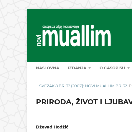
NASLOVNA
IZDANJA
O ČASOPISU
SVEZAK 8 BR. 32 (2007): NOVI MUALLIM BR. 32
P
PRIRODA, ŽIVOT I LJUBA
Dževad Hodžić