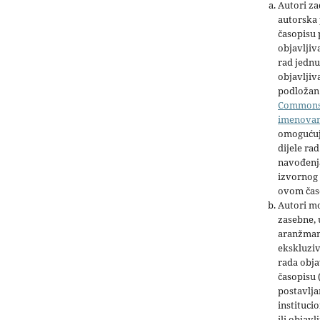
Autori z
autorska 
časopisu
objavljiv
rad jednu
objavljiva
podložan 
Common
imenova
omogućuj
dijele rad
navođenja
izvornog 
ovom čas
Autori mo
zasebne,
aranžman
ekskluziv
rada obja
časopisu 
postavlja
institucio
ili objavl