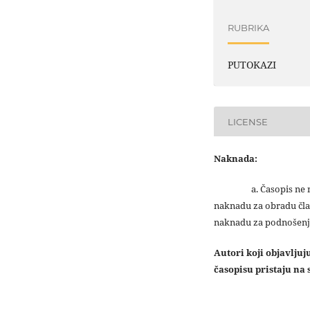
RUBRIKA
PUTOKAZI
LICENSE
Naknada:
a. Časopis ne na
naknadu za obradu čla
naknadu za podnošenj
Autori koji objavlju
časopisu pristaju na s