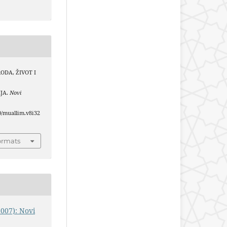
IRODA, ŽIVOT I
JA.
Novi
40/muallim.v8i32
ormats
2007): Novi