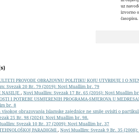
uz navođe
izvorno 
časopisu.
s)
ULTETI PROVODE OBRAZOVNU POLITIKU KOJU UTVRĐUJE I O NJ
m: Svezak 20 Br. 79 (2019): Novi Muallim br. 79
I NASILJE
,
Novi Muallim: Svezak 17 Br. 65 (2016): Novi Muallim br
STI I POTREBE USMJERENIH PROGRAMA-SMJEROVA U MEDRES
im br. 8
visokog obrazovanja Islamske zajednice ne smije ovisiti o partiku
zak 25 Br. 98 (2024): Novi Muallim br. 98.
uallim: Svezak 10 Br. 37 (2009): Novi Muallim br. 37
TEHNOLOŠKOJ PARADIGMI
,
Novi Muallim: Svezak 9 Br. 35 (2008)