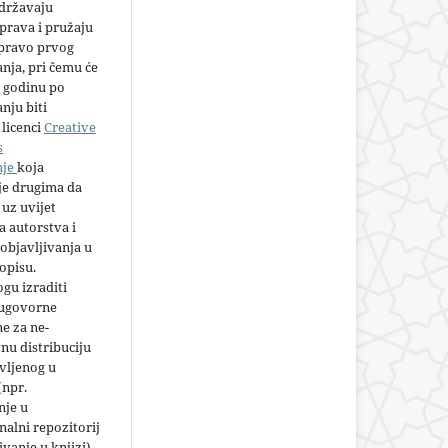
adržavaju
prava i pružaju
 pravo prvog
anja, pri čemu će
 godinu po
nju biti
licenci
Creative
s
nje
koja
e drugima da
 uz uvijet
 autorstva i
objavljivanja u
opisu.
gu izraditi
 ugovorne
e za ne-
nu distribuciju
vljenog u
(npr.
nje u
nalni repozitorij
jivanje u knjizi),