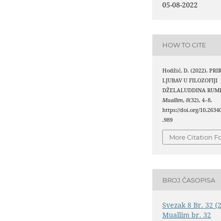
05-08-2022
HOW TO CITE
Hodžić, D. (2022). PR
LJUBAV U FILOZOFIJI
DŽELALUDDINA RUMI
Muallim
,
8
(32), 4–8.
https://doi.org/10.263
.989
More Citation F
BROJ ČASOPISA
Svezak 8 Br. 32 (
Muallim br. 32