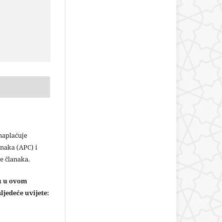
plaćuje
naka (APC) i
e članaka.
ju u ovom
ljedeće uvijete: