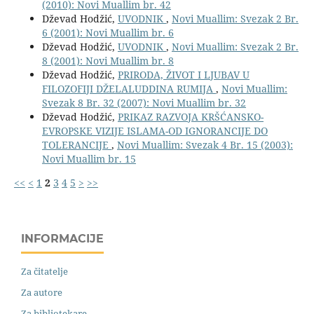
(2010): Novi Muallim br. 42
Dževad Hodžić,
UVODNIK
,
Novi Muallim: Svezak 2 Br.
6 (2001): Novi Muallim br. 6
Dževad Hodžić,
UVODNIK
,
Novi Muallim: Svezak 2 Br.
8 (2001): Novi Muallim br. 8
Dževad Hodžić,
PRIRODA, ŽIVOT I LJUBAV U
FILOZOFIJI DŽELALUDDINA RUMIJA
,
Novi Muallim:
Svezak 8 Br. 32 (2007): Novi Muallim br. 32
Dževad Hodžić,
PRIKAZ RAZVOJA KRŠĆANSKO-
EVROPSKE VIZIJE ISLAMA-OD IGNORANCIJE DO
TOLERANCIJE
,
Novi Muallim: Svezak 4 Br. 15 (2003):
Novi Muallim br. 15
<<
<
1
2
3
4
5
>
>>
INFORMACIJE
Za čitatelje
Za autore
Za bibliotekare