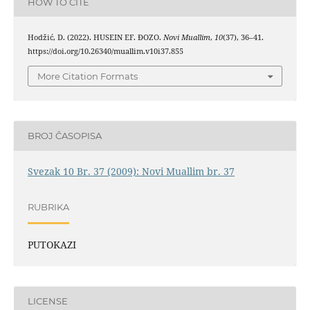
HOW TO CITE
Hodžić, D. (2022). HUSEIN EF. ĐOZO.
Novi Muallim
,
10
(37), 36–41.
https://doi.org/10.26340/muallim.v10i37.855
More Citation Formats
BROJ ČASOPISA
Svezak 10 Br. 37 (2009): Novi Muallim br. 37
RUBRIKA
PUTOKAZI
LICENSE