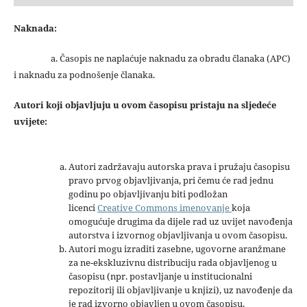
Naknada:
a. Časopis ne naplaćuje naknadu za obradu članaka (APC)
i naknadu za podnošenje članaka.
Autori koji objavljuju u ovom časopisu pristaju na sljedeće
uvijete:
Autori zadržavaju autorska prava i pružaju časopisu
pravo prvog objavljivanja, pri čemu će rad jednu
godinu po objavljivanju biti podložan
licenci
Creative Commons imenovanje
koja
omogućuje drugima da dijele rad uz uvijet navođenja
autorstva i izvornog objavljivanja u ovom časopisu.
Autori mogu izraditi zasebne, ugovorne aranžmane
za ne-ekskluzivnu distribuciju rada objavljenog u
časopisu (npr. postavljanje u institucionalni
repozitorij ili objavljivanje u knjizi), uz navođenje da
je rad izvorno objavljen u ovom časopisu.