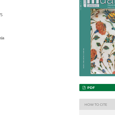
75
nia
PDF
HOW TO CITE