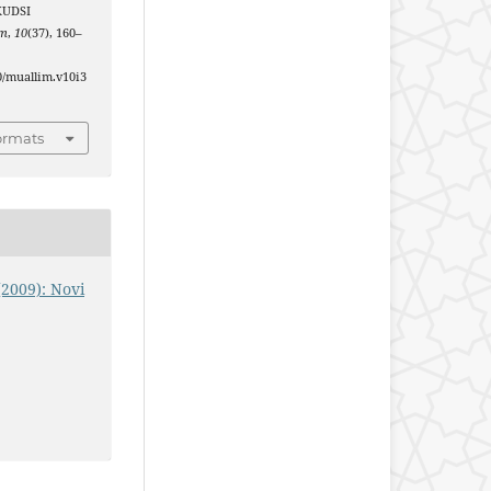
 KUDSI
im
,
10
(37), 160–
40/muallim.v10i3
ormats
(2009): Novi