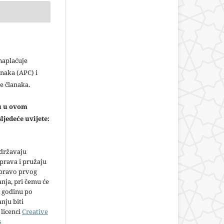
plaćuje
naka (APC) i
e članaka.
ju u ovom
ljedeće uvijete:
adržavaju
prava i pružaju
 pravo prvog
anja, pri čemu će
 godinu po
nju biti
licenci
Creative
s