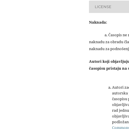
LICENSE
Naknada:
a. Časopis ne na
naknadu za obradu čla
naknadu za podnošenj
Autori koji objavlju
časopisu pristaju na s
Autori z
autorska 
časopisu
objavljiv
rad jednu
objavljiva
podložan 
Common