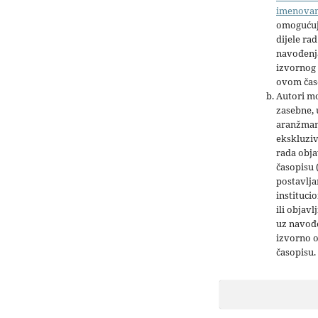
imenova
omogućuj
dijele rad
navođenja
izvornog 
ovom čas
Autori mo
zasebne,
aranžman
ekskluziv
rada obja
časopisu 
postavlja
institucio
ili objavl
uz navođe
izvorno 
časopisu.