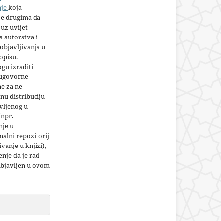
nje
koja
e drugima da
 uz uvijet
 autorstva i
objavljivanja u
opisu.
gu izraditi
 ugovorne
e za ne-
nu distribuciju
vljenog u
(npr.
nje u
nalni repozitorij
jivanje u knjizi),
nje da je rad
objavljen u ovom