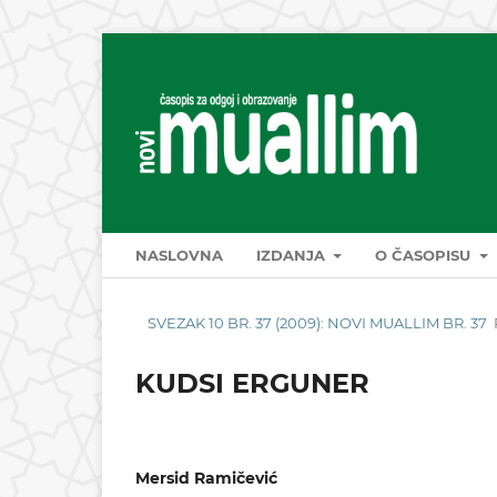
NASLOVNA
IZDANJA
O ČASOPISU
SVEZAK 10 BR. 37 (2009): NOVI MUALLIM BR. 37
KUDSI ERGUNER
Mersid Ramičević