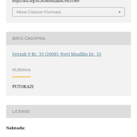
https://doi.org/10.26340/muallim.v9i33.969
More Citation Formats
BROJ ČASOPISA
Svezak 9 Br. 33 (2008): Novi Muallim br. 33
RUBRIKA
PUTOKAZI
LICENSE
Naknada: