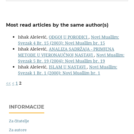
Most read articles by the same author(s)
Ishak Alešević,
ODGOJ U PORODICI
,
Novi Muallim:
Svezak 4 Br. 15 (2003): Novi Muallim br. 15
Ishak Alešević,
ANALIZA SADRŽAJA - PRIMJENA
METODE U VJERONAUČNOJ NASTAVI
,
Novi Muallim:
Svezak 5 Br. 19 (2004): Novi Muallim br. 19
Ishak Alešević,
ISLAM U NASTAVI
,
Novi Muallim:
Svezak 1 Br. 1 (2000): Novi Muallim br. 1
<<
<
1
2
INFORMACIJE
Za čitatelje
Za autore