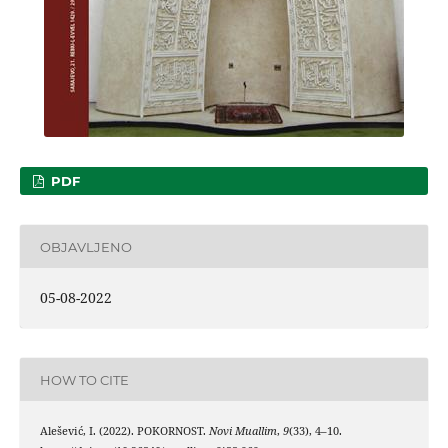
PDF
OBJAVLJENO
05-08-2022
HOW TO CITE
Alešević, I. (2022). POKORNOST.
Novi Muallim
,
9
(33), 4–10.