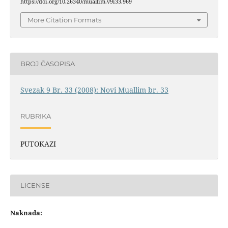
https://doi.org/10.26340/muallim.v9i33.969
More Citation Formats
BROJ ČASOPISA
Svezak 9 Br. 33 (2008): Novi Muallim br. 33
RUBRIKA
PUTOKAZI
LICENSE
Naknada: