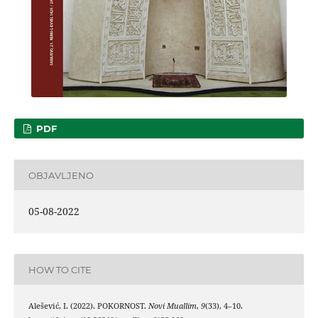
PDF
OBJAVLJENO
05-08-2022
HOW TO CITE
Alešević, I. (2022). POKORNOST.
Novi Muallim
,
9
(33), 4–10.