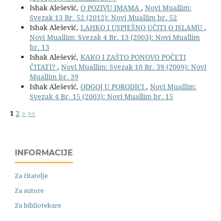
Ishak Alešević,
O POZIVU IMAMA
,
Novi Muallim:
Svezak 13 Br. 52 (2012): Novi Muallim br. 52
Ishak Alešević,
LAHKO I USPJEŠNO UČITI O ISLAMU
,
Novi Muallim: Svezak 4 Br. 13 (2003): Novi Muallim
br. 13
Ishak Alešević,
KAKO I ZAŠTO PONOVO POČETI
ČITATI?
,
Novi Muallim: Svezak 10 Br. 39 (2009): Novi
Muallim br. 39
Ishak Alešević,
ODGOJ U PORODICI
,
Novi Muallim:
Svezak 4 Br. 15 (2003): Novi Muallim br. 15
1
2
>
>>
INFORMACIJE
Za čitatelje
Za autore
Za bibliotekare