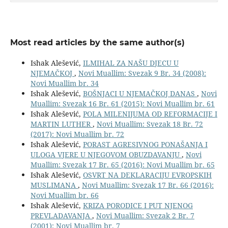
Most read articles by the same author(s)
Ishak Alešević,
ILMIHAL ZA NAŠU DJECU U
NJEMAČKOJ
,
Novi Muallim: Svezak 9 Br. 34 (2008):
Novi Muallim br. 34
Ishak Alešević,
BOŠNJACI U NJEMAČKOJ DANAS
,
Novi
Muallim: Svezak 16 Br. 61 (2015): Novi Muallim br. 61
Ishak Alešević,
POLA MILENIJUMA OD REFORMACIJE I
MARTIN LUTHER
,
Novi Muallim: Svezak 18 Br. 72
(2017): Novi Muallim br. 72
Ishak Alešević,
PORAST AGRESIVNOG PONAŠANJA I
ULOGA VJERE U NJEGOVOM OBUZDAVANJU
,
Novi
Muallim: Svezak 17 Br. 65 (2016): Novi Muallim br. 65
Ishak Alešević,
OSVRT NA DEKLARACIJU EVROPSKIH
MUSLIMANA
,
Novi Muallim: Svezak 17 Br. 66 (2016):
Novi Muallim br. 66
Ishak Alešević,
KRIZA PORODICE I PUT NJENOG
PREVLADAVANJA
,
Novi Muallim: Svezak 2 Br. 7
(2001): Novi Muallim br. 7