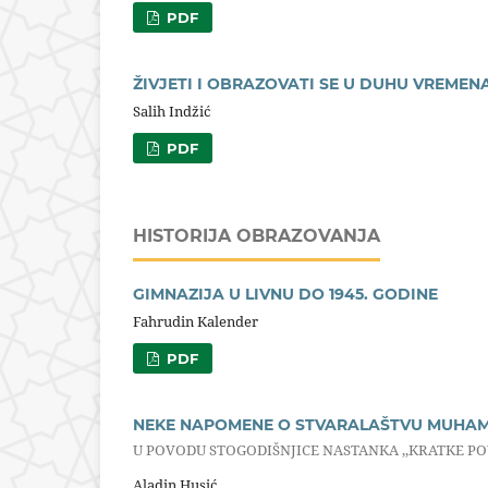
PDF
ŽIVJETI I OBRAZOVATI SE U DUHU VREMEN
Salih Indžić
PDF
HISTORIJA OBRAZOVANJA
GIMNAZIJA U LIVNU DO 1945. GODINE
Fahrudin Kalender
PDF
NEKE NAPOMENE O STVARALAŠTVU MUHAM
U POVODU STOGODIŠNJICE NASTANKA ,,KRATKE PO
Aladin Husić