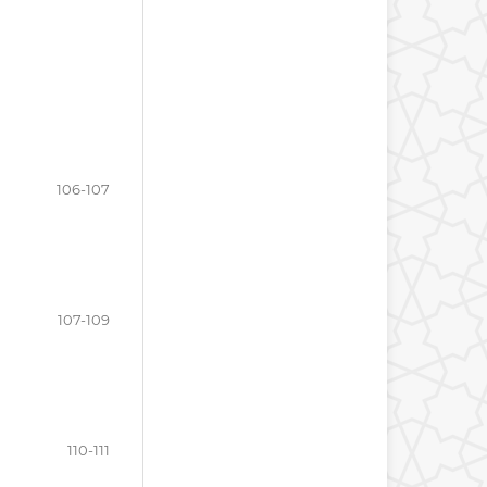
106-107
107-109
110-111