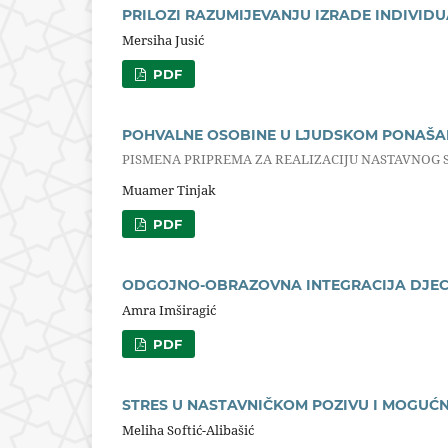
PRILOZI RAZUMIJEVANJU IZRADE INDIVID
Mersiha Jusić
PDF
POHVALNE OSOBINE U LJUDSKOM PONAŠA
PISMENA PRIPREMA ZA REALIZACIJU NASTAVNOG 
Muamer Tinjak
PDF
ODGOJNO-OBRAZOVNA INTEGRACIJA DJECE
Amra Imširagić
PDF
STRES U NASTAVNIČKOM POZIVU I MOGUĆ
Meliha Softić-Alibašić