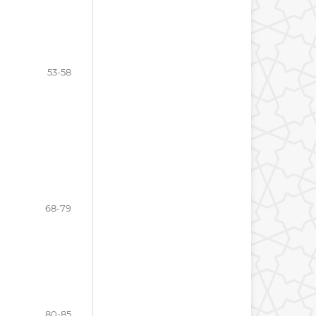
53-58
68-79
80-85