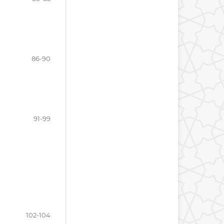
86-90
91-99
102-104