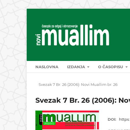
NASLOVNA
IZDANJA
O ČASOPISU
Svezak 7 Br. 26 (2006): Novi Muallim br. 26
Svezak 7 Br. 26 (2006): No
DOI:
https