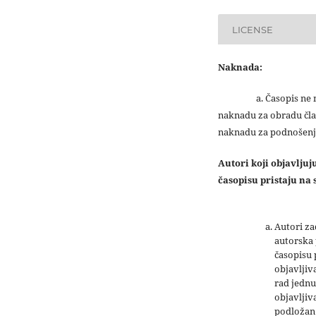
LICENSE
Naknada:
a. Časopis ne na
naknadu za obradu čla
naknadu za podnošenj
Autori koji objavlju
časopisu pristaju na s
Autori z
autorska 
časopisu
objavljiv
rad jednu
objavljiva
podložan 