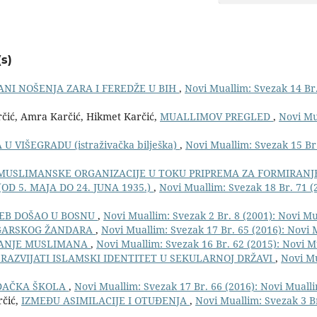
s)
NI NOŠENJA ZARA I FEREDŽE U BIH
,
Novi Muallim: Svezak 14 Br.
rčić, Amra Karčić, Hikmet Karčić,
MUALLIMOV PREGLED
,
Novi Mu
 VIŠEGRADU (istraživačka bilješka)
,
Novi Muallim: Svezak 15 Br.
 MUSLIMANSKE ORGANIZACIJE U TOKU PRIPREMA ZA FORMIRANJ
OD 5. MAJA DO 24. JUNA 1935.)
,
Novi Muallim: Svezak 18 Br. 71 (
HEB DOŠAO U BOSNU
,
Novi Muallim: Svezak 2 Br. 8 (2001): Novi Mu
GARSKOG ŽANDARA
,
Novi Muallim: Svezak 17 Br. 65 (2016): Novi 
AVANJE MUSLIMANA
,
Novi Muallim: Svezak 16 Br. 62 (2015): Novi M
RAZVIJATI ISLAMSKI IDENTITET U SEKULARNOJ DRŽAVI
,
Novi Mu
UDAČKA ŠKOLA
,
Novi Muallim: Svezak 17 Br. 66 (2016): Novi Mualli
rčić,
IZMEĐU ASIMILACIJE I OTUĐENJA
,
Novi Muallim: Svezak 3 Br