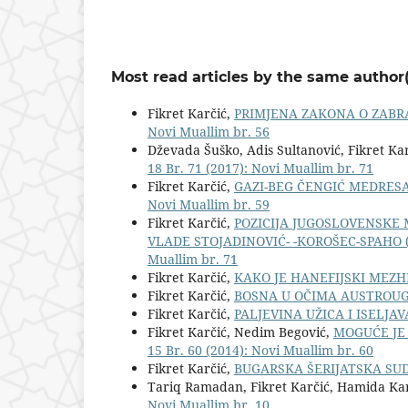
Most read articles by the same author(
Fikret Karčić,
PRIMJENA ZAKONA O ZABRA
Novi Muallim br. 56
Dževada Šuško, Adis Sultanović, Fikret Ka
18 Br. 71 (2017): Novi Muallim br. 71
Fikret Karčić,
GAZI-BEG ČENGIĆ MEDRESA U
Novi Muallim br. 59
Fikret Karčić,
POZICIJA JUGOSLOVENSKE
VLADE STOJADINOVIĆ- -KOROŠEC-SPAHO (
Muallim br. 71
Fikret Karčić,
KAKO JE HANEFIJSKI MEZ
Fikret Karčić,
BOSNA U OČIMA AUSTROU
Fikret Karčić,
PALJEVINA UŽICA I ISELJ
Fikret Karčić, Nedim Begović,
MOGUĆE JE 
15 Br. 60 (2014): Novi Muallim br. 60
Fikret Karčić,
BUGARSKA ŠERIJATSKA S
Tariq Ramadan, Fikret Karčić, Hamida Ka
Novi Muallim br. 10