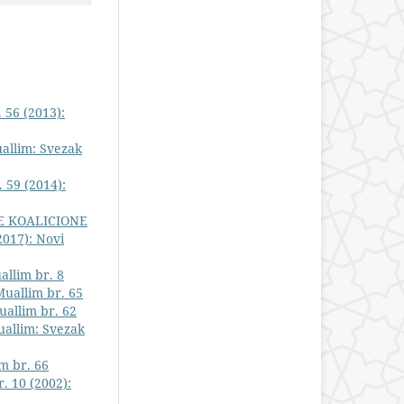
 56 (2013):
allim: Svezak
 59 (2014):
E KOALICIONE
2017): Novi
allim br. 8
Muallim br. 65
uallim br. 62
allim: Svezak
m br. 66
. 10 (2002):