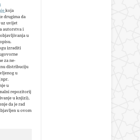
s
nje
koja
e drugima da
 uz uvijet
 autorstva i
objavljivanja u
opisu.
gu izraditi
 ugovorne
e za ne-
nu distribuciju
vljenog u
(npr.
nje u
nalni repozitorij
jivanje u knjizi),
nje da je rad
objavljen u ovom