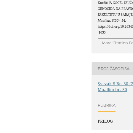
Karčić, F. (2007). IZU
GENOCIDA NA PRAV
FAKULTETU U SARAJ
Muallim
,
8
(30), 54.
https://doi.org/10.263
.1035
More Citation F
BROJ ČASOPISA
Svezak 8 Br. 30 (
Muallim br. 30
RUBRIKA
PRILOG