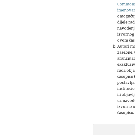
Common
imenova
omogućuj
dijele rad
navođenja
izvornog 
ovom čas
Autori mo
zasebne,
aranžman
ekskluziv
rada obja
časopisu 
postavlja
institucio
ili objavl
uz navođe
izvorno 
časopisu.