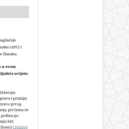
plaćuje
naka (APC) i
e članaka.
ju u ovom
ljedeće uvijete:
adržavaju
prava i pružaju
 pravo prvog
anja, pri čemu će
 godinu po
nju biti
licenci
Creative