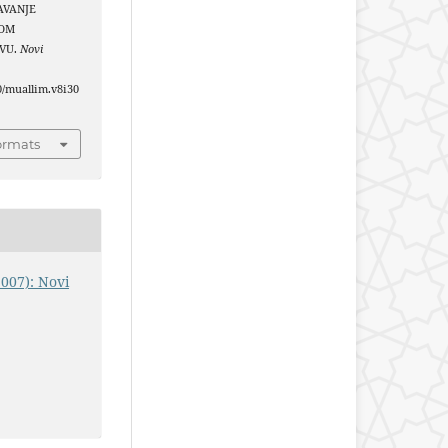
ČAVANJE
NOM
EVU.
Novi
40/muallim.v8i30
ormats
2007): Novi