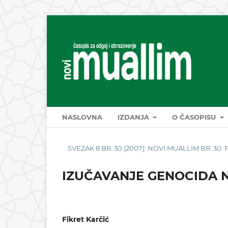
NASLOVNA
IZDANJA
O ČASOPISU
SVEZAK 8 BR. 30 (2007): NOVI MUALLIM BR. 30
IZUČAVANJE GENOCIDA 
Fikret Karčić