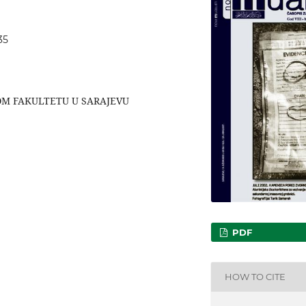
35
OM FAKULTETU U SARAJEVU
PDF
HOW TO CITE