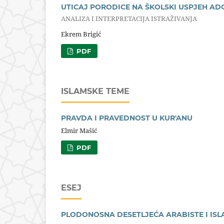
UTICAJ PORODICE NA ŠKOLSKI USPJEH A
ANALIZA I INTERPRETACIJA ISTRAŽIVANJA
Ekrem Brigić
PDF
ISLAMSKE TEME
PRAVDA I PRAVEDNOST U KUR'ANU
Elmir Mašić
PDF
ESEJ
PLODONOSNA DESETLJEĆA ARABISTE I IS