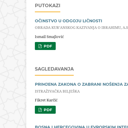
PUTOKAZI
OČINSTVO U ODGOJU LIČNOSTI
OBRADA KUR’ANSKOG KAZIVANJA O IBRAHIMU, A.S., 
Ismail Smajlović
PDF
SAGLEDAVANJA
PRIMJENA ZAKONA O ZABRANI NOŠENJA ZA
ISTRAŽIVAČKA BILJEŠKA
Fikret Karčić
PDF
BOSNA I HERCEGOVINA U EVROPSKIM INT