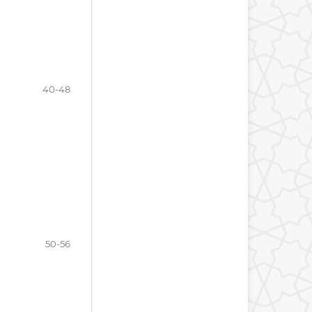
40-48
50-56