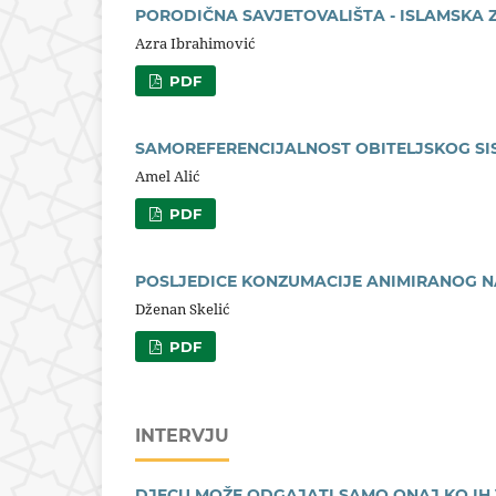
PORODIČNA SAVJETOVALIŠTA - ISLAMSKA
Azra Ibrahimović
PDF
SAMOREFERENCIJALNOST OBITELJSKOG SI
Amel Alić
PDF
POSLJEDICE KONZUMACIJE ANIMIRANOG N
Dženan Skelić
PDF
INTERVJU
DJECU MOŽE ODGAJATI SAMO ONAJ KO IH 