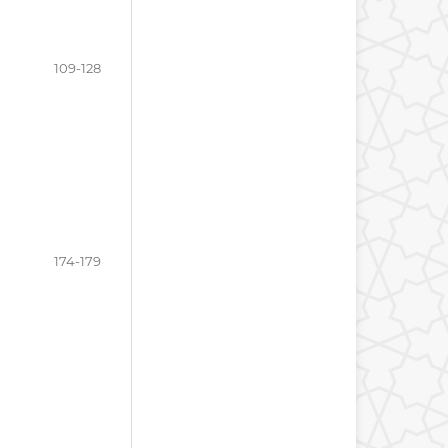
109-128
174-179