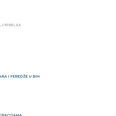
I NUHU, A.S.
RA I FEREDŽE U BIH
EGRACIJAMA