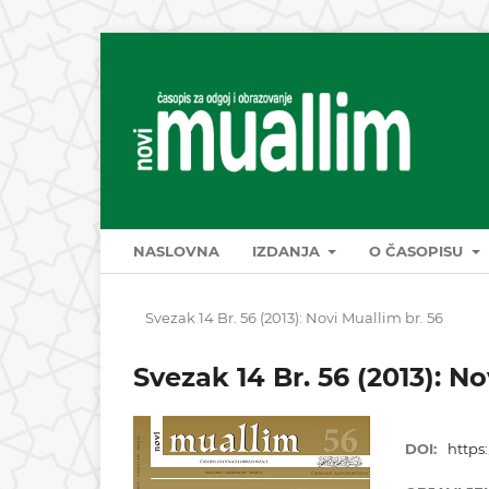
NASLOVNA
IZDANJA
O ČASOPISU
Svezak 14 Br. 56 (2013): Novi Muallim br. 56
Svezak 14 Br. 56 (2013): No
DOI:
https