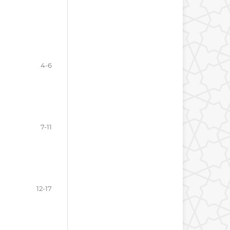
4-6
7-11
12-17