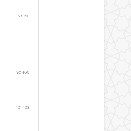
138-150
90-100
101-108