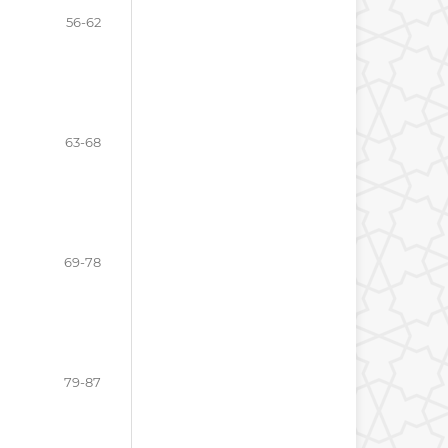
56-62
63-68
69-78
79-87