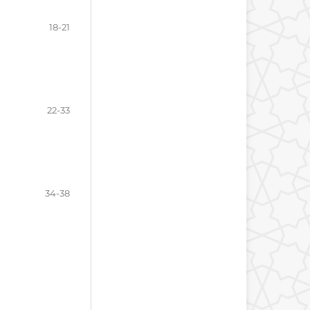
18-21
22-33
34-38