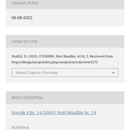
OBJAVLJENO
06-08-2022
HOW TO CITE
Hodžić, D. (2022). UVODNIK.
Novi Muallim
,
4
(14), 2. Retrieved from
https://ilmijja.ba/ojs/index.php/casopis1/article/view/1272
More Citation Formats
BROJ ČASOPISA
Svezak 4 Br. 14 (2003): Novi Muallim br. 14
RUBRIKA