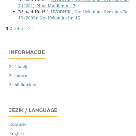
7 (2001): Novi Muallim br. 7
Dževad Hodžić,
UVODNIK
,
Novi Muallim: Svezak 4 Br.
15 (2003): Novi Muallim br. 15
1
2
3
4
5
>
>>
INFORMACIJE
Za čitatelje
Za autore
Za bibliotekare
JEZIK / LANGUAGE
Bosanski
English