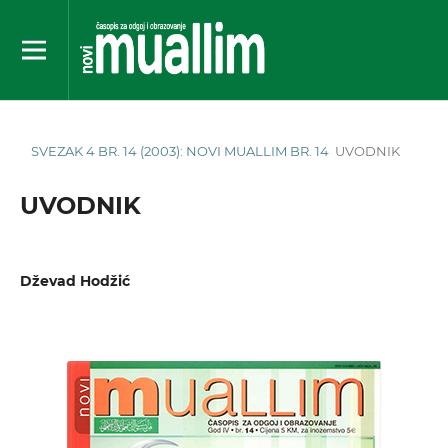
SVEZAK 4 BR. 14 (2003): NOVI MUALLIM BR. 14
UVODNIK
UVODNIK
Dževad Hodžić