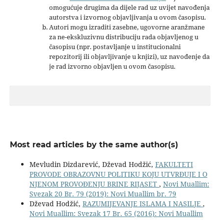
omogućuje drugima da dijele rad uz uvijet navođenja
autorstva i izvornog objavljivanja u ovom časopisu.
Autori mogu izraditi zasebne, ugovorne aranžmane
za ne-ekskluzivnu distribuciju rada objavljenog u
časopisu (npr. postavljanje u institucionalni
repozitorij ili objavljivanje u knjizi), uz navođenje da
je rad izvorno objavljen u ovom časopisu.
Most read articles by the same author(s)
Mevludin Dizdarević, Dževad Hodžić,
FAKULTETI
PROVODE OBRAZOVNU POLITIKU KOJU UTVRĐUJE I O
NJENOM PROVOĐENJU BRINE RIJASET
,
Novi Muallim:
Svezak 20 Br. 79 (2019): Novi Muallim br. 79
Dževad Hodžić,
RAZUMIJEVANJE ISLAMA I NASILJE
,
Novi Muallim: Svezak 17 Br. 65 (2016): Novi Muallim