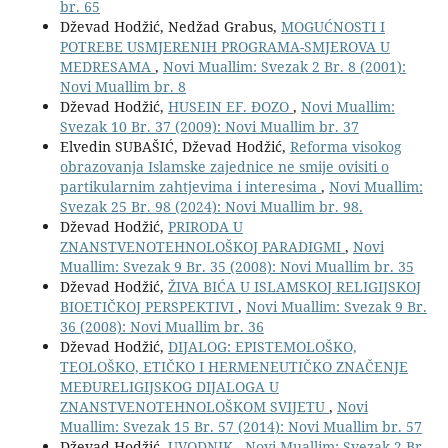
br. 65
Dževad Hodžić, Nedžad Grabus,
MOGUĆNOSTI I
POTREBE USMJERENIH PROGRAMA-SMJEROVA U
MEDRESAMA
,
Novi Muallim: Svezak 2 Br. 8 (2001):
Novi Muallim br. 8
Dževad Hodžić,
HUSEIN EF. ĐOZO
,
Novi Muallim:
Svezak 10 Br. 37 (2009): Novi Muallim br. 37
Elvedin SUBAŠIĆ, Dževad Hodžić,
Reforma visokog
obrazovanja Islamske zajednice ne smije ovisiti o
partikularnim zahtjevima i interesima
,
Novi Muallim:
Svezak 25 Br. 98 (2024): Novi Muallim br. 98.
Dževad Hodžić,
PRIRODA U
ZNANSTVENOTEHNOLOŠKOJ PARADIGMI
,
Novi
Muallim: Svezak 9 Br. 35 (2008): Novi Muallim br. 35
Dževad Hodžić,
ŽIVA BIĆA U ISLAMSKOJ RELIGIJSKOJ
BIOETIČKOJ PERSPEKTIVI
,
Novi Muallim: Svezak 9 Br.
36 (2008): Novi Muallim br. 36
Dževad Hodžić,
DIJALOG: EPISTEMOLOŠKO,
TEOLOŠKO, ETIČKO I HERMENEUTIČKO ZNAČENJE
MEĐURELIGIJSKOG DIJALOGA U
ZNANSTVENOTEHNOLOŠKOM SVIJETU
,
Novi
Muallim: Svezak 15 Br. 57 (2014): Novi Muallim br. 57
Dževad Hodžić,
UVODNIK
,
Novi Muallim: Svezak 2 Br.