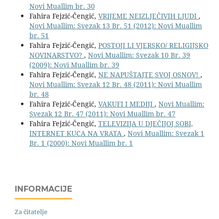
Novi Muallim br. 30
Fahira Fejzić-Čengić,
VRIJEME NEIZLJEČIVIH LJUDI
,
Novi Muallim: Svezak 13 Br. 51 (2012): Novi Muallim
br. 51
Fahira Fejzić-Čengić,
POSTOJI LI VJERSKO/ RELIGIJSKO
NOVINARSTVO?
,
Novi Muallim: Svezak 10 Br. 39
(2009): Novi Muallim br. 39
Fahira Fejzić-Čengić,
NE NAPUŠTAJTE SVOJ OSNOV!
,
Novi Muallim: Svezak 12 Br. 48 (2011): Novi Muallim
br. 48
Fahira Fejzić-Čengić,
VAKUFI I MEDIJI
,
Novi Muallim:
Svezak 12 Br. 47 (2011): Novi Muallim br. 47
Fahira Fejzić-Čengić,
TELEVIZIJA U DJEČIJOJ SOBI,
INTERNET KUCA NA VRATA
,
Novi Muallim: Svezak 1
Br. 1 (2000): Novi Muallim br. 1
INFORMACIJE
Za čitatelje