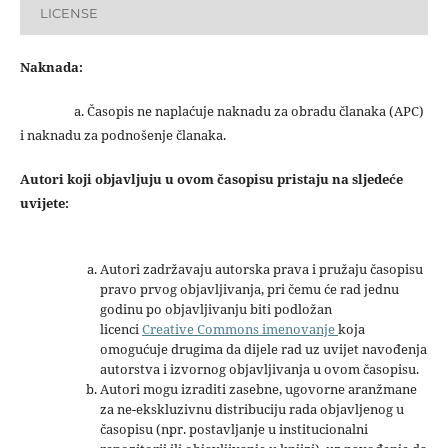
LICENSE
Naknada:
a. Časopis ne naplaćuje naknadu za obradu članaka (APC)
i naknadu za podnošenje članaka.
Autori koji objavljuju u ovom časopisu pristaju na sljedeće
uvijete:
Autori zadržavaju autorska prava i pružaju časopisu
pravo prvog objavljivanja, pri čemu će rad jednu
godinu po objavljivanju biti podložan
licenci
Creative Commons imenovanje
koja
omogućuje drugima da dijele rad uz uvijet navođenja
autorstva i izvornog objavljivanja u ovom časopisu.
Autori mogu izraditi zasebne, ugovorne aranžmane
za ne-ekskluzivnu distribuciju rada objavljenog u
časopisu (npr. postavljanje u institucionalni