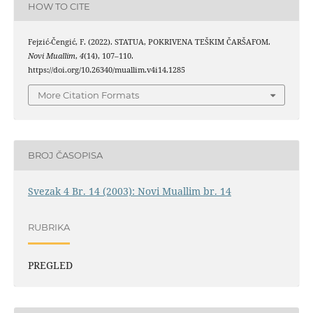
HOW TO CITE
Fejzić-Čengić, F. (2022). STATUA, POKRIVENA TEŠKIM ČARŠAFOM.
Novi Muallim
,
4
(14), 107–110.
https://doi.org/10.26340/muallim.v4i14.1285
More Citation Formats
BROJ ČASOPISA
Svezak 4 Br. 14 (2003): Novi Muallim br. 14
RUBRIKA
PREGLED