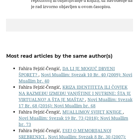
repozitorij ili objavljivanje u knjizi), uz navođenje da
je rad izvorno objavljen u ovom časopisu.
Most read articles by the same author(s)
Fahira Fejzić-Čengić,
DA LI JE MOGUĆ DRVENI
ŠPORET?
,
Novi Muallim: Svezak 10 Br. 40 (2009): Novi
Muallim br. 40
Fahira Fejzić-Čengić,
KRIZA IDENTITETA ILI ČOVJEK
NA RAZMEĐU IZMEĐU VANJŠTINE I NUTRINE: ŠTA JE
VIRTUALNO? A ŠTA JE MAŠTA?
,
Novi Muallim: Svezak
17 Br. 68 (2016): Novi Muallim br. 68
Fahira Fejzić-Čengić,
MUALLIMOV SVIJET KNJIGE
,
Novi Muallim: Svezak 19 Br. 73 (2018): Novi Muallim
br. 73
Fahira Fejzić-Čengić,
ESEJ O MEMORIJALNOJ
SREBRENICI
,
Novi Muallim: Svezak 8 Br. 30 (2007):