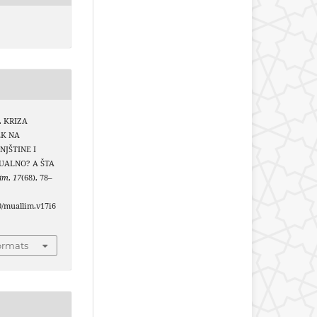
). KRIZA
EK NA
JŠTINE I
TUALNO? A ŠTA
lim
,
17
(68), 78–
40/muallim.v17i6
ormats