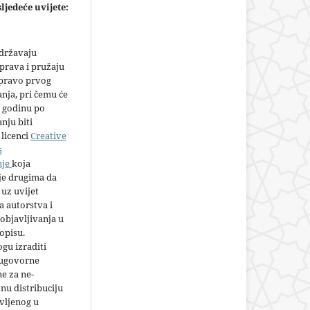
ljedeće uvijete:
adržavaju
prava i pružaju
 pravo prvog
anja, pri čemu će
 godinu po
nju biti
licenci
Creative
s
nje
koja
e drugima da
 uz uvijet
 autorstva i
objavljivanja u
opisu.
gu izraditi
 ugovorne
e za ne-
nu distribuciju
vljenog u