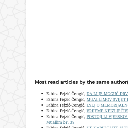
Most read articles by the same author(
Fahira Fejzić-Čengić,
DA LI JE MOGUĆ DR
Fahira Fejzić-Čengić,
MUALLIMOV SVIJET 
Fahira Fejzić-Čengić,
ESEJ O MEMORIJALN
Fahira Fejzić-Čengić,
VRIJEME NEIZLJEČIV
Fahira Fejzić-Čengić,
POSTOJI LI VJERSKO
Muallim br. 39
Fahira Fejzić-Čengić,
NE NAPUŠTAJTE SVO