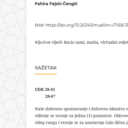
Fahira Fejzić-Čengić
DOI:
https://doi.org/10.26340/muallim.v17i68.1
Racio (um), mašta, virtualni svij
Ključne riječi:
SAŽETAK
UDK 28-41
28-67
Naše duhovno spoznavanje i duhovno iskustvo svij
viđenje se vezuje za jednu (1) poznatost. Otkro
višeg ranga i vezuje se za unutarnja čula (lično j