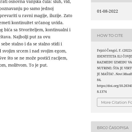
rati osnovna vanjska čula: sluh, vid,
 spoznavanju po samo jednoj
01-08-2022
prevariti u ravni magije, iluzije. Zato
remeti kontinuitet srčanog uvida.
g bića sa Stvoriteljem, kontinualni i
HOW TO CITE
štava. Najbolji put za ovu
ebe stalno i da se stalno stidi i
d svojim srcem i nad svojim egom,
Fejzić-Čengić, F. (2022
IDENTITETA ILI ČOVJ
 Sve što se ne može postići racijem,
RAZMEĐU IZMEĐU VAN
om, molitvom. To je put.
NUTRINE: ŠTA JE VIR
JE MAŠTA?.
Novi Mual
84.
https://doi.org/10.263
8.1374
More Citation F
BROJ ČASOPISA