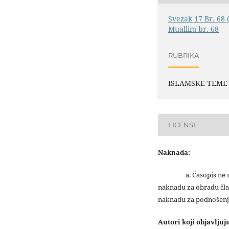
Svezak 17 Br. 68 
Muallim br. 68
RUBRIKA
ISLAMSKE TEME
LICENSE
Naknada:
a. Časopis ne na
naknadu za obradu čla
naknadu za podnošenj
Autori koji objavlju