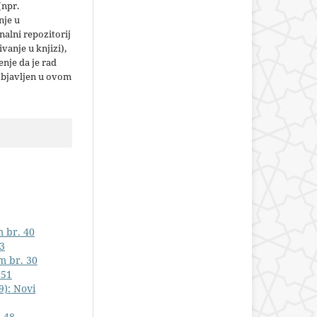
(npr.
nje u
nalni repozitorij
jivanje u knjizi),
nje da je rad
objavljen u ovom
m br. 40
73
m br. 30
 51
9): Novi
. 48