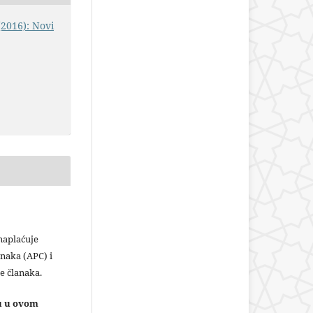
(2016): Novi
plaćuje
naka (APC) i
e članaka.
ju u ovom