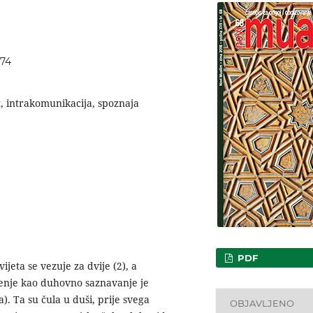
374
et, intrakomunikacija, spoznaja
PDF
eta se vezuje za dvije (2), a
venje kao duhovno saznavanje je
a). Ta su čula u duši, prije svega
OBJAVLJENO