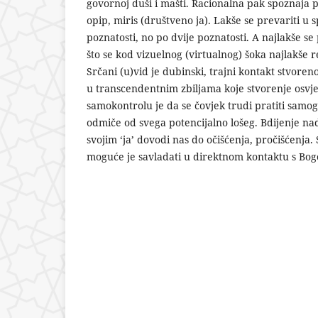
govornoj duši i mašti. Racionalna pak spoznaja p
opip, miris (društveno ja). Lakše se prevariti u
poznatosti, no po dvije poznatosti. A najlakše se 
što se kod vizuelnog (virtualnog) šoka najlakše 
Srčani (u)vid je dubinski, trajni kontakt stvoreno
u transcendentnim zbiljama koje stvorenje osvje
samokontrolu je da se čovjek trudi pratiti samog s
odmiče od svega potencijalno lošeg. Bdijenje na
svojim ‘ja’ dovodi nas do očišćenja, pročišćenja.
moguće je savladati u direktnom kontaktu s Bog