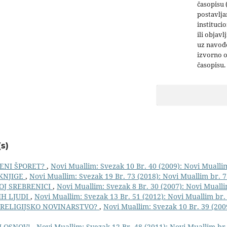
časopisu 
postavlja
institucio
ili objavl
uz navođe
izvorno 
časopisu.
s)
VENI ŠPORET?
,
Novi Muallim: Svezak 10 Br. 40 (2009): Novi Mualli
KNJIGE
,
Novi Muallim: Svezak 19 Br. 73 (2018): Novi Muallim br. 
OJ SREBRENICI
,
Novi Muallim: Svezak 8 Br. 30 (2007): Novi Mualli
IH LJUDI
,
Novi Muallim: Svezak 13 Br. 51 (2012): Novi Muallim br.
/ RELIGIJSKO NOVINARSTVO?
,
Novi Muallim: Svezak 10 Br. 39 (200
J OSNOV!
,
Novi Muallim: Svezak 12 Br. 48 (2011): Novi Muallim br