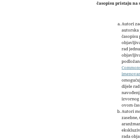
časopisu pristaju na s
Autori z
autorska 
časopisu
objavljiv
rad jednu
objavljiva
podložan 
Common
imenova
omogućuj
dijele rad
navođenja
izvornog 
ovom čas
Autori mo
zasebne,
aranžman
ekskluziv
rada obja