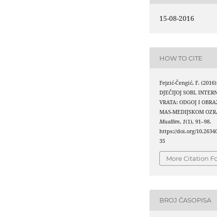
15-08-2016
HOW TO CITE
Fejzić-Čengić, F. (201
DJEČIJOJ SOBI, INTE
VRATA: ODGOJ I OBR
MAS-MEDIJSKOM OZR
Muallim
,
1
(1), 91–98.
https://doi.org/10.2634
35
More Citation F
BROJ ČASOPISA