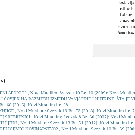
postavlja
institucio
ili objavl
uz navođe
izvorno 
časopisu.
s)
VENI ŠPORET?
,
Novi Muallim: Svezak 10 Br. 40 (2009): Novi Mualli
LI ČOVJEK NA RAZMEĐU IZMEĐU VANJŠTINE I NUTRINE: ŠTA JE 
Br. 68 (2016): Novi Muallim br. 68
KNJIGE
,
Novi Muallim: Svezak 19 Br. 73 (2018): Novi Muallim br. 
OJ SREBRENICI
,
Novi Muallim: Svezak 8 Br. 30 (2007): Novi Mualli
IH LJUDI
,
Novi Muallim: Svezak 13 Br. 51 (2012): Novi Muallim br.
/ RELIGIJSKO NOVINARSTVO?
,
Novi Muallim: Svezak 10 Br. 39 (200