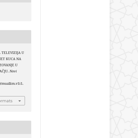
6). TELEVIZIJA U
RNET KUCA NA
AZOVANJE U
AČJU.
Novi
0/muallim.v1i1.
ormats