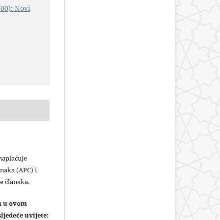
000): Novi
plaćuje
naka (APC) i
e članaka.
ju u ovom
ljedeće uvijete: