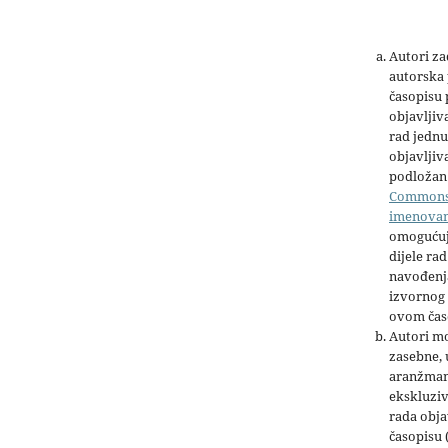
Autori z
autorska 
časopisu
objavljiv
rad jednu
objavljiva
podložan 
Common
imenova
omogućuj
dijele rad
navođenja
izvornog 
ovom čas
Autori mo
zasebne,
aranžman
ekskluziv
rada obja
časopisu 