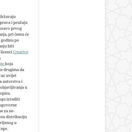
adržavaju
prava i pružaju
 pravo prvog
anja, pri čemu će
 godinu po
nju biti
licenci
Creative
s
nje
koja
e drugima da
 uz uvijet
 autorstva i
objavljivanja u
opisu.
gu izraditi
 ugovorne
e za ne-
nu distribuciju
vljenog u
(npr.