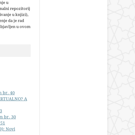
nje u
nalni repozitorij
jivanje u knjizi),
nje da je rad
objavljen u ovom
m br. 40
VIRTUALNO? A
73
m br. 30
 51
9): Novi