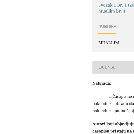
Svezak 1 Br. 1 (2
Muallim br. 1
RUBRIKA
MUALLIM
LICENSE
Naknada:
a. Časopis ne na
naknadu za obradu čla
naknadu za podnošenj
Autori koji objavlju
časopisu pristaju na s