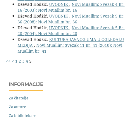
Dževad Hodžić,
UVODNIK
,
Novi Muallim: Svezak 4 Br.
16 (2003): Novi Muallim br. 16
Dževad Hodžić,
UVODNIK
,
Novi Muallim: Svezak 9 Br.
36 (2008): Novi Muallim br. 36
Dževad Hodžić,
UVODNIK
,
Novi Muallim: Svezak 5 Br.
20 (2004): Novi Muallim br. 20
Dževad Hodžić,
KULTURA JAVNOG UMA U OGLEDALU
MEDIJA
,
Novi Muallim: Svezak 11 Br. 41 (2010): Novi
Muallim br. 41
<<
<
1
2
3
4
5
INFORMACIJE
Za čitatelje
Za autore
Za bibliotekare