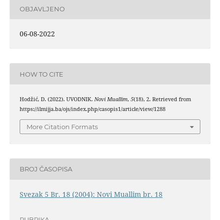
OBJAVLJENO
06-08-2022
HOW TO CITE
Hodžić, D. (2022). UVODNIK.
Novi Muallim
,
5
(18), 2. Retrieved from
https://ilmijja.ba/ojs/index.php/casopis1/article/view/1288
More Citation Formats
BROJ ČASOPISA
Svezak 5 Br. 18 (2004): Novi Muallim br. 18
RUBRIKA