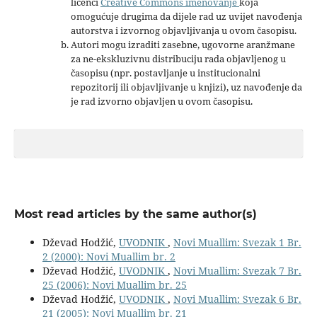
licenci
Creative Commons imenovanje
koja
omogućuje drugima da dijele rad uz uvijet navođenja
autorstva i izvornog objavljivanja u ovom časopisu.
Autori mogu izraditi zasebne, ugovorne aranžmane
za ne-ekskluzivnu distribuciju rada objavljenog u
časopisu (npr. postavljanje u institucionalni
repozitorij ili objavljivanje u knjizi), uz navođenje da
je rad izvorno objavljen u ovom časopisu.
Most read articles by the same author(s)
Dževad Hodžić,
UVODNIK
,
Novi Muallim: Svezak 1 Br.
2 (2000): Novi Muallim br. 2
Dževad Hodžić,
UVODNIK
,
Novi Muallim: Svezak 7 Br.
25 (2006): Novi Muallim br. 25
Dževad Hodžić,
UVODNIK
,
Novi Muallim: Svezak 6 Br.
21 (2005): Novi Muallim br. 21