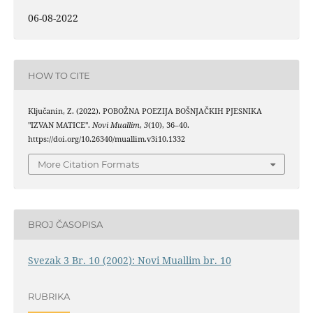
06-08-2022
HOW TO CITE
Ključanin, Z. (2022). POBOŽNA POEZIJA BOŠNJAČKIH PJESNIKA
"IZVAN MATICE".
Novi Muallim
,
3
(10), 36–40.
https://doi.org/10.26340/muallim.v3i10.1332
More Citation Formats
BROJ ČASOPISA
Svezak 3 Br. 10 (2002): Novi Muallim br. 10
RUBRIKA