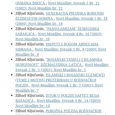
OSMANA ĐIKIĆA
,
Novi Muallim: Svezak 3 Br. 12
(2002): Novi Muallim br. 12
Zilhad Ključanin,
GENERACIJA PJESNIKA ROĐENIH
ŠEZDESETIH GODINA
,
Novi Muallim: Svezak 5 Br. 18
(2004): Novi Muallim br. 18
Zilhad Ključanin,
"PANISLAMIZAM" ŠEMSUDINA
SARAJLIĆA
,
Novi Muallim: Svezak 4 Br. 16 (2003):
Novi Muallim br. 16
Zilhad Ključanin,
DISPUTI S BOGOM ABDULAHA
SIDRANA
,
Novi Muallim: Svezak 1 Br. 4 (2000): Novi
Muallim br. 4
Zilhad Ključanin,
"BOSANSKI TEMELJ I ISLAMSKA
DUHOVNOST" DŽEMALUDINA LATIĆA
,
Novi Muallim:
Svezak 2 Br. 5 (2001): Novi Muallim br. 5
Zilhad Ključanin,
ISLAMSKI I BOSANSKI ELEMENTI
(TEME I MOTIVI) PREFERIRANI U BOŠNJAČKOJ
POEZIJI
,
Novi Muallim: Svezak 2 Br. 7 (2001): Novi
Muallim br. 7
Zilhad Ključanin,
ISTOK U POEZIJI SAFVET-BEGA
BAŠAGIĆA
,
Novi Muallim: Svezak 4 Br. 14 (2003):
Novi Muallim br. 14
Zilhad Ključanin,
POBOŽNA POEZIJA BOŠNJAČKIH