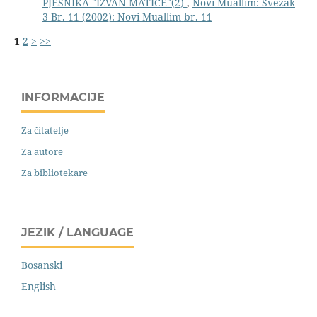
PJESNIKA "IZVAN MATICE"(2)
,
Novi Muallim: Svezak
3 Br. 11 (2002): Novi Muallim br. 11
1
2
>
>>
INFORMACIJE
Za čitatelje
Za autore
Za bibliotekare
JEZIK / LANGUAGE
Bosanski
English