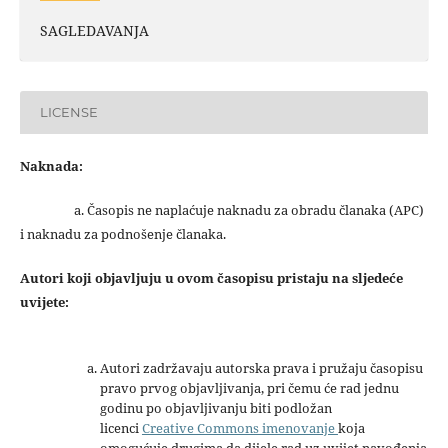
SAGLEDAVANJA
LICENSE
Naknada:
a. Časopis ne naplaćuje naknadu za obradu članaka (APC)
i naknadu za podnošenje članaka.
Autori koji objavljuju u ovom časopisu pristaju na sljedeće
uvijete:
Autori zadržavaju autorska prava i pružaju časopisu
pravo prvog objavljivanja, pri čemu će rad jednu
godinu po objavljivanju biti podložan
licenci
Creative Commons imenovanje
koja
omogućuje drugima da dijele rad uz uvijet navođenja