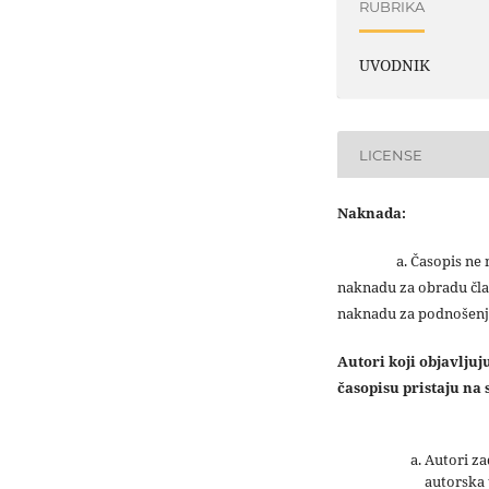
RUBRIKA
UVODNIK
LICENSE
Naknada:
a. Časopis ne na
naknadu za obradu čla
naknadu za podnošenj
Autori koji objavlju
časopisu pristaju na s
Autori z
autorska 