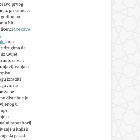
 pravo prvog
anja, pri čemu će
 godinu po
nju biti
licenci
Creative
s
nje
koja
e drugima da
 uz uvijet
 autorstva i
objavljivanja u
opisu.
gu izraditi
 ugovorne
e za ne-
nu distribuciju
vljenog u
(npr.
nje u
nalni repozitorij
jivanje u knjizi),
nje da je rad