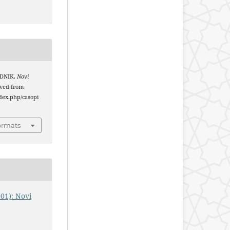
ODNIK.
Novi
ieved from
index.php/casopi
ormats
001): Novi