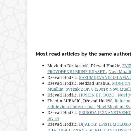
Most read articles by the same author(
Mevludin Dizdarević, Dževad Hodžić,
FAK
PROVOĐENJU BRINE RIJASET
,
Novi Mualli
Dževad Hodžić,
RAZUMIJEVANJE ISLAMA 
Dževad Hodžić, Nedžad Grabus,
MOGUĆNO
Muallim: Svezak 2 Br. 8 (2001): Novi Muall
Dževad Hodžić,
HUSEIN EF. ĐOZO
,
Novi M
Elvedin SUBAŠIĆ, Dževad Hodžić,
Reforma 
zahtjevima i interesima
,
Novi Muallim: Sve
Dževad Hodžić,
PRIRODA U ZNANSTVENO
br. 35
Dževad Hodžić,
DIJALOG: EPISTEMOLOŠK
DIJALOGA U ZNANSTVENOTEHNOLOŠKOM