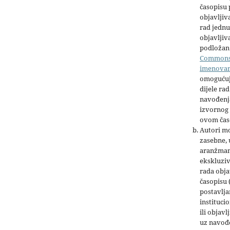
časopisu
objavljiv
rad jednu
objavljiva
podložan 
Common
imenova
omogućuj
dijele rad
navođenja
izvornog 
ovom čas
Autori mo
zasebne,
aranžman
ekskluziv
rada obja
časopisu 
postavlja
institucio
ili objavl
uz navođe