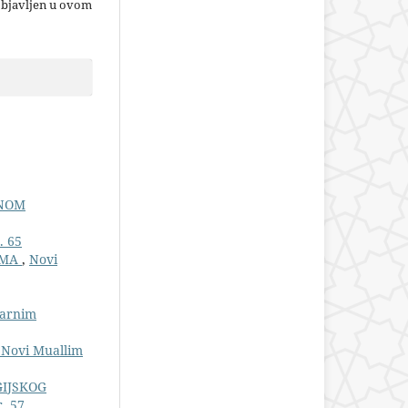
objavljen u ovom
ENOM
. 65
AMA
,
Novi
larnim
: Novi Muallim
GIJSKOG
. 57