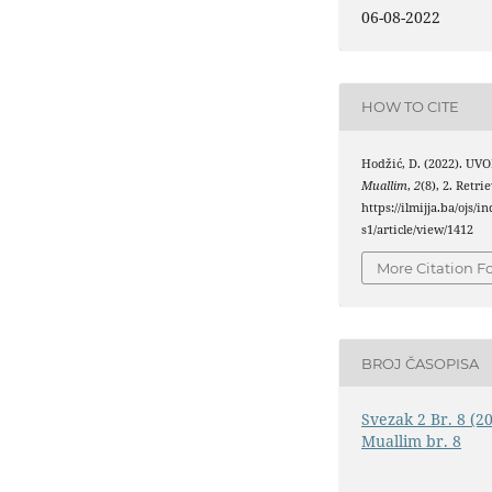
06-08-2022
HOW TO CITE
Hodžić, D. (2022). UV
Muallim
,
2
(8), 2. Retr
https://ilmijja.ba/ojs/
s1/article/view/1412
More Citation F
BROJ ČASOPISA
Svezak 2 Br. 8 (2
Muallim br. 8