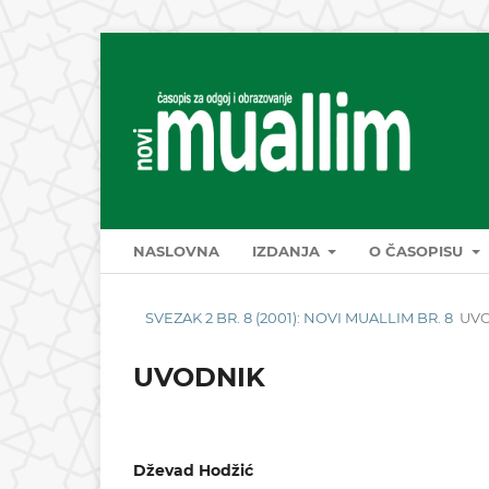
NASLOVNA
IZDANJA
O ČASOPISU
SVEZAK 2 BR. 8 (2001): NOVI MUALLIM BR. 8
UV
UVODNIK
Dževad Hodžić