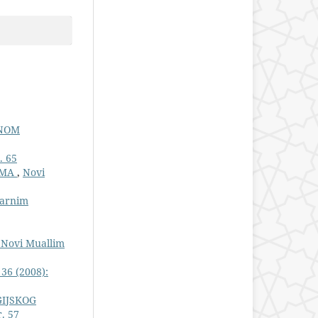
ENOM
. 65
AMA
,
Novi
larnim
: Novi Muallim
 36 (2008):
GIJSKOG
. 57