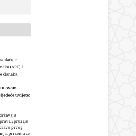
plaćuje
naka (APC) i
e članaka.
ju u ovom
ljedeće uvijete:
adržavaju
prava i pružaju
 pravo prvog
anja, pri čemu će