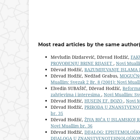
Most read articles by the same author(
Mevludin Dizdarević, Dževad Hodžić,
FAK
PROVOĐENJU BRINE RIJASET
,
Novi Mualli
Dževad Hodžić,
RAZUMIJEVANJE ISLAMA 
Dževad Hodžić, Nedžad Grabus,
MOGUĆNO
Muallim: Svezak 2 Br. 8 (2001): Novi Muall
Elvedin SUBAŠIĆ, Dževad Hodžić,
Reforma 
zahtjevima i interesima
,
Novi Muallim: Sve
Dževad Hodžić,
HUSEIN EF. ĐOZO
,
Novi M
Dževad Hodžić,
PRIRODA U ZNANSTVENO
br. 35
Dževad Hodžić,
ŽIVA BIĆA U ISLAMSKOJ 
Novi Muallim br. 36
Dževad Hodžić,
DIJALOG: EPISTEMOLOŠK
DIJALOGA U ZNANSTVENOTEHNOLOŠKOM