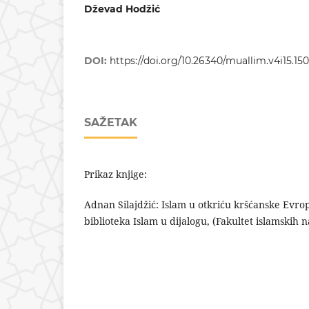
Dževad Hodžić
DOI:
https://doi.org/10.26340/muallim.v4i15.15
SAŽETAK
Prikaz knjige:
Adnan Silajdžić: Islam u otkriću kršćanske Evrop
biblioteka Islam u dijalogu, (Fakultet islamskih 