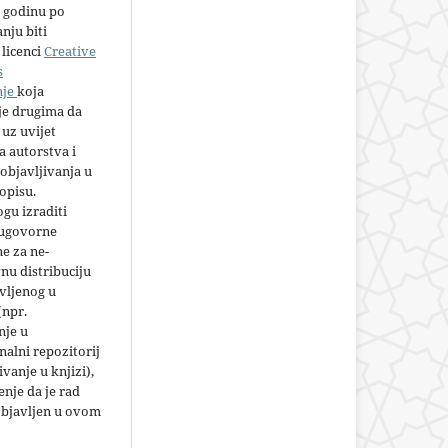
 godinu po
nju biti
licenci
Creative
s
nje
koja
e drugima da
 uz uvijet
 autorstva i
objavljivanja u
opisu.
gu izraditi
 ugovorne
e za ne-
nu distribuciju
vljenog u
(npr.
nje u
nalni repozitorij
jivanje u knjizi),
nje da je rad
objavljen u ovom