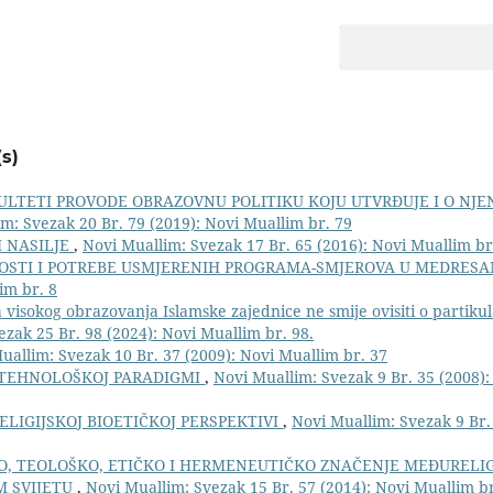
s)
ULTETI PROVODE OBRAZOVNU POLITIKU KOJU UTVRĐUJE I O NJ
m: Svezak 20 Br. 79 (2019): Novi Muallim br. 79
I NASILJE
,
Novi Muallim: Svezak 17 Br. 65 (2016): Novi Muallim br
STI I POTREBE USMJERENIH PROGRAMA-SMJEROVA U MEDRES
im br. 8
visokog obrazovanja Islamske zajednice ne smije ovisiti o partiku
zak 25 Br. 98 (2024): Novi Muallim br. 98.
uallim: Svezak 10 Br. 37 (2009): Novi Muallim br. 37
TEHNOLOŠKOJ PARADIGMI
,
Novi Muallim: Svezak 9 Br. 35 (2008)
RELIGIJSKOJ BIOETIČKOJ PERSPEKTIVI
,
Novi Muallim: Svezak 9 Br.
O, TEOLOŠKO, ETIČKO I HERMENEUTIČKO ZNAČENJE MEĐURELI
 SVIJETU
,
Novi Muallim: Svezak 15 Br. 57 (2014): Novi Muallim br