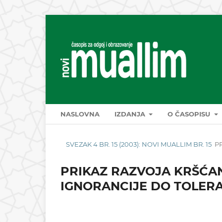
NASLOVNA
IZDANJA
O ČASOPISU
SVEZAK 4 BR. 15 (2003): NOVI MUALLIM BR. 15
P
PRIKAZ RAZVOJA KRŠĆAN
IGNORANCIJE DO TOLER