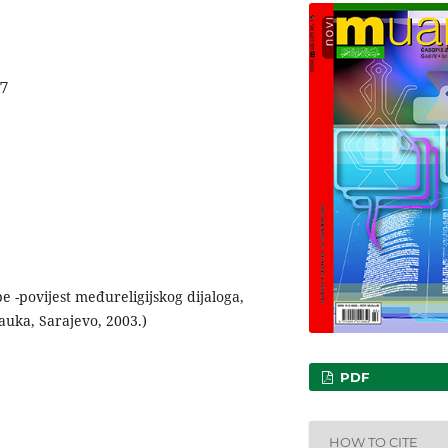
07
e -povijest međureligijskog dijaloga,
nauka, Sarajevo, 2003.)
PDF
HOW TO CITE